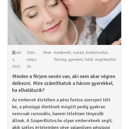
okt
2024.
Hírek
bankbetét
,
család
,
életbiztosítás
,
1,
május
feleség
,
gyerekek
,
halál
,
megtakarítás
2022
26.
Minden a férjem nevén van, aki nem akar végren
delkezni. Mire számíthatok a három gyerekkel,
ha elhalálozik?
Az emberek életében a pénz fontos szerepet tölt
be, a pénzügyi döntések mögött pedig gyakran
nemcsak racionális, hanem lélektani tényezők
állnak. A SzuperBiztos.hu olyan embereknek segít,
akik széles értelemben véve valamilyen pénzügyi