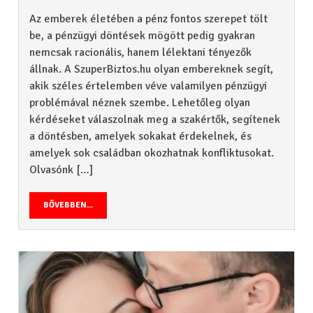
Az emberek életében a pénz fontos szerepet tölt
be, a pénzügyi döntések mögött pedig gyakran
nemcsak racionális, hanem lélektani tényezők
állnak. A SzuperBiztos.hu olyan embereknek segít,
akik széles értelemben véve valamilyen pénzügyi
problémával néznek szembe. Lehetőleg olyan
kérdéseket válaszolnak meg a szakértők, segítenek
a döntésben, amelyek sokakat érdekelnek, és
amelyek sok családban okozhatnak konfliktusokat.
Olvasónk […]
BŐVEBBEN...