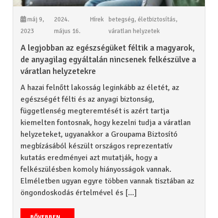
máj 9,
2024.
Hírek
betegség
,
életbiztosítás
,
2023
május 16.
váratlan helyzetek
A legjobban az egészségüket féltik a magyarok,
de anyagilag egyáltalán nincsenek felkészülve a
váratlan helyzetekre
A hazai felnőtt lakosság leginkább az életét, az
egészségét félti és az anyagi biztonság,
függetlenség megteremtését is azért tartja
kiemelten fontosnak, hogy kezelni tudja a váratlan
helyzeteket, ugyanakkor a Groupama Biztosító
megbízásából készült országos reprezentatív
kutatás eredményei azt mutatják, hogy a
felkészülésben komoly hiányosságok vannak.
Elméletben ugyan egyre többen vannak tisztában az
öngondoskodás értelmével és […]
BŐVEBBEN...