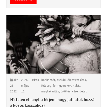
okt
2024.
Hírek
bankbetét
,
család
,
életbiztosítás
,
28,
május
feleség
,
férj
,
gyerekek
,
halál
,
2022
16.
megtakarítás
,
öröklés
,
vérendelet
Hirtelen elhunyt a férjem: hogy juthatok hozzá
a közös kasszához?