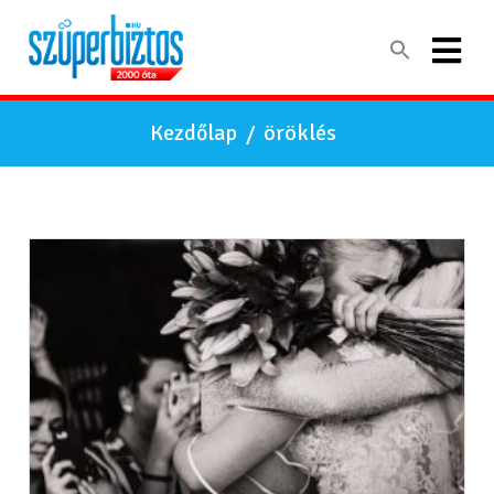
Kezdőlap
/
öröklés