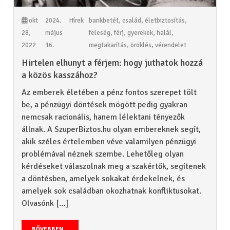
okt
2024.
Hírek
bankbetét
,
család
,
életbiztosítás
,
28,
május
feleség
,
férj
,
gyerekek
,
halál
,
2022
16.
megtakarítás
,
öröklés
,
vérendelet
Hirtelen elhunyt a férjem: hogy juthatok hozzá
a közös kasszához?
Az emberek életében a pénz fontos szerepet tölt
be, a pénzügyi döntések mögött pedig gyakran
nemcsak racionális, hanem lélektani tényezők
állnak. A SzuperBiztos.hu olyan embereknek segít,
akik széles értelemben véve valamilyen pénzügyi
problémával néznek szembe. Lehetőleg olyan
kérdéseket válaszolnak meg a szakértők, segítenek
a döntésben, amelyek sokakat érdekelnek, és
amelyek sok családban okozhatnak konfliktusokat.
Olvasónk […]
BŐVEBBEN...