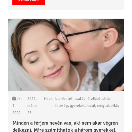
okt
2024.
Hírek
bankbetét
,
család
,
életbiztosítás
,
1,
május
feleség
,
gyerekek
,
halál
,
megtakarítás
2022
26.
Minden a férjem nevén van, aki nem akar végren
delkezni. Mire számíthatok a három gyerekkel,