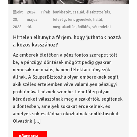
okt
2024.
Hírek
bankbetét
,
család
,
életbiztosítás
,
28,
május
feleség
,
férj
,
gyerekek
,
halál
,
2022
16.
megtakarítás
,
öröklés
,
vérendelet
Hirtelen elhunyt a férjem: hogy juthatok hozzá
a közös kasszához?
Az emberek életében a pénz fontos szerepet tölt
be, a pénzügyi döntések mögött pedig gyakran
nemcsak racionális, hanem lélektani tényezők
állnak. A SzuperBiztos.hu olyan embereknek segít,
akik széles értelemben véve valamilyen pénzügyi
problémával néznek szembe. Lehetőleg olyan
kérdéseket válaszolnak meg a szakértők, segítenek
a döntésben, amelyek sokakat érdekelnek, és
amelyek sok családban okozhatnak konfliktusokat.
Olvasónk […]
BŐVEBBEN...