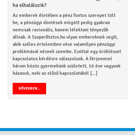
ha elhalálozik?
Az emberek életében a pénz fontos szerepet tölt
be, a pénzügyi döntések mögött pedig gyakran
nemcsak racionális, hanem lélektani tényezők
állnak. A SzuperBiztos.hu olyan embereknek segít,
akik széles értelemben véve valamilyen pénzügyi
problémával néznek szembe. Ezúttal egy örökléssel
kapcsolatos kérdésre válaszolunk. A férjemmel
három közös gyermekünk született, 16 éve vagyunk
házasok, neki az előző kapcsolatából […]
BŐVEBBEN...