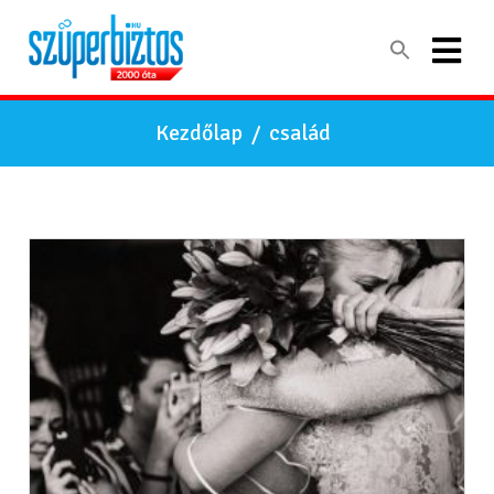
Kezdőlap
/
család