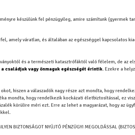
ményre készülünk fel pénzügyileg, amire számítunk (gyermek tan
fel, amely váratlan, és általában az egészséggel kapcsolatos ki
rványoktól és a természeti katasztrófáktól való félelem, de az el
 a családjuk vagy önmaguk egészségét érintik
. Ezekre a hely
okot, hiszen a válaszadók nagy része azt mondta, hogy rendelke
éka mondta, hogy rendelkezik kockázati életbiztosítással, ez vis
zalék körülire méri ezt. Erre az lehet a magyarázat, hogy az ügy
kkel.
ILYEN BIZTONSÁGOT NYÚJTÓ PÉNZÜGYI MEGOLDÁSSAL (BIZTOS