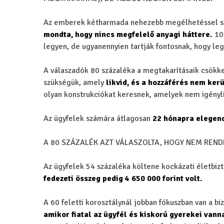
Az emberek kétharmada nehezebb megélhetéssel 
mondta, hogy nincs megfelelő anyagi háttere.
10 
legyen, de ugyanennyien tartják fontosnak, hogy le
A válaszadók 80 százaléka a megtakarításaik csökke
szükségük, amely
likvid, és a hozzáférés nem kerü
olyan konstrukciókat keresnek, amelyek nem igényli
Az ügyfelek számára átlagosan
22 hónapra elegend
A 80 SZÁZALÉK AZT VÁLASZOLTA, HOGY NEM REN
Az ügyfelek 54 százaléka költene kockázati életbizt
fedezeti összeg pedig 4 650 000 forint volt.
A 60 feletti korosztálynál jobban fókuszban van a bi
amikor fiatal az ügyfél és kiskorú gyerekei vann