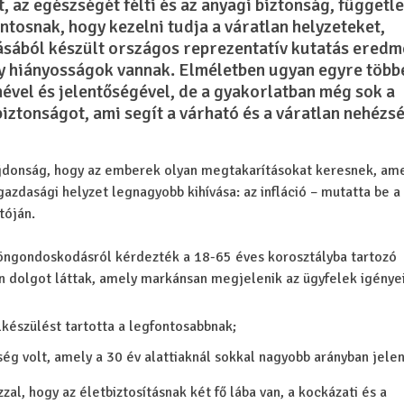
t, az egészségét félti és az anyagi biztonság, függetl
ntosnak, hogy kezelni tudja a váratlan helyzeteket,
sából készült országos reprezentatív kutatás eredm
ly hiányosságok vannak. Elméletben ugyan egyre több
vel és jelentőségével,
de a gyakorlatban még sok a
biztonságot, ami segít a várható és a váratlan nehézs
jdonság, hogy az emberek olyan megtakarításokat keresnek, am
 gazdasági helyzet legnagyobb kihívása: az infláció – mutatta be a
tóján.
 öngondoskodásról kérdezték a 18-65 éves korosztályba tartozó
n dolgot láttak, amely markánsan megjelenik az ügyfelek igénye
lkészülést tartotta a legfontosabbnak;
ség volt, amely a 30 év alattiaknál sokkal nagyobb arányban jele
l, hogy az életbiztosításnak két fő lába van, a kockázati és a