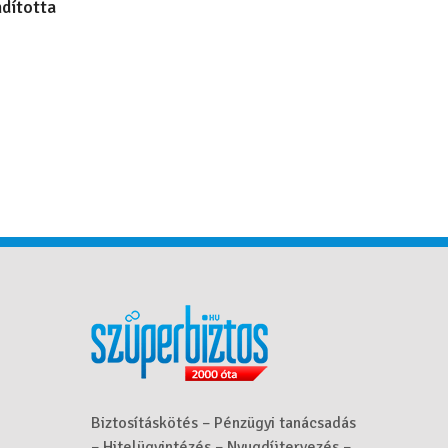
ndította
Biztosításkötés – Pénzügyi tanácsadás
– Hitelügyintézés – Nyugdíjtervezés –