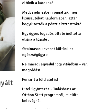
eltűnik a károkozó
Medvejelmezben rongáltak meg
luxusautókat Kaliforniában, aztán
begyűjtötték a pénzt a biztosítóktól
Egy ügyes fogadós ötlete indította
útjára a tőzsdét
Siralmasan keveset költünk az
egészségügyre
Ne maradj egyedül jogi vitáidban – van
megoldás!
Ferrarit a föld alól is!
gyált
Hitel ügyintézés – Tudásbázis az
Otthon Start programról, mielőtt
belevágnál