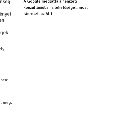
enség
A Google meglátta a nemzeti
konzultációban a lehetőséget, most
ényei
ráereszti az AI-t
en
égek
ely
iben:
nt meg.