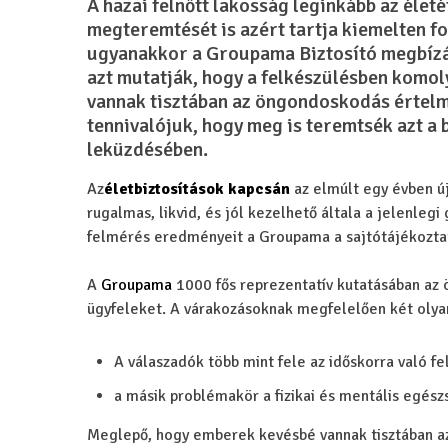
A hazai felnőtt lakosság leginkább az életé
megteremtését is azért tartja kiemelten fo
ugyanakkor a Groupama Biztosító megbízá
azt mutatják, hogy a felkészülésben komo
vannak tisztában az
öngondoskodás értelmé
tennivalójuk, hogy meg is teremtsék azt a 
leküzdésében.
Az
életbiztosítások kapcsán
az elmúlt egy évben ú
rugalmas, likvid, és jól kezelhető általa a jelenlegi
felmérés eredményeit a Groupama a sajtótájékozta
A
Groupama
1000 fős reprezentatív kutatásában az
ügyfeleket. A várakozásoknak megfelelően két olya
A válaszadók több mint fele az időskorra való fe
a másik problémakör a fizikai és mentális egész
Meglepő, hogy emberek kevésbé vannak tisztában azza