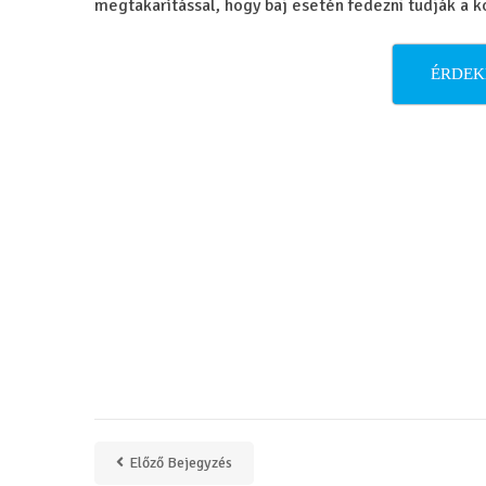
megtakarítással, hogy baj esetén fedezni tudják a ko
ÉRDEK
Előző Bejegyzés