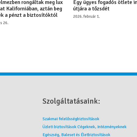
lmezben rongáltak meg lux
Egy ügyes fogadós ötlete i
at Kaliforniában, aztán beg
útjára a tőzsdét
k a pénzt a biztosítóktól
2026. február 1.
is 26.
Szolgáltatásaink:
Szakmai felelősségbiztosítások
Üzleti biztosítások Cégeknek, Intézményeknek
Egészség, Baleset és Életbiztosítások