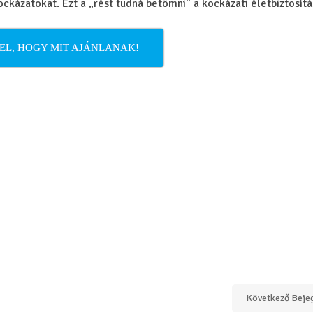
ckázatokat. Ezt a „rést tudná betömni” a kockázati életbiztosítá
EL, HOGY MIT AJÁNLANAK!
Következő Beje