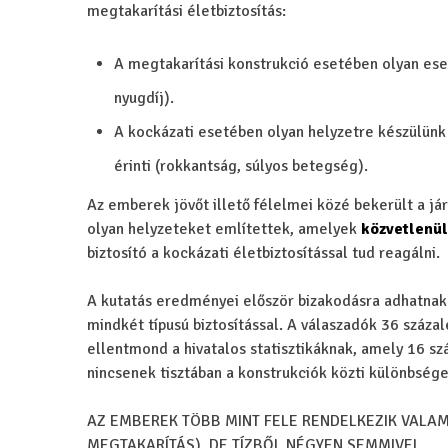
megtakarítási életbiztosítás:
A megtakarítási konstrukció esetében olyan ese
nyugdíj).
A kockázati esetében olyan helyzetre készülünk 
érinti (rokkantság, súlyos betegség).
Az emberek jövőt illető félelmei közé bekerült a já
olyan helyzeteket említettek, amelyek
közvetlenül
biztosító a kockázati életbiztosítással tud reagálni.
A kutatás eredményei először bizakodásra adhatnak 
mindkét típusú biztosítással. A válaszadók 36 százal
ellentmond a hivatalos statisztikáknak, amely 16 szá
nincsenek tisztában a konstrukciók közti különbsége
AZ EMBEREK TÖBB MINT FELE RENDELKEZIK VALAM
MEGTAKARÍTÁS), DE TÍZBŐL NÉGYEN SEMMIVEL.