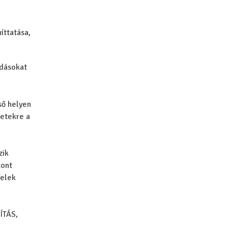
íttatása,
adásokat
ső helyen
zetekre a
zik
zont
felek
ÍTÁS,