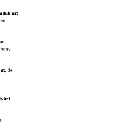
aduk azt
len
van
 hogy
kat
, de
lvárt
a,