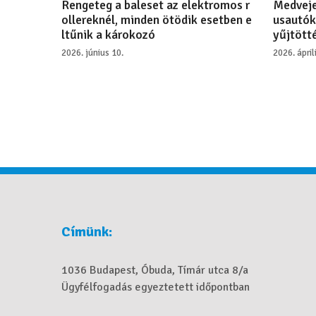
Rengeteg a baleset az elektromos r
Medveje
ollereknél, minden ötödik esetben e
usautók
ltűnik a károkozó
yűjtötté
2026. június 10.
2026. ápril
Címünk:
1036 Budapest, Óbuda, Tímár utca 8/a
Ügyfélfogadás egyeztetett időpontban