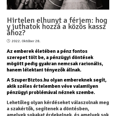
Hirtelen elhunyt a férjem: hog
y juthatok hozzá a közös kassz
ához?
2022. Október 28.
Az emberek életében a pénz fontos
szerepet tölt be, a pénzügyi döntések
mögött pedig gyakran nemcsak racionális,
hanem lélektani tényezők állnak.
A SzuperBiztos.hu olyan embereknek segít,
akik széles értelemben véve valamilyen
pénzügyi problémával néznek szembe.
Lehetőleg olyan kérdéseket válaszolnak meg
a szakértők, segítenek a döntésben,
amelyek sokakat érdekelnek, és amelyek sok