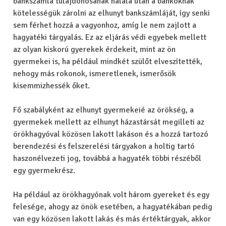
bankszámla tulajdonosának halála után a bankoknak
kötelességük zárolni az elhunyt bankszámláját, így senki
sem férhet hozzá a vagyonhoz, amíg le nem zajlott a
hagyatéki tárgyalás. Ez az eljárás védi egyebek mellett
az olyan kiskorú gyerekek érdekeit, mint az ön
gyermekei is, ha például mindkét szülőt elveszítették,
nehogy más rokonok, ismeretlenek, ismerősök
kisemmizhessék őket.
Fő szabályként az elhunyt gyermekeié az örökség, a
gyermekek mellett az elhunyt házastársát megilleti az
örökhagyóval közösen lakott lakáson és a hozzá tartozó
berendezési és felszerelési tárgyakon a holtig tartó
haszonélvezeti jog, továbbá a hagyaték többi részéből
egy gyermekrész.
Ha például az örökhagyónak volt három gyereket és egy
felesége, ahogy az önök esetében, a hagyatékában pedig
van egy közösen lakott lakás és más értéktárgyak, akkor