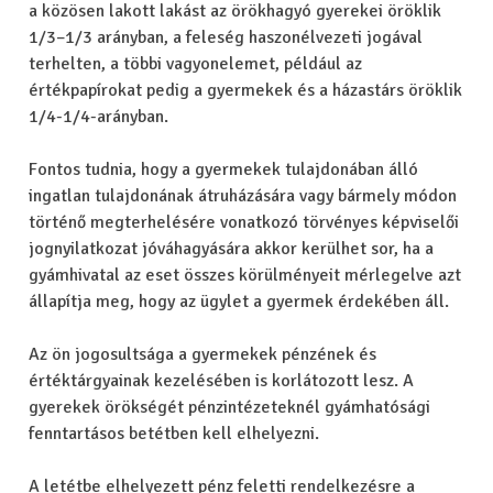
a közösen lakott lakást az örökhagyó gyerekei öröklik
1/3–1/3 arányban, a feleség haszonélvezeti jogával
terhelten, a többi vagyonelemet, például az
értékpapírokat pedig a gyermekek és a házastárs öröklik
1/4-1/4-arányban.
Fontos tudnia, hogy a gyermekek tulajdonában álló
ingatlan tulajdonának átruházására vagy bármely módon
történő megterhelésére vonatkozó törvényes képviselői
jognyilatkozat jóváhagyására akkor kerülhet sor, ha a
gyámhivatal az eset összes körülményeit mérlegelve azt
állapítja meg, hogy az ügylet a gyermek érdekében áll.
Az ön jogosultsága a gyermekek pénzének és
értéktárgyainak kezelésében is korlátozott lesz. A
gyerekek örökségét pénzintézeteknél gyámhatósági
fenntartásos betétben kell elhelyezni.
A letétbe elhelyezett pénz feletti rendelkezésre a