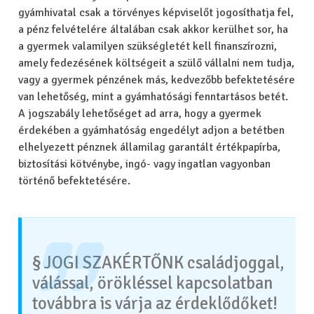
gyámhivatal csak a törvényes képviselőt jogosíthatja fel,
a pénz felvételére általában csak akkor kerülhet sor, ha
a gyermek valamilyen szükségletét kell finanszírozni,
amely fedezésének költségeit a szülő vállalni nem tudja,
vagy a gyermek pénzének más, kedvezőbb befektetésére
van lehetőség, mint a gyámhatósági fenntartásos betét.
A jogszabály lehetőséget ad arra, hogy a gyermek
érdekében a gyámhatóság engedélyt adjon a betétben
elhelyezett pénznek államilag garantált értékpapírba,
biztosítási kötvénybe, ingó- vagy ingatlan vagyonban
történő befektetésére.
§ JOGI SZAKÉRTŐNK családjoggal,
válással, örökléssel kapcsolatban
továbbra is várja az érdeklődőket!