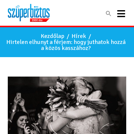
Kezdőlap
/
Hírek
/
Hirtelen elhunyt a férjem: hogy juthatok hozzá
a közös kasszához?