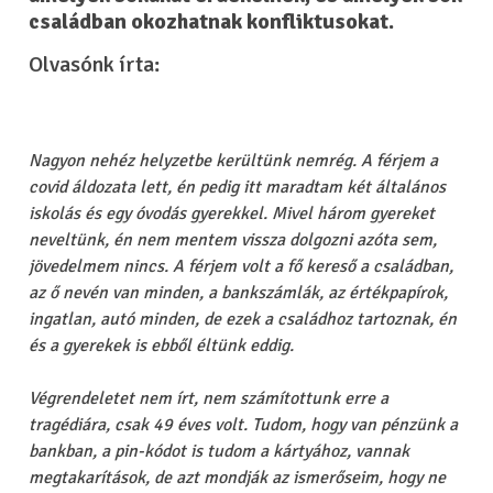
családban okozhatnak konfliktusokat.
Olvasónk írta:
Nagyon nehéz helyzetbe kerültünk nemrég. A férjem a
covid áldozata lett, én pedig itt maradtam két általános
iskolás és egy óvodás gyerekkel. Mivel három gyereket
neveltünk, én nem mentem vissza dolgozni azóta sem,
jövedelmem nincs. A férjem volt a fő kereső a családban,
az ő nevén van minden, a bankszámlák, az értékpapírok,
ingatlan, autó minden, de ezek a családhoz tartoznak, én
és a gyerekek is ebből éltünk eddig.
Végrendeletet nem írt, nem számítottunk erre a
tragédiára, csak 49 éves volt. Tudom, hogy van pénzünk a
bankban, a pin-kódot is tudom a kártyához, vannak
megtakarítások, de azt mondják az ismerőseim, hogy ne