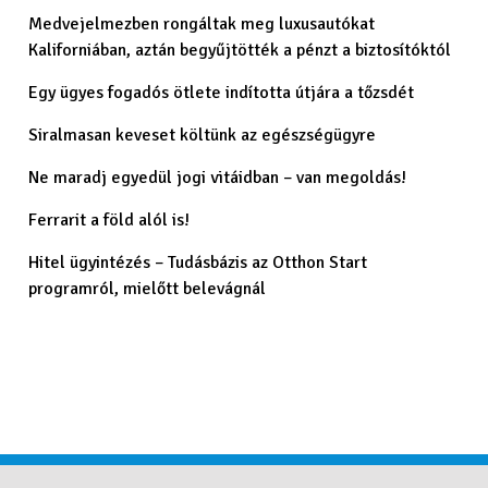
Medvejelmezben rongáltak meg luxusautókat
Kaliforniában, aztán begyűjtötték a pénzt a biztosítóktól
Egy ügyes fogadós ötlete indította útjára a tőzsdét
Siralmasan keveset költünk az egészségügyre
Ne maradj egyedül jogi vitáidban – van megoldás!
Ferrarit a föld alól is!
Hitel ügyintézés – Tudásbázis az Otthon Start
programról, mielőtt belevágnál