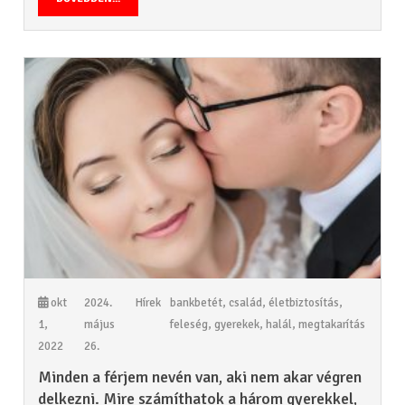
okt
2024.
Hírek
bankbetét
,
család
,
életbiztosítás
,
1,
május
feleség
,
gyerekek
,
halál
,
megtakarítás
2022
26.
Minden a férjem nevén van, aki nem akar végren
delkezni. Mire számíthatok a három gyerekkel,