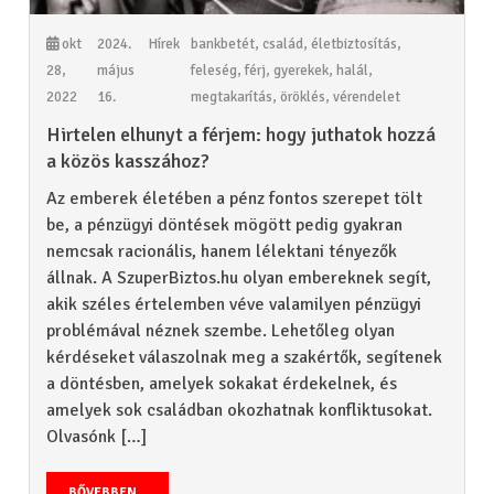
okt
2024.
Hírek
bankbetét
,
család
,
életbiztosítás
,
28,
május
feleség
,
férj
,
gyerekek
,
halál
,
2022
16.
megtakarítás
,
öröklés
,
vérendelet
Hirtelen elhunyt a férjem: hogy juthatok hozzá
a közös kasszához?
Az emberek életében a pénz fontos szerepet tölt
be, a pénzügyi döntések mögött pedig gyakran
nemcsak racionális, hanem lélektani tényezők
állnak. A SzuperBiztos.hu olyan embereknek segít,
akik széles értelemben véve valamilyen pénzügyi
problémával néznek szembe. Lehetőleg olyan
kérdéseket válaszolnak meg a szakértők, segítenek
a döntésben, amelyek sokakat érdekelnek, és
amelyek sok családban okozhatnak konfliktusokat.
Olvasónk […]
BŐVEBBEN...