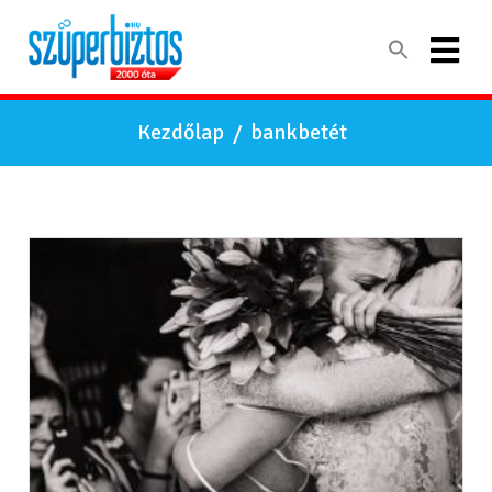
Kezdőlap
/
bankbetét