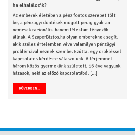
ha elhalálozik?
Az emberek életében a pénz fontos szerepet tölt
be, a pénzügyi döntések mögött pedig gyakran
nemcsak racionális, hanem lélektani tényezők
állnak. A SzuperBiztos.hu olyan embereknek segít,
akik széles értelemben véve valamilyen pénzügyi
problémával néznek szembe. Ezúttal egy örökléssel
kapcsolatos kérdésre válaszolunk. A férjemmel
három közös gyermekünk született, 16 éve vagyunk
házasok, neki az előző kapcsolatából […]
BŐVEBBEN...