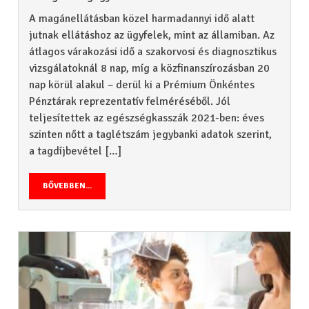
A magánellátásban közel harmadannyi idő alatt
jutnak ellátáshoz az ügyfelek, mint az államiban. Az
átlagos várakozási idő a szakorvosi és diagnosztikus
vizsgálatoknál 8 nap, míg a közfinanszírozásban 20
nap körül alakul – derül ki a Prémium Önkéntes
Pénztárak reprezentatív felméréséből. Jól
teljesítettek az egészségkasszák 2021-ben: éves
szinten nőtt a taglétszám jegybanki adatok szerint,
a tagdíjbevétel […]
BŐVEBBEN...