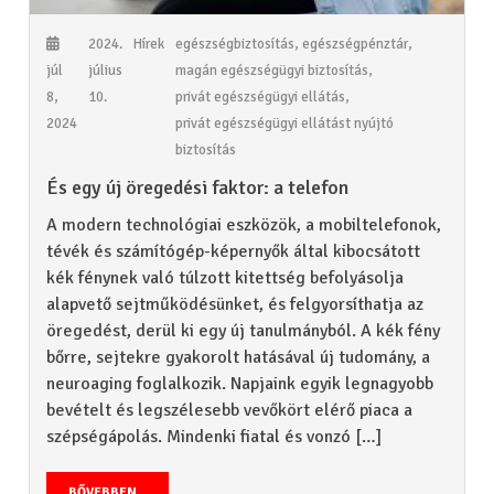
2024.
Hírek
egészségbiztosítás
,
egészségpénztár
,
júl
július
magán egészségügyi biztosítás
,
8,
10.
privát egészségügyi ellátás
,
2024
privát egészségügyi ellátást nyújtó
biztosítás
És egy új öregedési faktor: a telefon
A modern technológiai eszközök, a mobiltelefonok,
tévék és számítógép-képernyők által kibocsátott
kék fénynek való túlzott kitettség befolyásolja
alapvető sejtműködésünket, és felgyorsíthatja az
öregedést, derül ki egy új tanulmányból. A kék fény
bőrre, sejtekre gyakorolt hatásával új tudomány, a
neuroaging foglalkozik. Napjaink egyik legnagyobb
bevételt és legszélesebb vevőkört elérő piaca a
szépségápolás. Mindenki fiatal és vonzó […]
BŐVEBBEN...