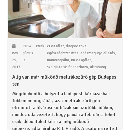
2024.
Hírek
ct vizsálat
,
diagnosztika
,
nov
június
egészségbiztosítás
,
egészségügyi ellátás
,
29,
3.
mammográfia
,
mr vizsgálat
,
2017
szolgáltatás finanszírozó
,
ultrahang
Alig van már működő mellrákszűrő gép Budapes
ten
Megdöbbentő a helyzet a budapesti kórházakban
Több mammográfiás, azaz mellrákszűrő gép
elromlott a fővárosi kórházakban az utóbbi időben,
mindez oda vezetett, hogy januárra-februárra lehet
csak időpontokat kérni a még működő
gépekre, adta hírül az RTL Híradó. A csatorna rejtett