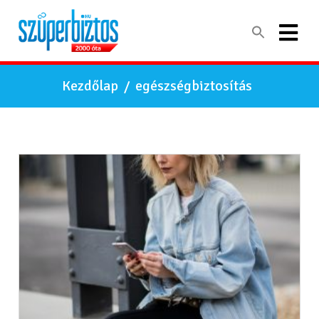
Kezdőlap
/
egészségbiztosítás