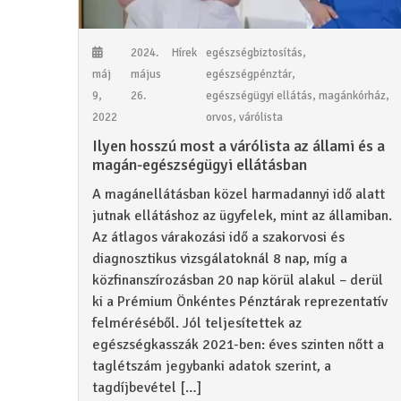
2024.
Hírek
egészségbiztosítás
,
máj
május
egészségpénztár
,
9,
26.
egészségügyi ellátás
,
magánkórház
,
2022
orvos
,
várólista
Ilyen hosszú most a várólista az állami és a
magán-egészségügyi ellátásban
A magánellátásban közel harmadannyi idő alatt
jutnak ellátáshoz az ügyfelek, mint az államiban.
Az átlagos várakozási idő a szakorvosi és
diagnosztikus vizsgálatoknál 8 nap, míg a
közfinanszírozásban 20 nap körül alakul – derül
ki a Prémium Önkéntes Pénztárak reprezentatív
felméréséből. Jól teljesítettek az
egészségkasszák 2021-ben: éves szinten nőtt a
taglétszám jegybanki adatok szerint, a
tagdíjbevétel […]