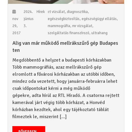
2024.
Hírek
ct vizsálat
,
diagnosztika
,
nov
június
egészségbiztosítás
,
egészségügyi ellátás
,
29,
3.
mammográfia
,
mr vizsgálat
,
2017
szolgáltatás finanszírozó
,
ultrahang
Alig van már működő mellrákszűrő gép Budapes
ten
Megdöbbentő a helyzet a budapesti kórházakban
Több mammográfiás, azaz mellrákszűrő gép
elromlott a fővárosi kórházakban az utóbbi időben,
mindez oda vezetett, hogy januárra-februárra lehet
csak időpontokat kérni a még működő
gépekre, adta hírül az RTL Híradó. A csatorna rejtett
kamerával járt végig több kórházat, a Honvéd
kórházban kezdtek, ahol egy tájékoztató táblát
filmeztek le, miszerint […]
BŐVEBBEN...