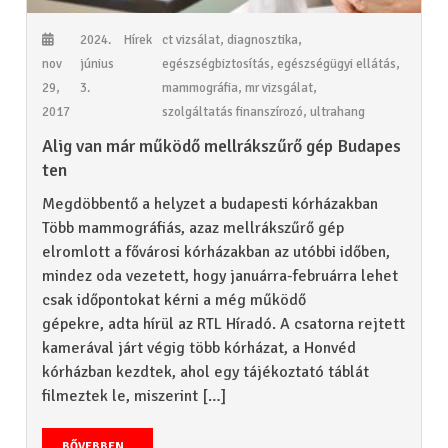
2024.
Hírek
ct vizsálat
,
diagnosztika
,
nov
június
egészségbiztosítás
,
egészségügyi ellátás
,
29,
3.
mammográfia
,
mr vizsgálat
,
2017
szolgáltatás finanszírozó
,
ultrahang
Alig van már működő mellrákszűrő gép Budapes
ten
Megdöbbentő a helyzet a budapesti kórházakban
Több mammográfiás, azaz mellrákszűrő gép
elromlott a fővárosi kórházakban az utóbbi időben,
mindez oda vezetett, hogy januárra-februárra lehet
csak időpontokat kérni a még működő
gépekre, adta hírül az RTL Híradó. A csatorna rejtett
kamerával járt végig több kórházat, a Honvéd
kórházban kezdtek, ahol egy tájékoztató táblát
filmeztek le, miszerint […]
BŐVEBBEN...