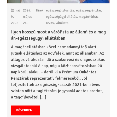
máj
2024.
Hírek
egészségbiztosítás
,
egészségpénztár
,
9,
május
egészségügyi ellátás
,
magánkórház
,
2022
26.
orvos
,
várólista
Ilyen hosszú most a várólista az állami és a mag
án-egészségügyi ellátásban
A magánellátásban közel harmadannyi idő alatt
jutnak ellátáshoz az ügyfelek, mint az államiban. Az
átlagos várakozási idő a szakorvosi és diagnosztikus
vizsgálatoknál 8 nap, míg a közfinanszírozásban 20
nap körül alakul – derül ki a Prémium Önkéntes
Pénztárak reprezentatív felméréséből. Jól
teljesítettek az egészségkasszák 2021-ben: éves
szinten nőtt a taglétszám jegybanki adatok szerint,
a tagdíjbevétel […]
BŐVEBBEN...