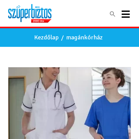
Kezdőlap
/
magánkórház