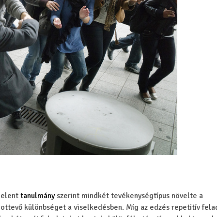
jelent
tanulmány
szerint mindkét tevékenységtípus növelte a
ottevő különbséget a viselkedésben. Míg az edzés repetitív fel