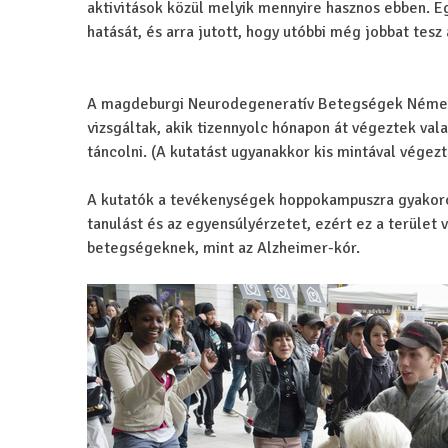
aktivitások közül melyik mennyire hasznos ebben. Eg
hatását, és arra jutott, hogy utóbbi még jobbat tesz 
A magdeburgi Neurodegeneratív Betegségek Német
vizsgáltak, akik tizennyolc hónapon át végeztek vala
táncolni. (A kutatást ugyanakkor kis mintával végez
A kutatók a tevékenységek hoppokampuszra gyakorolt
tanulást és az egyensúlyérzetet, ezért ez a terület 
betegségeknek, mint az Alzheimer-kór.