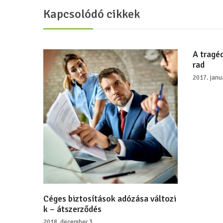
Kapcsolódó cikkek
A tragé
rad
2017. janu
Céges biztosítások adózása változi
k – átszerződés
2018. december 3.