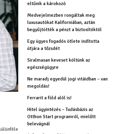
eltűnik a károkozó
Medvejelmezben rongáltak meg
luxusautókat Kaliforniában, aztán
begyűjtötték a pénzt a biztosítóktól
Egy ügyes fogadós ötlete indította
útjára a tőzsdét
Siralmasan keveset költünk az
egészségügyre
Ne maradj egyedül jogi vitáidban – van
megoldás!
Ferrarit a föld alól is!
Hitel ügyintézés – Tudásbázis az
Otthon Start programról, mielőtt
belevágnál
különféle