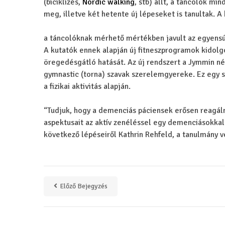
(biciklizés,
Nordic walking
, stb) állt, a táncolók m
meg, illetve két hetente új lépeseket is tanultak. 
a táncolóknak mérhető mértékben javult az egyensúl
A kutatók ennek alapján új fitneszprogramok kidolg
öregedésgátló hatását. Az új rendszert a Jymmin n
gymnastic (torna) szavak szerelemgyereke. Ez egy 
a fizikai aktivitás alapján.
“Tudjuk, hogy a demenciás páciensek erősen reagálnak
aspektusait az aktív zenéléssel egy demenciásokka
következő lépéseiről Kathrin Rehfeld, a tanulmány v
Előző Bejegyzés