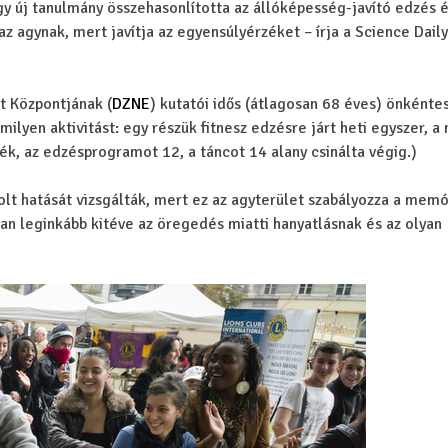
y új tanulmány összehasonlította az állóképesség-javító edzés é
az agynak, mert javítja az egyensúlyérzéket – írja a Science Daily
 Központjának (
DZNE
) kutatói idős (átlagosan 68 éves) önkénte
milyen aktivitást: egy részük fitnesz edzésre járt heti egyszer, a
ték, az edzésprogramot 12, a táncot 14 alany csinálta végig.)
 hatását vizsgálták, mert ez az agyterület szabályozza a memór
van leginkább kitéve az öregedés miatti hanyatlásnak és az olyan