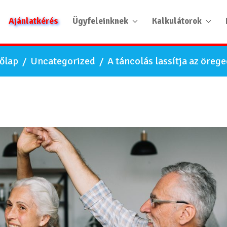
Ajánlatkérés
Ügyfeleinknek
Kalkulátorok
őlap
/
Uncategorized
/
A táncolás lassítja az öreg