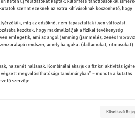
inden héten új feladatokat kaptak: különféle tánctípusokkal ismer
A kutatók szerint ezeknek az extra kihívásoknak köszönhető, hogy
yérzékük, míg az edzőknél nem tapasztaltak ilyen változást.
ozásába kezdtek, hogy maximalizálják a fizikai tevékenység
éven emlegetik, ami az angol jamming (jammelés, zenés improviz
szenzoralapú rendszer, amely hangokat (dallamokat, ritmusokat)
, ha zenét hallanak. Kombinálni akarjuk a fizikai aktivitás ígér
l végzett megvalósíthatósági tanulmányban” – mondta a kutatás
ezető szerzője.
Következő Beje