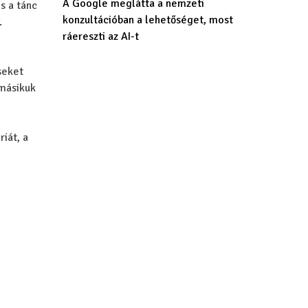
A Google meglátta a nemzeti
s a tánc
konzultációban a lehetőséget, most
.
ráereszti az AI-t
seket
 másikuk
iát, a