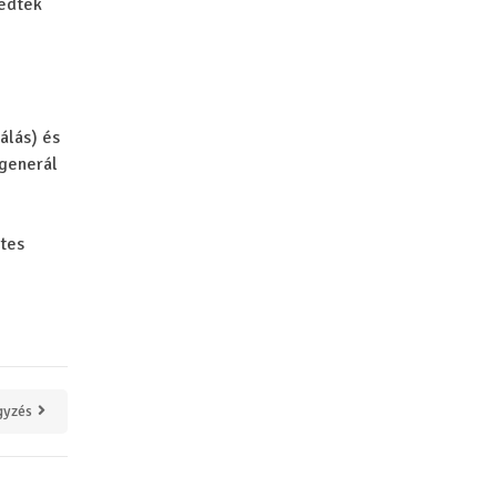
kedtek
álás) és
 generál
etes
gyzés