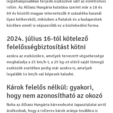
leglátványosabban terjedő eszközévé vált az elektromos
roller. Az Allianz Hungária kutatása szerint már a 18 és
69 év közötti magyar internetezők 8 százaléka használ
ilyen kétkerekűt, miközben a fiatalok és a budapestiek
körében ennél is népszerűbb ez a közlekedési forma.
2024. július 16-tól kötelező
felelősségbiztosítást kötni
azokra az eszközökre, amelyek tervezett végsebessége
meghaladja a 25 km/h-t, a 25 kg-ot elérő saját tömegű
eszközök esetében pedig már azokra is, amelyek
legalább 14 km/h-val képesek haladni.
Károk felelős nélkül: gyakori,
hogy nem azonosítható az okozó
Noha az Allianz Hungária kárrendezési tapasztalatai arról
árulkodnak, hogy a rolleres károk aránya továbbra is