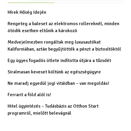
Hírek Hőség Idején
Rengeteg a baleset az elektromos rollereknél, minden
ötödik esetben eltűnik a károkozó
Medvejelmezben rongáltak meg luxusautókat
Kaliforniában, aztán begyűjtötték a pénzt a biztosítóktól
Egy ügyes fogadós ötlete indította útjára a tőzsdét
Siralmasan keveset költünk az egészségügyre
Ne maradj egyedül jogi vitáidban – van megoldás!
Ferrarit a föld alól is!
Hitel ügyintézés – Tudásbázis az Otthon Start
programról, mielőtt belevágnál