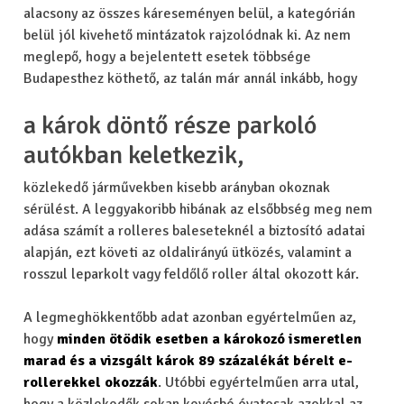
alacsony az összes káreseményen belül, a kategórián
belül jól kivehető mintázatok rajzolódnak ki. Az nem
meglepő, hogy a bejelentett esetek többsége
Budapesthez köthető, az talán már annál inkább, hogy
a károk döntő része parkoló
autókban keletkezik,
közlekedő járművekben kisebb arányban okoznak
sérülést. A leggyakoribb hibának az elsőbbség meg nem
adása számít a rolleres baleseteknél a biztosító adatai
alapján, ezt követi az oldalirányú ütközés, valamint a
rosszul leparkolt vagy feldőlő roller által okozott kár.
A legmeghökkentőbb adat azonban egyértelműen az,
hogy
minden ötödik esetben a károkozó ismeretlen
marad és a vizsgált károk 89 százalékát bérelt e-
rollerekkel okozzák
. Utóbbi egyértelműen arra utal,