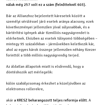
náluk még 257 volt ez a szám (felnőtteknél 603).
Bár az Allianzhoz bejelentett káresetek között a
személyi sérüléssel járó esetek aránya alacsony, ezek
következményei jellemzően jóval súlyosabbak, és a
kártérítési igények akár tízmilliós nagyságrendet is
elérhetnek. Eközben az esetek túlnyomó többségében –
mintegy 95 százalékban – járművekben keletkezik kár,
ahol az egyes károk összege jellemzően néhány tízezer
forinttól a több milliós nagyságrendig terjed.
Az áldatlan állapotok miatt is elsőrendű, hogy a
döntéshozók azt mérlegelik:
külön szabálycsomag érkezhet a közeljövőben az
elektromos rollerekre,
akár
a KRESZ beharangozott teljes reformja előtt
. A