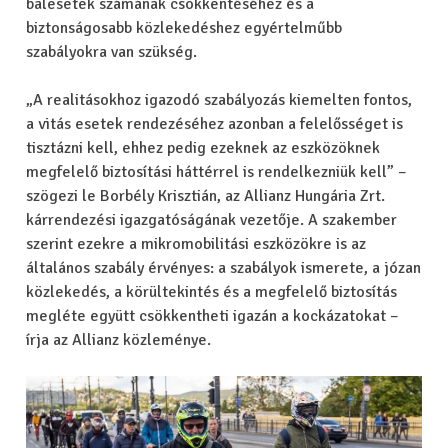
balesetek számának csökkentéséhez és a
biztonságosabb közlekedéshez egyértelműbb
szabályokra van szükség.
„A realitásokhoz igazodó szabályozás kiemelten fontos,
a vitás esetek rendezéséhez azonban a felelősséget is
tisztázni kell, ehhez pedig ezeknek az eszközöknek
megfelelő biztosítási háttérrel is rendelkezniük kell” –
szögezi le Borbély Krisztián, az Allianz Hungária Zrt.
kárrendezési igazgatóságának vezetője. A szakember
szerint ezekre a mikromobilitási eszközökre is az
általános szabály érvényes: a szabályok ismerete, a józan
közlekedés, a körültekintés és a megfelelő biztosítás
megléte együtt csökkentheti igazán a kockázatokat –
írja az Allianz közleménye.