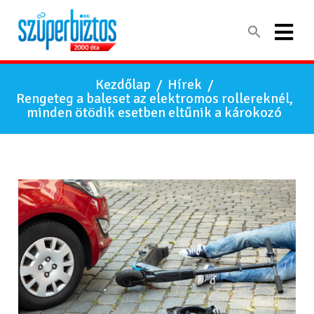
Kezdőlap
/
Hírek
/
Rengeteg a baleset az elektromos rollereknél,
minden ötödik esetben eltűnik a károkozó