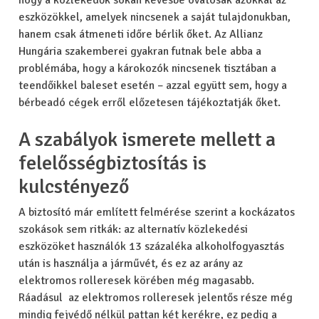
hogy a közlekedők sokan kevésbé óvatosak azokkal az
eszközökkel, amelyek nincsenek a saját tulajdonukban,
hanem csak átmeneti időre bérlik őket. Az Allianz
Hungária szakemberei gyakran futnak bele abba a
problémába, hogy a károkozók nincsenek tisztában a
teendőikkel baleset esetén – azzal együtt sem, hogy a
bérbeadó cégek erről előzetesen tájékoztatják őket.
A szabályok ismerete mellett a
felelősségbiztosítás is
kulcstényező
A biztosító már említett felmérése szerint a kockázatos
szokások sem ritkák: az alternatív közlekedési
eszközöket használók 13 százaléka alkoholfogyasztás
után is használja a járművét, és ez az arány az
elektromos rolleresek körében még magasabb.
Ráadásul az elektromos rolleresek jelentős része még
mindig fejvédő nélkül pattan két kerékre, ez pedig a