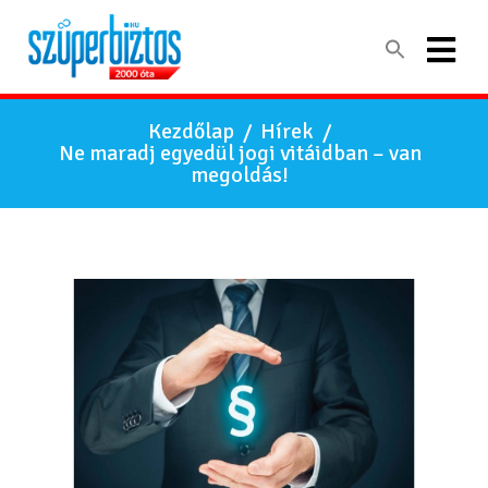
Kezdőlap
/
Hírek
/
Ne maradj egyedül jogi vitáidban – van
megoldás!