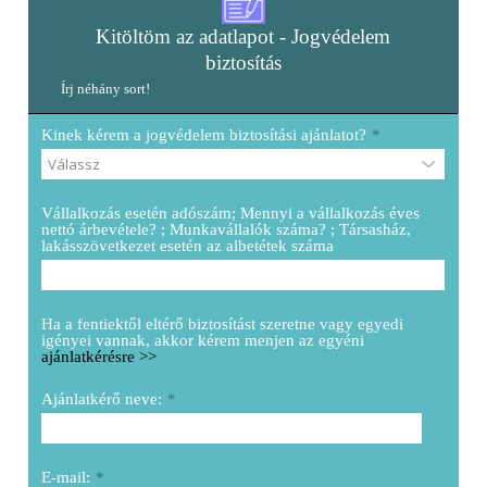
Kitöltöm az adatlapot - Jogvédelem
biztosítás
Írj néhány sort!
Kinek kérem a jogvédelem biztosítási ajánlatot?
*
Vállalkozás esetén adószám; Mennyi a vállalkozás éves
nettó árbevétele? ; Munkavállalók száma? ; Társasház,
lakásszövetkezet esetén az albetétek száma
Ha a fentiektől eltérő biztosítást szeretne vagy egyedi
igényei vannak, akkor kérem menjen az egyéni
ajánlatkérésre >>
Ajánlatkérő neve:
*
E-mail:
*