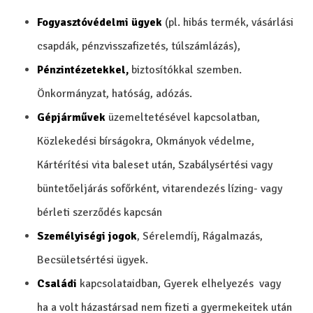
Fogyasztóvédelmi ügyek
(pl. hibás termék, vásárlási
csapdák, pénzvisszafizetés, túlszámlázás),
Pénzintézetekkel,
biztosítókkal szemben.
Önkormányzat, hatóság, adózás.
Gépjárművek
üzemeltetésével kapcsolatban,
Közlekedési bírságokra, Okmányok védelme,
Kártérítési vita baleset után, Szabálysértési vagy
büntetőeljárás sofőrként, vitarendezés lízing- vagy
bérleti szerződés kapcsán
Személyiségi jogok
, Sérelemdíj, Rágalmazás,
Becsületsértési ügyek.
Családi
kapcsolataidban, Gyerek elhelyezés vagy
ha a volt házastársad nem fizeti a gyermekeitek után