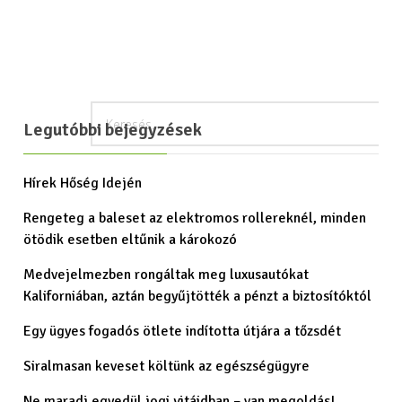
Legutóbbi bejegyzések
Hírek Hőség Idején
Rengeteg a baleset az elektromos rollereknél, minden
ötödik esetben eltűnik a károkozó
Medvejelmezben rongáltak meg luxusautókat
Kaliforniában, aztán begyűjtötték a pénzt a biztosítóktól
Egy ügyes fogadós ötlete indította útjára a tőzsdét
Siralmasan keveset költünk az egészségügyre
Ne maradj egyedül jogi vitáidban – van megoldás!