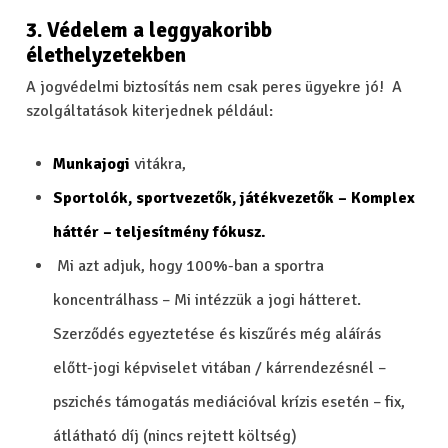
3. Védelem a leggyakoribb
élethelyzetekben
A jogvédelmi biztosítás nem csak peres ügyekre jó! A
szolgáltatások kiterjednek például:
Munkajogi
vitákra,
Sportolók, sportvezetők, játékvezetők –
Komplex
háttér – teljesítmény fókusz.
Mi azt adjuk, hogy 100%-ban a sportra
koncentrálhass – Mi intézzük a jogi hátteret.
Szerződés egyeztetése és kiszűrés még aláírás
előtt-jogi képviselet vitában / kárrendezésnél –
pszichés támogatás mediációval krízis esetén – fix,
átlátható díj (nincs rejtett költség)