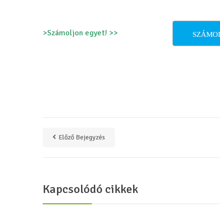
>Számoljon egyet! >>
SZÁMO
Előző Bejegyzés
Kapcsolódó cikkek