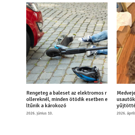
Rengeteg a baleset az elektromos r
Medveje
ollereknél, minden ötödik esetben e
usautók
ltűnik a károkozó
yűjtötté
2026. június 10.
2026. ápril