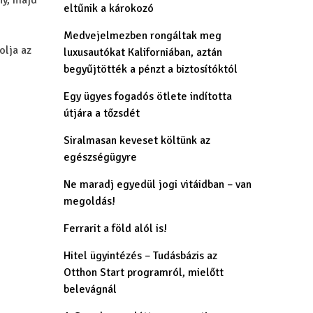
ny, majd
eltűnik a károkozó
Medvejelmezben rongáltak meg
olja az
luxusautókat Kaliforniában, aztán
begyűjtötték a pénzt a biztosítóktól
Egy ügyes fogadós ötlete indította
útjára a tőzsdét
Siralmasan keveset költünk az
egészségügyre
Ne maradj egyedül jogi vitáidban – van
megoldás!
Ferrarit a föld alól is!
Hitel ügyintézés – Tudásbázis az
Otthon Start programról, mielőtt
belevágnál