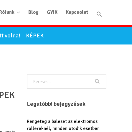
Rólunk
Blog
GYIK
Kapcsolat
ett volna! – KÉPEK
ÉPEK
Legutóbbi bejegyzések
Rengeteg a baleset az elektromos
rollereknél, minden ötödik esetben