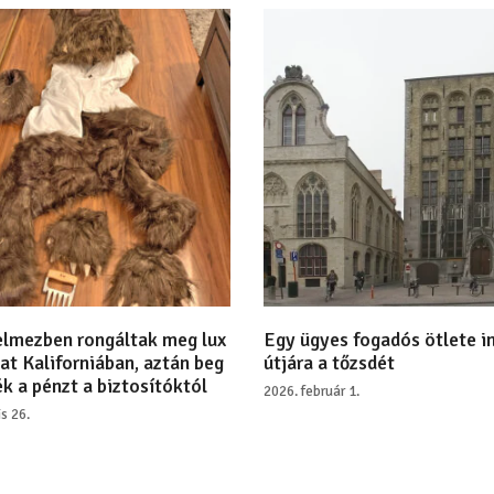
lmezben rongáltak meg lux
Egy ügyes fogadós ötlete i
at Kaliforniában, aztán beg
útjára a tőzsdét
k a pénzt a biztosítóktól
2026. február 1.
is 26.