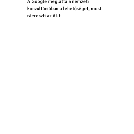
A Google meglátta a nemzeti
konzultációban a lehetőséget, most
ráereszti az AI-t