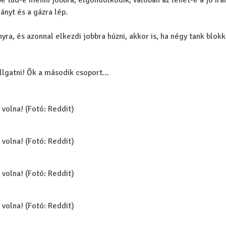
be tud-e menni jobbra, elgondolkodik, valóban az lehet-e a jó irá
ányt és a gázra lép.
ra, és azonnal elkezdi jobbra húzni, akkor is, ha négy tank blokk
allgatni! Ők a második csoport…
 volna! (Fotó: Reddit)
 volna! (Fotó: Reddit)
 volna! (Fotó: Reddit)
 volna! (Fotó: Reddit)