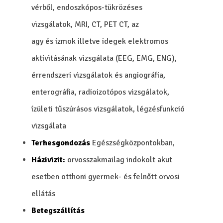
vérből, endoszkópos-tükrözéses
vizsgálatok, MRI, CT, PET CT, az
agy és izmok illetve idegek elektromos
aktivitásának vizsgálata (EEG, EMG, ENG),
érrendszeri vizsgálatok és angiográfia,
enterográfia, radioizotópos vizsgálatok,
ízületi tűszúrásos vizsgálatok, légzésfunkció
vizsgálata
Terhesgondozás
Egészségközpontokban,
Házivizit:
orvosszakmailag indokolt akut
esetben otthoni gyermek- és felnőtt orvosi
ellátás
Betegszállítás