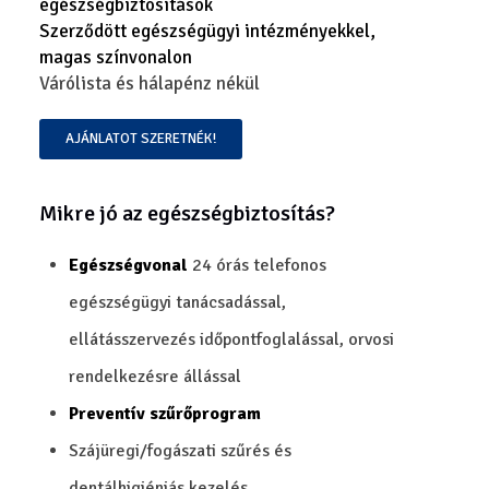
egészségbiztosítások
Szerződött egészségügyi intézményekkel,
magas színvonalon
Várólista és hálapénz nékül
AJÁNLATOT SZERETNÉK!
Mikre jó az egészségbiztosítás?
Egészségvonal
24 órás telefonos
egészségügyi tanácsadással,
ellátásszervezés időpontfoglalással, orvosi
rendelkezésre állással
Preventív szűrőprogram
Szájüregi/fogászati szűrés és
dentálhigiéniás kezelés