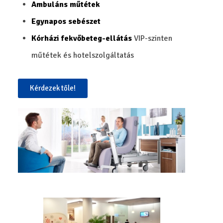
Ambuláns műtétek
Egynapos sebészet
Kórházi fekvőbeteg-ellátás
VIP-szinten
műtétek és hotelszolgáltatás
Kérdezek tőle!