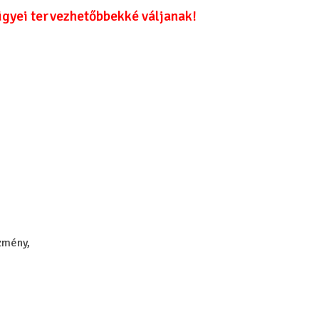
ügyei tervezhetőbbekké váljanak!
zmény,