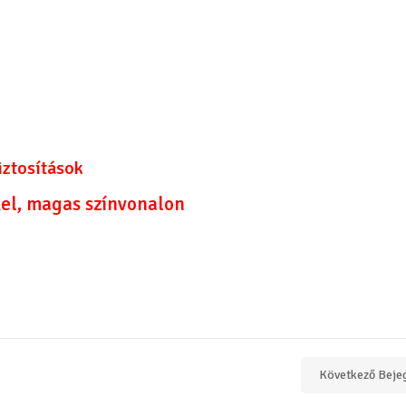
iztosítások
el, magas színvonalon
Következő Beje