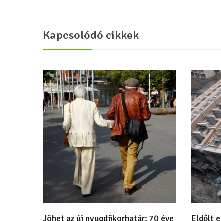
Kapcsolódó cikkek
Jöhet az új nyugdíjkorhatár: 70 éve
Eldőlt 