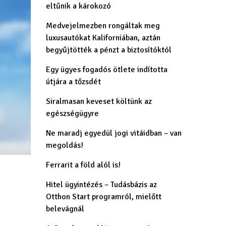
eltűnik a károkozó
Medvejelmezben rongáltak meg
luxusautókat Kaliforniában, aztán
begyűjtötték a pénzt a biztosítóktól
Egy ügyes fogadós ötlete indította
útjára a tőzsdét
Siralmasan keveset költünk az
egészségügyre
Ne maradj egyedül jogi vitáidban – van
megoldás!
Ferrarit a föld alól is!
Hitel ügyintézés – Tudásbázis az
Otthon Start programról, mielőtt
belevágnál