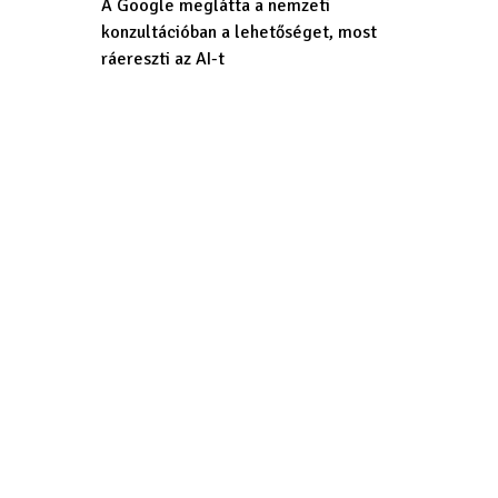
A Google meglátta a nemzeti
konzultációban a lehetőséget, most
ráereszti az AI-t