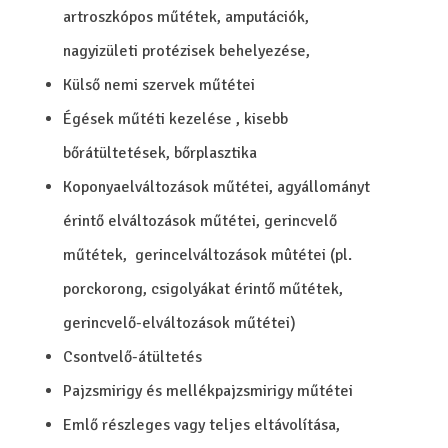
artroszkópos műtétek, amputációk,
nagyizületi protézisek behelyezése,
Külső nemi szervek műtétei
Égések műtéti kezelése , kisebb
bőrátültetések, bőrplasztika
Koponyaelváltozások műtétei, agyállományt
érintő elváltozások műtétei, gerincvelő
műtétek, gerincelváltozások mûtétei (pl.
porckorong, csigolyákat érintő műtétek,
gerincvelő-elváltozások műtétei)
Csontvelő-átültetés
Pajzsmirigy és mellékpajzsmirigy műtétei
Emlő részleges vagy teljes eltávolítása,