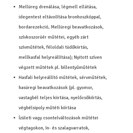
Mellüreg drenálása, légmell ellátása,
idegentest eltávolítása bronhoszkóppal,
bordarezekció, Mellüregi beavatkozások,
szívkoszorúér műtétei, egyéb zárt
szívműtétek, féloldali tüdőkiirtás,
mellkasfal helyreállítása); Nyitott szíven
végzett műtétek pl. billentyűműtétek
Hasfali helyreállító műtétek, sérvműtétek,
hasüregi beavatkozások (pl. gyomor,
vastagbél teljes kiirtása, nyelőcsőkiírtás,
végbélsipoly műtéti kiírtása
Ízületi vagy csontelváltozások műtétei
végtagokon, ín- és szalagvarratok,