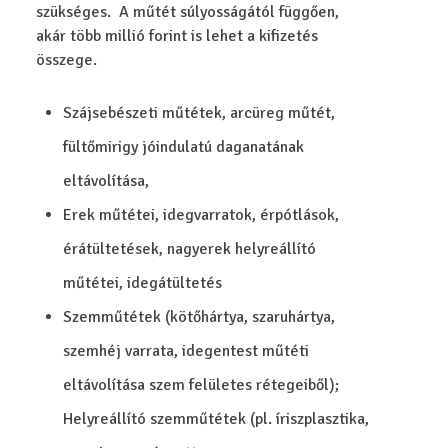
szükséges. A műtét súlyosságától függően,
akár több millió forint is lehet a kifizetés
összege.
Szájsebészeti műtétek, arcüreg műtét,
fültőmirigy jóindulatú daganatának
eltávolítása,
Erek műtétei, idegvarratok, érpótlások,
érátültetések, nagyerek helyreállító
műtétei, idegátültetés
Szemműtétek (kötőhártya, szaruhártya,
szemhéj varrata, idegentest műtéti
eltávolítása szem felületes rétegeiből);
Helyreállító szemműtétek (pl. íriszplasztika,