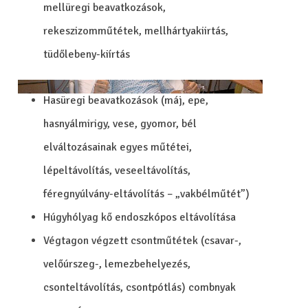
mellüregi beavatkozások,
rekeszizomműtétek, mellhártyakiirtás,
tüdőlebeny-kiírtás
Hasüregi beavatkozások (máj, epe,
hasnyálmirigy, vese, gyomor, bél
elváltozásainak egyes műtétei,
lépeltávolítás, veseeltávolítás,
féregnyúlvány-eltávolítás – „vakbélműtét”)
Húgyhólyag kő endoszkópos eltávolítása
Végtagon végzett csontműtétek (csavar-,
velőúrszeg-, lemezbehelyezés,
csonteltávolítás, csontpótlás) combnyak