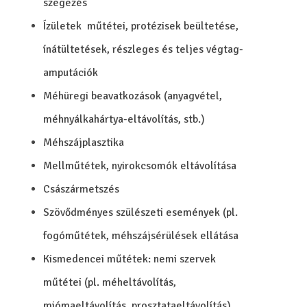
szegezés
Ízületek műtétei, protézisek beültetése,
ínátültetések, részleges és teljes végtag-
amputációk
Méhüregi beavatkozások (anyagvétel,
méhnyálkahártya-eltávolítás, stb.)
Méhszájplasztika
Mellműtétek, nyirokcsomók eltávolítása
Császármetszés
Szövődményes szülészeti események (pl.
fogóműtétek, méhszájsérülések ellátása
Kismedencei műtétek: nemi szervek
műtétei (pl. méheltávolítás,
miómaeltávolítás, prosztataeltávolítás),