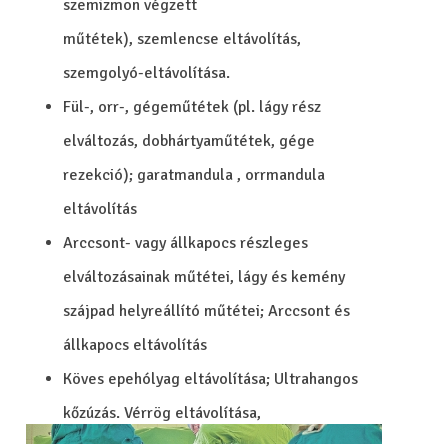
szemizmon végzett
műtétek), szemlencse eltávolítás,
szemgolyó-eltávolítása.
Fül-, orr-, gégeműtétek (pl. lágy rész
elváltozás, dobhártyaműtétek, gége
rezekció); garatmandula , orrmandula
eltávolítás
Arccsont- vagy állkapocs részleges
elváltozásainak műtétei, lágy és kemény
szájpad helyreállító műtétei; Arccsont és
állkapocs eltávolítás
Köves epehólyag eltávolítása; Ultrahangos
kőzúzás. Vérrög eltávolítása,