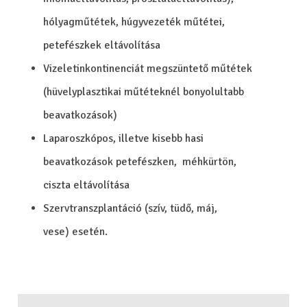
hólyagműtétek, húgyvezeték műtétei,
petefészkek eltávolítása
Vizeletinkontinenciát megszüntető műtétek
(hüvelyplasztikai műtéteknél bonyolultabb
beavatkozások)
Laparoszkópos, illetve kisebb hasi
beavatkozások petefészken, méhkürtön,
ciszta eltávolítása
Szervtranszplantáció (szív, tüdő, máj,
vese) esetén.