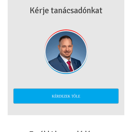
Kérje tanácsadónkat
KÉRDEZEK TŐLE