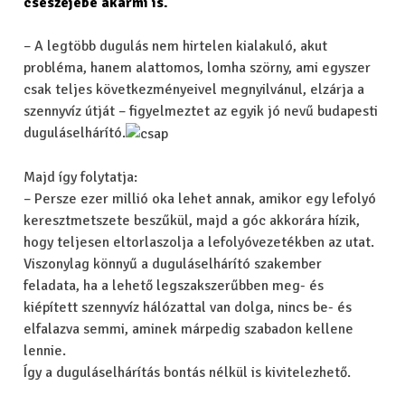
csészéjébe akármi is.
– A legtöbb dugulás nem hirtelen kialakuló, akut
probléma, hanem alattomos, lomha szörny, ami egyszer
csak teljes következményeivel megnyilvánul, elzárja a
szennyvíz útját – figyelmeztet az egyik jó nevű budapesti
duguláselhárító.
Majd így folytatja:
– Persze ezer millió oka lehet annak, amikor egy lefolyó
keresztmetszete beszűkül, majd a góc akkorára hízik,
hogy teljesen eltorlaszolja a lefolyóvezetékben az utat.
Viszonylag könnyű a duguláselhárító szakember
feladata, ha a lehető legszakszerűbben meg- és
kiépített szennyvíz hálózattal van dolga, nincs be- és
elfalazva semmi, aminek márpedig szabadon kellene
lennie.
Így a duguláselhárítás bontás nélkül is kivitelezhető.