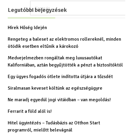
Legutóbbi bejegyzések
Hírek Hőség Idején
Rengeteg a baleset az elektromos rollereknél, minden
ötödik esetben eltűnik a károkozó
Medvejelmezben rongáltak meg luxusautókat
Kaliforniában, aztán begyűjtötték a pénzt a biztosítóktól
Egy ügyes fogadós ötlete indította útjára a tőzsdét
Siralmasan keveset költünk az egészségügyre
Ne maradj egyedül jogi vitáidban – van megoldás!
Ferrarit a föld alól is!
Hitel ügyintézés – Tudásbázis az Otthon Start
programról, mielőtt belevágnál