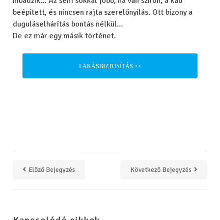
hibádzik… Az sem sokkal jobb, ha van szifon, a kád
beépített, és nincsen rajta szerelőnyílás. Ott bizony a
duguláselhárítás bontás nélkül…
De ez már egy másik történet.
LAKÁSBIZTOSÍTÁS >>
Előző Bejegyzés
Következő Bejegyzés