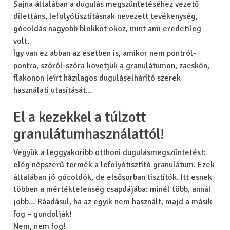
Sajna általában a dugulás megszüntetéséhez vezető
dilettáns, lefolyótisztításnak nevezett tevékenység,
gócoldás nagyobb blokkot okoz, mint ami eredetileg
volt.
Így van ez abban az esetben is, amikor nem pontról-
pontra, szóról-szóra követjük a granulátumon, zacskón,
flakonon leírt házilagos duguláselhárító szerek
használati utasítását…
El a kezekkel a túlzott
granulátumhasználattól!
Vegyük a leggyakoribb otthoni dugulásmegszüntetést:
elég népszerű termék a lefolyótisztító granulátum. Ezek
általában jó gócoldók, de elsősorban tisztítók. Itt esnek
többen a mértéktelenség csapdájába: minél több, annál
jobb… Ráadásul, ha az egyik nem használt, majd a másik
fog – gondolják!
Nem, nem fog!