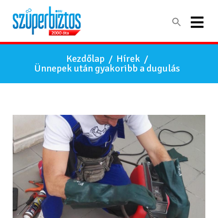
Kezdőlap
/
Hírek
/
Ünnepek után gyakoribb a dugulás