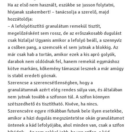
Ha az első nem használt, eszükbe se jusson folytatni,
hívjanak szakembert! – tanácsolja a szerelő, majd
hozzátoldja:
– A lefolyótisztító granulátum remekül tisztít,
megelőzésként sem rossz, de az erőszakosabb dugulást
csak hizlalja! Ugyanis amikor a lefolyó beáll, a szennyvíz
a csőben pang, a szemcsék el sem jutnak a blokkig. Az
már csak hab a tortán, amikor ezek a kis apró golyók,
darabok nem oldódnak fel, hanem remekül egymáshoz
kötve markáns, kőkemény támaszai lesznek a már amúgy
is stabil eredeti gócnak.
Szerencse a szerencsétlenségben, hogy a
granulátumnak azért elég rendes súlya van, és általában
nem jutnak tovább a szifonon túl. A szifon könnyen
szétszedhető és tisztítható. Kivéve, ha nincs.
Szerencsére egyre ritkábban futunk bele ilyen esetekbe,
amikor a házi dugulás megszüntetése okán granulátumot
öntenek a kád lefolyójába, ahol minden van, csak a szifon