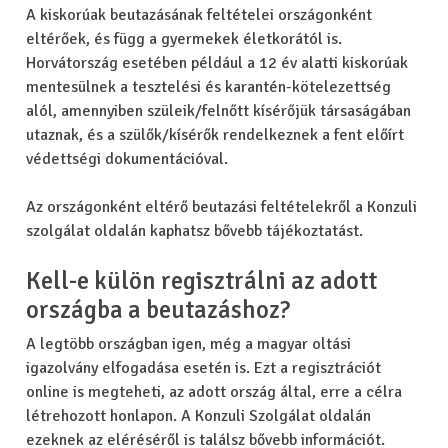
A kiskorúak beutazásának feltételei országonként
eltérőek, és függ a gyermekek életkorától is.
Horvátország esetében például a 12 év alatti kiskorúak
mentesülnek a tesztelési és karantén-kötelezettség
alól, amennyiben szüleik/felnőtt kísérőjük társaságában
utaznak, és a szülők/kísérők rendelkeznek a fent előírt
védettségi dokumentációval.
Az országonként eltérő beutazási feltételekről a Konzuli
szolgálat oldalán kaphatsz bővebb tájékoztatást.
Kell-e külön regisztrálni az adott
országba a beutazáshoz?
A legtöbb országban igen, még a magyar oltási
igazolvány elfogadása esetén is. Ezt a regisztrációt
online is megteheti, az adott ország által, erre a célra
létrehozott honlapon. A Konzuli Szolgálat oldalán
ezeknek az eléréséről is találsz bővebb információt.