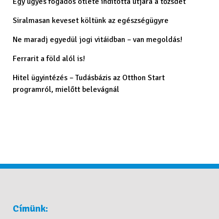
Egy ügyes fogadós ötlete indította útjára a tőzsdét
Siralmasan keveset költünk az egészségügyre
Ne maradj egyedül jogi vitáidban – van megoldás!
Ferrarit a föld alól is!
Hitel ügyintézés – Tudásbázis az Otthon Start
programról, mielőtt belevágnál
Címünk: