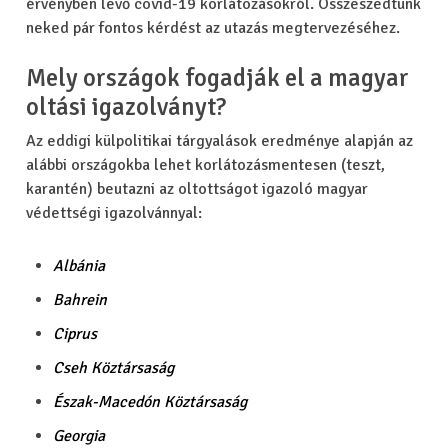
érvényben levő covid-19 korlátozásokról. Összeszedtünk
neked pár fontos kérdést az utazás megtervezéséhez.
Mely országok fogadják el a magyar
oltási igazolványt?
Az eddigi külpolitikai tárgyalások eredménye alapján az
alábbi országokba lehet korlátozásmentesen (teszt,
karantén) beutazni az oltottságot igazoló magyar
védettségi igazolvánnyal:
Albánia
Bahrein
Ciprus
Cseh Köztársaság
Észak-Macedón Köztársaság
Georgia