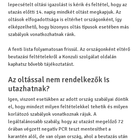
lepecsételt oltási igazolást is kérik és feltétel, hogy az
utazás előtti 14. napig mindkét oltást megkapjuk. Az
oltások elfogadottsága is eltérhet országonként, így
elképzelhető, hogy bizonyos oltás típusok esetében más
szabályok vonatkozhatnak ránk.
A fenti lista folyamatosan frissül. Az országonként eltérő
beutazási feltételekről a Konzuli szolgálat oldalán
kaphatsz bővebb tájékoztatást.
Az oltással nem rendelkezők is
utazhatnak?
Igen, viszont esetükben az adott ország szabályai döntik
el, hogy mindezt milyen feltételekkel tehetik és milyen
korlátozó szabályok vonatkoznak rájuk. A
legáltalánosabb szabály, hogy az utazást megelőző 72
órában végzett negatív PCR teszt mentesíthet a
karantén alól, de van olyan ország, ahol a beutazás után