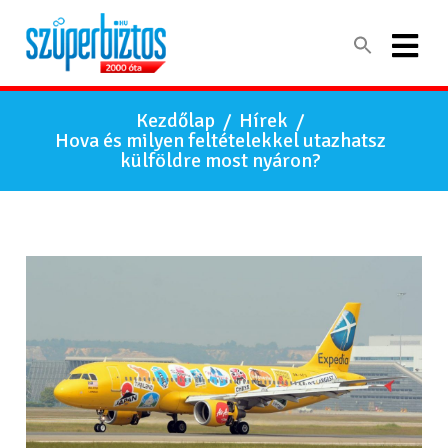
Kezdőlap
/
Hírek
/
Hova és milyen feltételekkel utazhatsz
külföldre most nyáron?