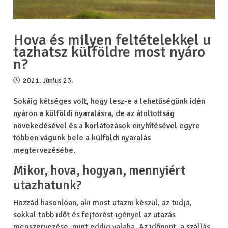
Hova és milyen feltételekkel u
tazhatsz külföldre most nyáro
n?
2021. Június 23.
Sokáig kétséges volt, hogy lesz-e a lehetőségünk idén
nyáron a külföldi nyaralásra, de az átoltottság
növekedésével és a korlátozások enyhítésével egyre
többen vágunk bele a külföldi nyaralás
megtervezésébe.
Mikor, hova, hogyan, mennyiért
utazhatunk?
Hozzád hasonlóan, aki most utazni készül, az tudja,
sokkal több időt és fejtörést igényel az utazás
megszervezése, mint eddig valaha. Az időpont, a szállás