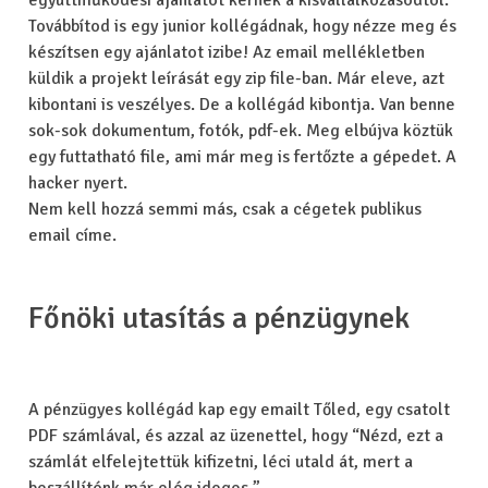
együttműködési ajánlatot kérnek a kisvállalkozásodtól.
Továbbítod is egy junior kollégádnak, hogy nézze meg és
készítsen egy ajánlatot izibe! Az email mellékletben
küldik a projekt leírását egy zip file-ban. Már eleve, azt
kibontani is veszélyes. De a kollégád kibontja. Van benne
sok-sok dokumentum, fotók, pdf-ek. Meg elbújva köztük
egy futtatható file, ami már meg is fertőzte a gépedet. A
hacker nyert.
Nem kell hozzá semmi más, csak a cégetek publikus
email címe.
Főnöki utasítás a pénzügynek
A pénzügyes kollégád kap egy emailt Tőled, egy csatolt
PDF számlával, és azzal az üzenettel, hogy “Nézd, ezt a
számlát elfelejtettük kifizetni, léci utald át, mert a