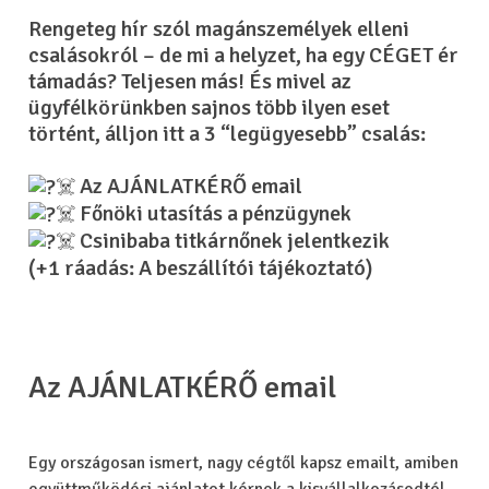
Rengeteg hír szól magánszemélyek elleni
csalásokról – de mi a helyzet, ha egy CÉGET ér
támadás? Teljesen más! És mivel az
ügyfélkörünkben sajnos több ilyen eset
történt, álljon itt a 3 “legügyesebb” csalás:
Az AJÁNLATKÉRŐ email
Főnöki utasítás a pénzügynek
Csinibaba titkárnőnek jelentkezik
(+1 ráadás: A beszállítói tájékoztató)
Az AJÁNLATKÉRŐ email
Egy országosan ismert, nagy cégtől kapsz emailt, amiben