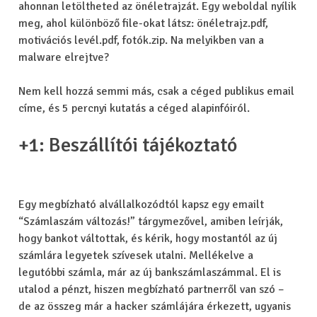
ahonnan letöltheted az önéletrajzát. Egy weboldal nyílik
meg, ahol különböző file-okat látsz: önéletrajz.pdf,
motivációs levél.pdf, fotók.zip. Na melyikben van a
malware elrejtve?
Nem kell hozzá semmi más, csak a céged publikus email
címe, és 5 percnyi kutatás a céged alapinfóiról.
+1: Beszállítói tájékoztató
Egy megbízható alvállalkozódtól kapsz egy emailt
“Számlaszám változás!” tárgymezővel, amiben leírják,
hogy bankot váltottak, és kérik, hogy mostantól az új
számlára legyetek szívesek utalni. Mellékelve a
legutóbbi számla, már az új bankszámlaszámmal. El is
utalod a pénzt, hiszen megbízható partnerről van szó –
de az összeg már a hacker számlájára érkezett, ugyanis