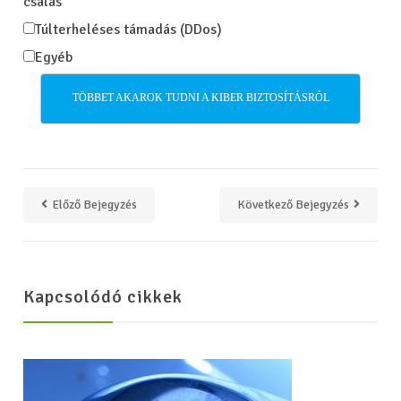
csalás
Túlterheléses támadás (DDos)
Egyéb
TÖBBET AKAROK TUDNI A KIBER BIZTOSÍTÁSRÓL
Előző Bejegyzés
Következő Bejegyzés
Kapcsolódó cikkek