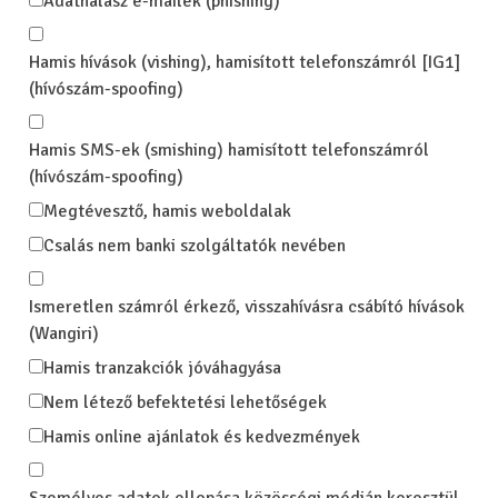
Adathalász e-mailek (phishing)
Hamis hívások (vishing), hamisított telefonszámról [IG1]
(hívószám-spoofing)
Hamis SMS-ek (smishing) hamisított telefonszámról
(hívószám-spoofing)
Megtévesztő, hamis weboldalak
Csalás nem banki szolgáltatók nevében
Ismeretlen számról érkező, visszahívásra csábító hívások
(Wangiri)
Hamis tranzakciók jóváhagyása
Nem létező befektetési lehetőségek
Hamis online ajánlatok és kedvezmények