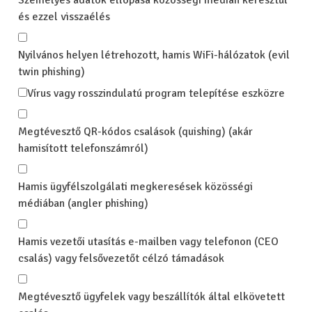
Személyes adatok ellopása közösségi médián keresztül
és ezzel visszaélés
Nyilvános helyen létrehozott, hamis WiFi-hálózatok (evil
twin phishing)
Vírus vagy rosszindulatú program telepítése eszközre
Megtévesztő QR-kódos csalások (quishing) (akár
hamisított telefonszámról)
Hamis ügyfélszolgálati megkeresések közösségi
médiában (angler phishing)
Hamis vezetői utasítás e-mailben vagy telefonon (CEO
csalás) vagy felsővezetőt célzó támadások
Megtévesztő ügyfelek vagy beszállítók által elkövetett