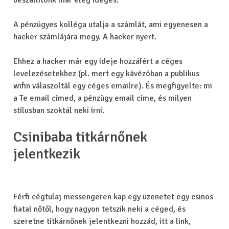
beszállítónk már elég ideges.”
A pénzügyes kolléga utalja a számlát, ami egyenesen a
hacker számlájára megy. A hacker nyert.
Ehhez a hacker már egy ideje hozzáfért a céges
levelezésetekhez (pl. mert egy kávézóban a publikus
wifin válaszoltál egy céges emailre). És megfigyelte: mi
a Te email címed, a pénzügy email címe, és milyen
stílusban szoktál neki írni.
Csinibaba titkárnőnek
jelentkezik
Férfi cégtulaj messengeren kap egy üzenetet egy csinos
fiatal nőtől, hogy nagyon tetszik neki a céged, és
szeretne titkárnőnek jelentkezni hozzád, itt a link,