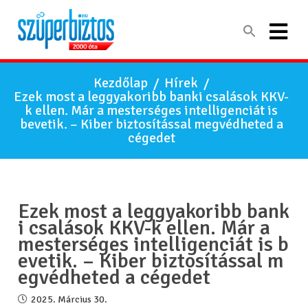
Kezdőlap
/
Hírek
/
Ezek most a leggyakoribb banki csalások KKV-
k ellen. Már a mesterséges intelligenciát is
bevetik. – Kiber biztosítással megvédheted a
cégedet
Ezek most a leggyakoribb bank
i csalások KKV-k ellen. Már a
mesterséges intelligenciát is b
evetik. – Kiber biztosítással m
egvédheted a cégedet
2025. Március 30.