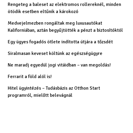
Rengeteg a baleset az elektromos rollereknél, minden
ötödik esetben eltűnik a károkozó
Medvejelmezben rongáltak meg luxusautókat
Kaliforniában, aztán begyűjtötték a pénzt a biztosítóktól
Egy ügyes fogadós ötlete indította útjára a tőzsdét
Siralmasan keveset költünk az egészségügyre
Ne maradj egyedül jogi vitáidban – van megoldás!
Ferrarit a föld alól is!
Hitel ügyintézés – Tudásbázis az Otthon Start
programról, mielőtt belevágnál