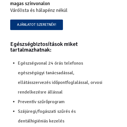
magas színvonalon
Várólista és hálapénz nékül
AJÁNLATOT SZERETNÉK!
Egészségbiztosítások miket
tartalmazhatnak:
Egészségvonal 24 órás telefonos
egészségügyi tanácsadással,
ellátásszervezés időpontfoglalással, orvosi
rendelkezésre állással
Preventív szűrőprogram
Szájüregi/fogászati szűrés és
dentálhigiéniás kezelés