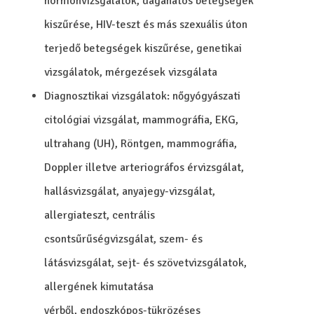
hormonvizsgálatok, daganatos betegségek
kiszűrése, HIV-teszt és más szexuális úton
terjedő betegségek kiszűrése, genetikai
vizsgálatok, mérgezések vizsgálata
Diagnosztikai vizsgálatok: nőgyógyászati
citológiai vizsgálat, mammográfia, EKG,
ultrahang (UH), Röntgen, mammográfia,
Doppler illetve arteriográfos érvizsgálat,
hallásvizsgálat, anyajegy-vizsgálat,
allergiateszt, centrális
csontsűrűségvizsgálat, szem- és
látásvizsgálat, sejt- és szövetvizsgálatok,
allergének kimutatása
vérből, endoszkópos-tükrözéses