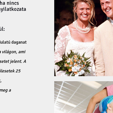
 ha nincs
nyilatkozata
ül:
dulatú daganat
a világon, ami
etet jelent. A
álesetek 25
,
 meg a