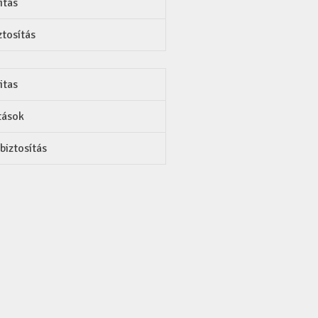
ítás
tosítás
itas
tások
iztosítás