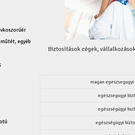
zívkoszorúér
a műtét, egyéb
Biztosítások cégek, vállalkozáso
;
magan egeszsegugyi b
egeszsegugyi bizt
egészségügyi bizt
potú
egészségügyi bizto