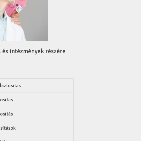
k és intézmények részére
iztositas
ositas
ositás
sítások