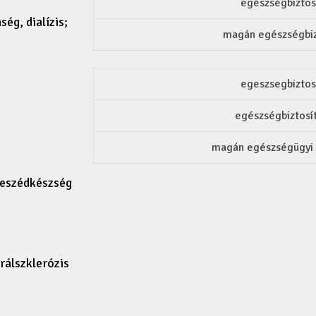
egészségbiztos
ég, dialízis;
magán egészségbiz
egeszsegbiztos
egészségbiztosí
magán egészségügyi b
beszédkészség
rálszklerózis