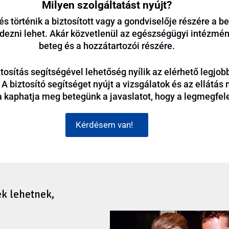
Milyen szolgáltatást nyújt?
s történik a biztosított vagy a gondviselője részére a 
ezni lehet. Akár közvetlenül az egészségügyi intézmény
beteg és a hozzátartozói részére.
osítás segítségével lehetőség nyílik az elérhető legjobb 
A biztosító segítséget nyújt a vizsgálatok és az ellátá
kaphatja meg betegünk a javaslatot, hogy a legmegfele
Kérdésem van!
ek lehetnek,