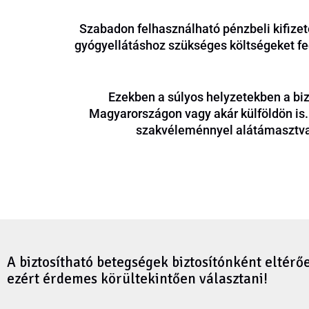
Szabadon felhasználható pénzbeli kifizeté
gyógyellátáshoz szükséges költségeket fed
Ezekben a súlyos helyzetekben a bizt
Magyarországon vagy akár külföldön is. 
szakvéleménnyel alátámasztva 
A biztosítható betegségek biztosítónként eltérő
ezért érdemes körültekintően választani!