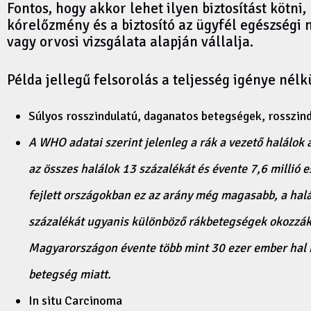
Fontos, hogy akkor lehet ilyen biztosítást kötni,
kórelőzmény és a biztosító az ügyfél egészségi 
vagy orvosi vizsgálata alapján vállalja.
Példa jellegű felsorolás a teljesség igénye nélk
Súlyos rosszindulatú, daganatos betegségek, rosszin
A
WHO
adatai szerint jelenleg a rák a vezető halálok 
az összes halálok 13 százalékát és évente 7,6 millió es
fejlett országokban ez az arány még magasabb, a hal
százalékát ugyanis különböző rákbetegségek okozzák
Magyarországon évente több mint 30 ezer ember hal
betegség miatt.
In situ Carcinoma