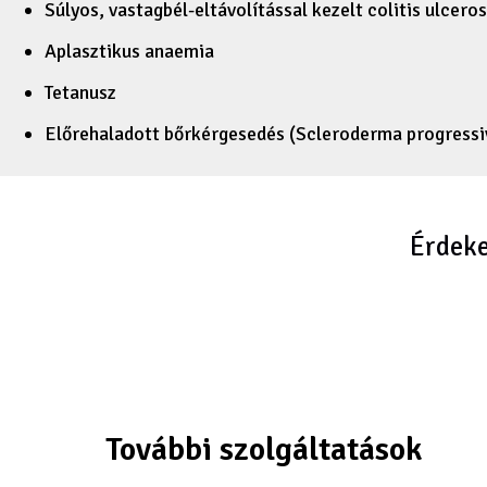
Súlyos, vastagbél-eltávolítással kezelt colitis ulcero
Aplasztikus anaemia
Tetanusz
Előrehaladott bőrkérgesedés (Scleroderma progressi
Érdeke
További szolgáltatások