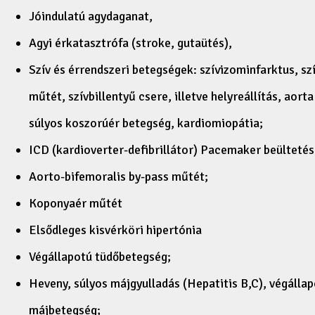
Jóindulatú agydaganat,
Agyi érkatasztrófa (stroke, gutaütés),
Szív és érrendszeri betegségek: szívizominfarktus, s
műtét, szívbillentyű csere, illetve helyreállítás, aort
súlyos koszorúér betegség, kardiomiopátia;
ICD (kardioverter-defibrillátor) Pacemaker beültetés
Aorto-bifemoralis by-pass műtét;
Koponyaér műtét
Elsődleges kisvérköri hipertónia
Végállapotú tüdőbetegség;
Heveny, súlyos májgyulladás (Hepatitis B,C), végálla
májbetegség;