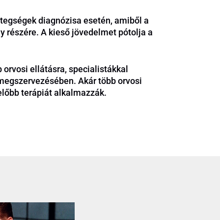
betegségek diagnózisa esetén, amiből a
 részére. A kieső jövedelmet pótolja a
orvosi ellátásra, specialistákkal
s megszervezésében. Akár több orvosi
lőbb terápiát alkalmazzák.