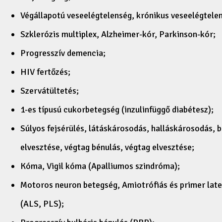
Végállapotú veseelégtelenség, krónikus veseelégtelens
Szklerózis multiplex, Alzheimer-kór, Parkinson-kór;
Progresszív demencia;
HIV fertőzés;
Szervátültetés;
1-es típusú cukorbetegség (inzulinfüggő diabétesz);
Súlyos fejsérülés, látáskárosodás, halláskárosodás, 
elvesztése, végtag bénulás, végtag elvesztése;
Kóma, Vigil kóma (Apalliumos szindróma);
Motoros neuron betegség, Amiotrófiás és primer late
(ALS, PLS);