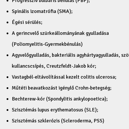
Progresszív bulbáris bénulás (PBP);
Spinális izomatrófia (SMA);
Égési sérülés;
A gerincvelő szürkeállományának gyulladása
(Poliomyelitis-Gyermekbénulás)
Agyvelőgyulladás, bakteriális agyhártyagyulladás, s
kullancscsípés, Creutzfeldt-Jakob kór;
Vastagbél-eltávolítással kezelt colitis ulcerosa;
Műtéti beavatkozást igénylő
Crohn-betegség
;
Bechterew-kór (Spondylitis ankylopoetica);
Szisztémás lupus erythematosus (SLE);
Szisztémás szklerózis (Scleroderma, PSS)