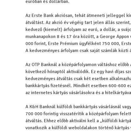
euróban és dollárban.
Az Erste Bank akciósan, tehát átmeneti jelleggel kí
átváltást. Az akció év végéig tart jelen állás szeri
kedvező (kiemelt) árfolyam az euró, a dollár, a svájc
munkanapokon 8 és 17 óra között, a George Appon v
000 forint, Erste Prémium ügyfélként 750 000, Erste
A kedvezményes árfolyam csak saját számlák közti át
Az OTP Banknál a középárfolyamon váltáshoz előbb
következő hónaptól aktiválódik. Ez egy havi díjas sz
kedvezményes átváltás csak két esetben alkalmazhat
bankkártyás fizetésnél. Mindkét esetben 600-600 eze
az internetes kártyás vásárlásokra és a hitelkártyáv
A K&H Banknál külföldi bankkártyás vásárlásnál vagy
700 000 forintig visszatérítik a középárfolyam fele
átváltás. Ehhez előbb aktiválni kell a „külföldi kárt
vonatkozik a külföldi weboldalakon történő kártyás 