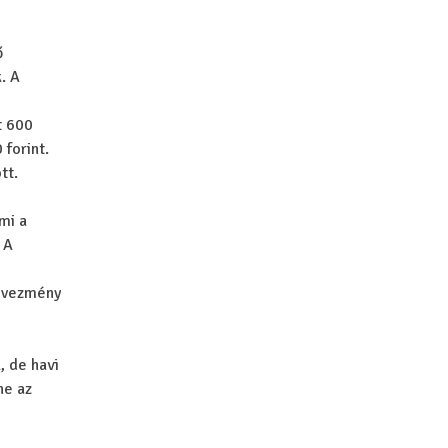
ő
. A
t 600
forint.
tt.
mi a
 A
edvezmény
, de havi
ne az