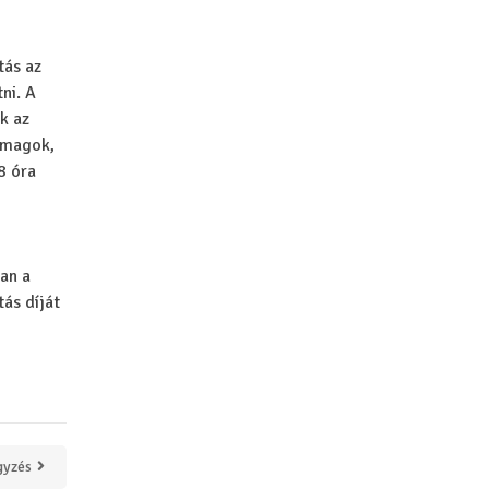
tás az
ni. A
k az
somagok,
8 óra
an a
tás díját
gyzés