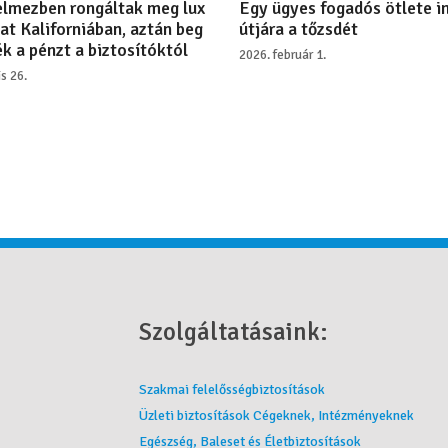
lmezben rongáltak meg lux
Egy ügyes fogadós ötlete i
at Kaliforniában, aztán beg
útjára a tőzsdét
k a pénzt a biztosítóktól
2026. február 1.
is 26.
Szolgáltatásaink:
Szakmai felelősségbiztosítások
Üzleti biztosítások Cégeknek, Intézményeknek
Egészség, Baleset és Életbiztosítások