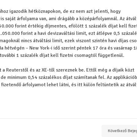
ihoz igazodik hétköznapokon, de ez nem azt jelenti, hogy
s saját árfolyama van, ami drágább a középárfolyamnál. Az átvál
000 forint értékig díjmentes, efölött 1 százalék díjat kell fizet
050.000 forint a havi devizaváltási limit, ezt átlépve 0,5 százalé
magoknál nincs átváltási limit, ezek viszont szintén havi díjas c
Ha hétvégén – New York-i idő szerint péntek 17 óra és vasárnap 1
további 1 százalék díjat kell fizetni csomagtól függetlenül.
 a Reuterstől és az XE-től szereznek be. Ettől még a díjaik közt
 de minimum 0,54 százalékos díjat számítanak fel. Az applikációb
izetendő árfolyamot lehet látni, és itt külön feltüntetik az átvál
Következő Beje