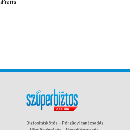
ndította
Biztosításkötés – Pénzügyi tanácsadás
– Hitelügyintézés – Nyugdíjtervezés –