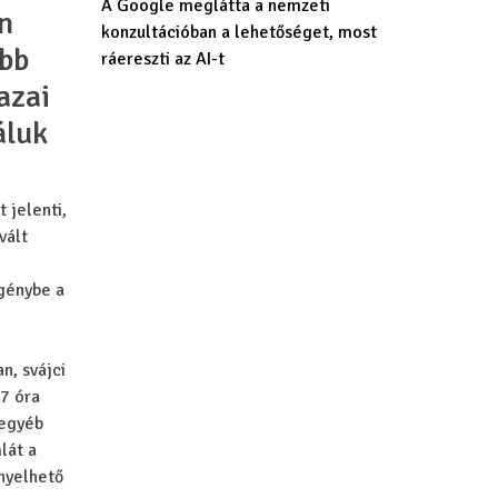
A Google meglátta a nemzeti
n
konzultációban a lehetőséget, most
őbb
ráereszti az AI-t
azai
áluk
 jelenti,
vált
igénybe a
an, svájci
17 óra
 egyéb
lát a
ényelhető