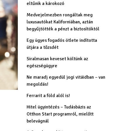
eltűnik a károkozó
Medvejelmezben rongáltak meg
luxusautókat Kaliforniában, aztán
begyűjtötték a pénzt a biztosítóktól
Egy ügyes fogadós ötlete indította
útjára a tőzsdét
Siralmasan keveset költünk az
egészségügyre
Ne maradj egyedül jogi vitáidban – van
megoldás!
Ferrarit a föld alól is!
Hitel ügyintézés – Tudásbázis az
Otthon Start programról, mielőtt
belevágnál