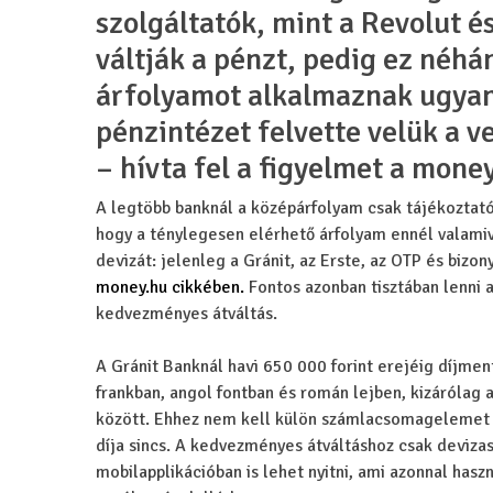
szolgáltatók, mint a Revolut 
váltják a pénzt, pedig ez néhá
árfolyamot alkalmaznak ugyan
pénzintézet felvette velük a ve
– hívta fel a figyelmet a mone
A legtöbb banknál a középárfolyam csak tájékoztató j
hogy a ténylegesen elérhető árfolyam ennél valami
devizát: jelenleg a Gránit, az Erste, az OTP és biz
money.hu cikkében.
Fontos azonban tisztában lenni a
kedvezményes átváltás.
A Gránit Banknál havi 650 000 forint erejéig díjme
frankban, angol fontban és román lejben, kizárólag
között. Ehhez nem kell külön számlacsomagelemet ig
díja sincs. A kedvezményes átváltáshoz csak devizas
mobilapplikációban is lehet nyitni, ami azonnal hasz