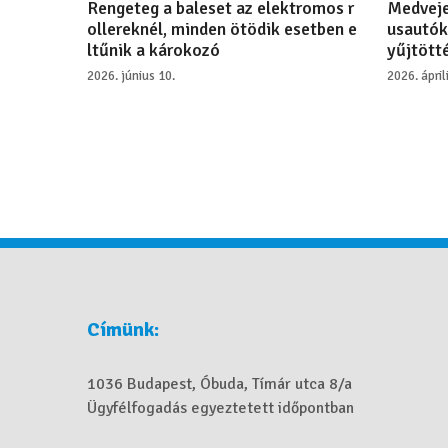
Rengeteg a baleset az elektromos r
Medveje
ollereknél, minden ötödik esetben e
usautók
ltűnik a károkozó
yűjtötté
2026. június 10.
2026. ápril
Címünk:
1036 Budapest, Óbuda, Tímár utca 8/a
Ügyfélfogadás egyeztetett időpontban