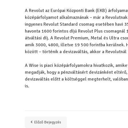
A Revolut az Európai Központi Bank (EKB) árfolyama
középárfolyamot alkalmaznának – már a Revolutnak i
ingyenes Revolut Standard csomag esetében havi 350.
havonta 1600 forintos díjú Revolut Plus csomagnál 1.
átváltási díj. A Revolut Premium, Metal és Ultra cso
amik 3000, 4800, illetve 19 500 forintba kerülnek. 
között – történik a devizaváltás, akkor a Revolutnál 
A Wise is piaci középárfolyamokra hivatkozik, amiket
megadják, hogy a pénzváltásért devizánként eltérő,
devizaváltás előtt a költséggel megterhelt, valóban f
is.
Előző Bejegyzés