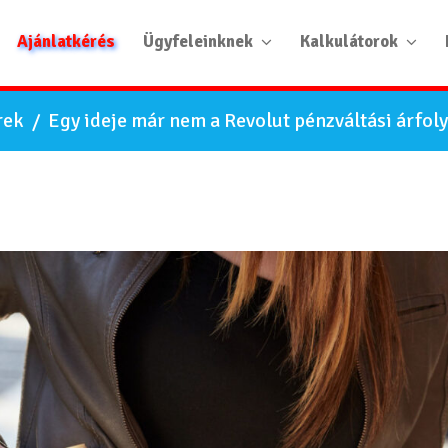
Ajánlatkérés
Ügyfeleinknek
Kalkulátorok
rek
/
Egy ideje már nem a Revolut pénzváltási árfol