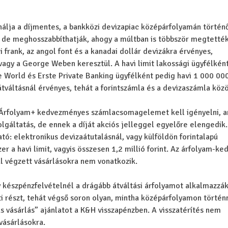
nálja a díjmentes, a bankközi devizapiac középárfolyamán történ
nt, de meghosszabbíthatják, ahogy a múltban is többször megtették
i frank, az angol font és a kanadai dollár devizákra érvényes,
agy a George Weben keresztül. A havi limit lakossági ügyfélkén
 World és Erste Private Banking ügyfélként pedig havi 1 000 000 
váltásnál érvényes, tehát a forintszámla és a devizaszámla közö
 Árfolyam+ kedvezményes számlacsomagelemet kell igényelni, a
olgáltatás, de ennek a díját akciós jelleggel egyelőre elengedik.
ó: elektronikus devizaátutalásnál, vagy külföldön forintalapú
r a havi limit, vagyis összesen 1,2 millió forint. Az árfolyam-k
al végzett vásárlásokra nem vonatkozik.
 készpénzfelvételnél a drágább átváltási árfolyamot alkalmazzák
tti részt, tehát végső soron olyan, mintha középárfolyamon történ
yás vásárlás” ajánlatot a K&H visszapénzben. A visszatérítés nem
vásárlásokra.