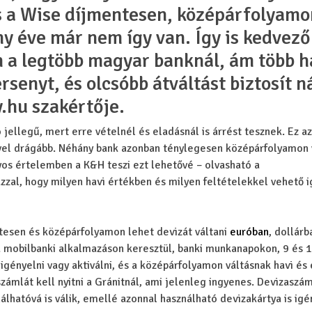
és a Wise díjmentesen, középárfolyamo
ny éve már nem így van. Így is kedvez
 a legtöbb magyar banknál, ám több h
rsenyt, és olcsóbb átváltást biztosít n
y.hu szakértője.
ellegű, mert erre vételnél és eladásnál is árrést tesznek. Ez azt
vel drágább. Néhány bank azonban ténylegesen középárfolyamon 
onyos értelemben a K&H teszi ezt lehetővé – olvasható a
zzal, hogy milyen havi értékben és milyen feltételekkel vehető 
ntesen és középárfolyamon lehet devizát váltani
euróban
, dollárb
 a mobilbanki alkalmazáson keresztül, banki munkanapokon, 9 és 
ényelni vagy aktiválni, és a középárfolyamon váltásnak havi és
zámlát kell nyitni a Gránitnál, ami jelenleg ingyenes. Devizaszám
nálhatóvá is válik, emellé azonnal használható devizakártya is ig