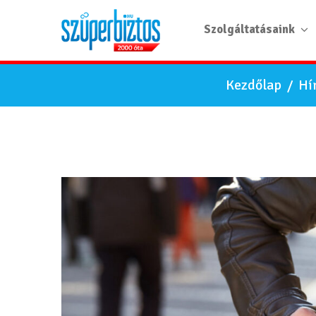
Szolgáltatásaink
Kezdőlap
/
Hí