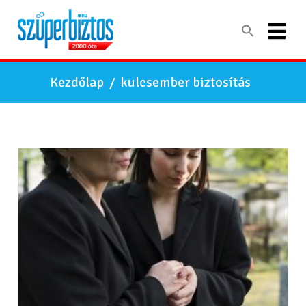
Kezdőlap
/
kulcsember biztosítás