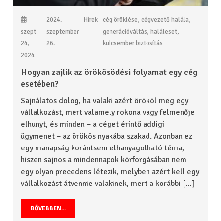
2024.
Hírek
cég öröklése
,
cégvezető halála
,
szept
szeptember
generációváltás
,
haláleset
,
24,
26.
kulcsember biztosítás
2024
Hogyan zajlik az örökösödési folyamat egy cég
esetében?
Sajnálatos dolog, ha valaki azért örököl meg egy
vállalkozást, mert valamely rokona vagy felmenője
elhunyt, és minden – a céget érintő addigi
ügymenet – az örökös nyakába szakad. Azonban ez
egy manapság korántsem elhanyagolható téma,
hiszen sajnos a mindennapok körforgásában nem
egy olyan precedens létezik, melyben azért kell egy
vállalkozást átvennie valakinek, mert a korábbi […]
BŐVEBBEN...