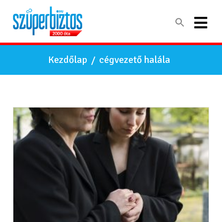
Kezdőlap
/
cégvezető halála