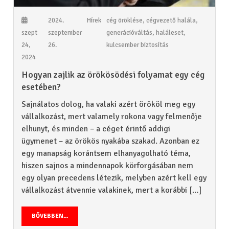
2024.
Hírek
cég öröklése
,
cégvezető halála
,
szept
szeptember
generációváltás
,
haláleset
,
24,
26.
kulcsember biztosítás
2024
Hogyan zajlik az örökösödési folyamat egy cég
esetében?
Sajnálatos dolog, ha valaki azért örököl meg egy
vállalkozást, mert valamely rokona vagy felmenője
elhunyt, és minden – a céget érintő addigi
ügymenet – az örökös nyakába szakad. Azonban ez
egy manapság korántsem elhanyagolható téma,
hiszen sajnos a mindennapok körforgásában nem
egy olyan precedens létezik, melyben azért kell egy
vállalkozást átvennie valakinek, mert a korábbi […]
BŐVEBBEN...