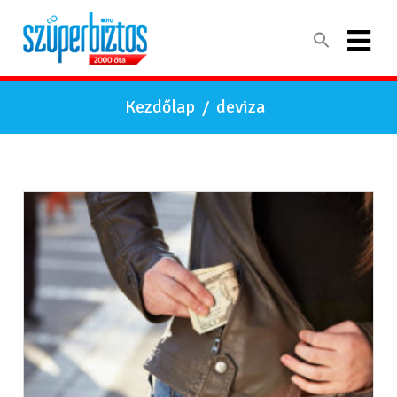
Kezdőlap
/
deviza