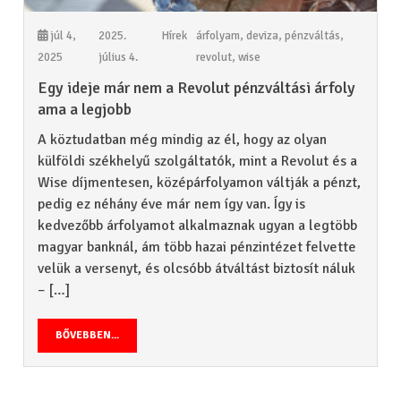
júl 4,
2025.
Hírek
árfolyam
,
deviza
,
pénzváltás
,
2025
július 4.
revolut
,
wise
Egy ideje már nem a Revolut pénzváltási árfoly
ama a legjobb
A köztudatban még mindig az él, hogy az olyan
külföldi székhelyű szolgáltatók, mint a Revolut és a
Wise díjmentesen, középárfolyamon váltják a pénzt,
pedig ez néhány éve már nem így van. Így is
kedvezőbb árfolyamot alkalmaznak ugyan a legtöbb
magyar banknál, ám több hazai pénzintézet felvette
velük a versenyt, és olcsóbb átváltást biztosít náluk
– […]
BŐVEBBEN...