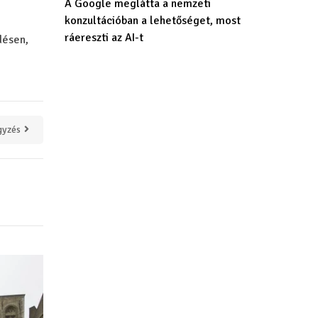
A Google meglátta a nemzeti
konzultációban a lehetőséget, most
ráereszti az AI-t
désen,
gyzés