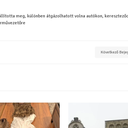
llította meg, különben átgázolhatott volna autókon, keresztező
járművezetőre
Következő Beje