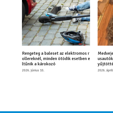
Rengeteg a baleset az elektromos r
Medveje
ollereknél, minden ötödik esetben e
usautók
ltűnik a károkozó
yűjtötté
2026. június 10.
2026. ápril