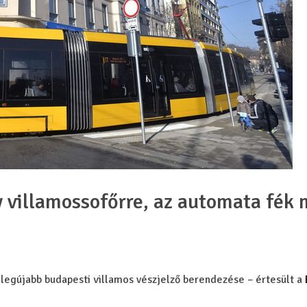
villamossofőrre, az automata fék 
egújabb budapesti villamos vészjelző berendezése – értesült a