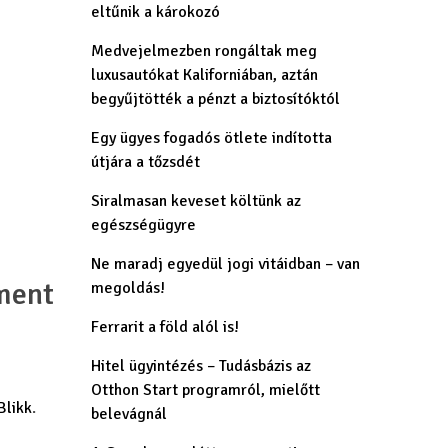
eltűnik a károkozó
Medvejelmezben rongáltak meg
luxusautókat Kaliforniában, aztán
begyűjtötték a pénzt a biztosítóktól
Egy ügyes fogadós ötlete indította
útjára a tőzsdét
Siralmasan keveset költünk az
egészségügyre
Ne maradj egyedül jogi vitáidban – van
ment
megoldás!
Ferrarit a föld alól is!
Hitel ügyintézés – Tudásbázis az
Otthon Start programról, mielőtt
Blikk
.
belevágnál