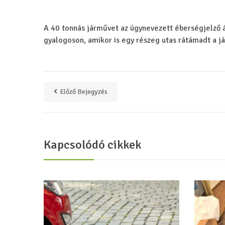
A 40 tonnás járművet az úgynevezett éberségjelző á
gyalogoson, amikor is egy részeg utas rátámadt a 
Előző Bejegyzés
Kapcsolódó cikkek