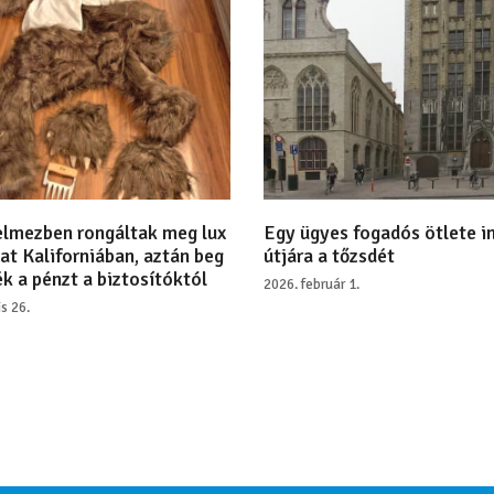
lmezben rongáltak meg lux
Egy ügyes fogadós ötlete i
at Kaliforniában, aztán beg
útjára a tőzsdét
k a pénzt a biztosítóktól
2026. február 1.
is 26.