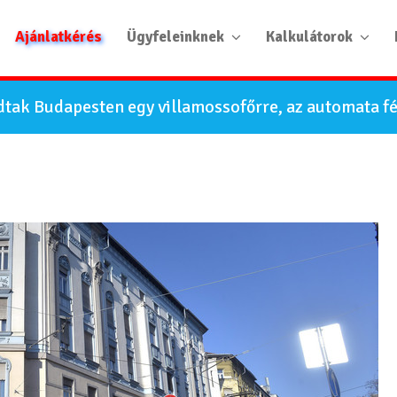
Ajánlatkérés
Ügyfeleinknek
Kalkulátorok
tak Budapesten egy villamossofőrre, az automata f