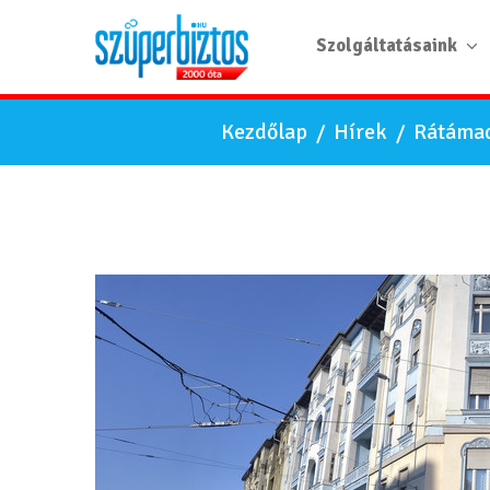
Szolgáltatásaink
Kezdőlap
/
Hírek
/
Rátámad