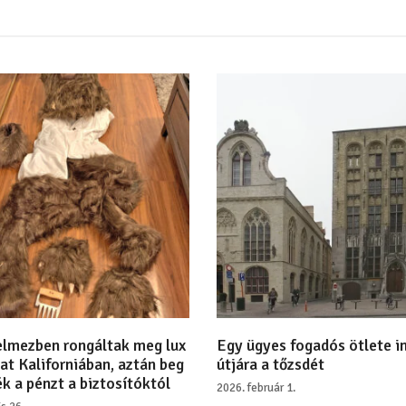
lmezben rongáltak meg lux
Egy ügyes fogadós ötlete i
at Kaliforniában, aztán beg
útjára a tőzsdét
k a pénzt a biztosítóktól
2026. február 1.