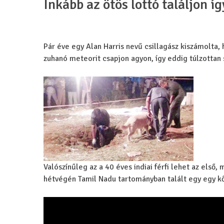
Inkább az ötös lottó találjon íg
Pár éve egy Alan Harris nevű csillagász kiszámolta,
zuhanó meteorit csapjon agyon, így eddig túlzottan
Valószínűleg az a 40 éves indiai férfi lehet az első, 
hétvégén Tamil Nadu tartományban talált egy egy k