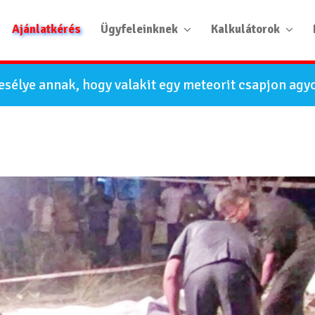
Ajánlatkérés
Ügyfeleinknek
Kalkulátorok
esélye annak, hogy valakit egy meteorit csapjon agyo