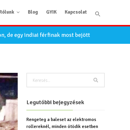
Rólunk
Blog
GYIK
Kapcsolat
n, de egy indiai férfinak most bejött
Legutóbbi bejegyzések
Rengeteg a baleset az elektromos
rollereknél, minden ötödik esetben