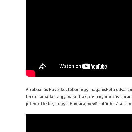
A robbanás következtében egy magániskola udvarán 
terrortámadásra gyanakodtak, de a nyomozás során 
jelentette be, hogy a Kamaraj nevő sofőr halálát a 