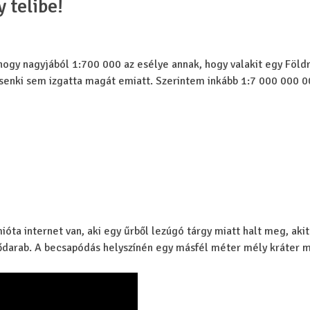
y telibe!
 hogy nagyjából 1:700 000 az esélye annak, hogy valakit egy Föld
 senki sem izgatta magát emiatt. Szerintem inkább 1:7 000 000 0
mióta internet van, aki egy űrből lezúgó tárgy miatt halt meg, akit
ődarab. A becsapódás helyszínén egy másfél méter mély kráter m