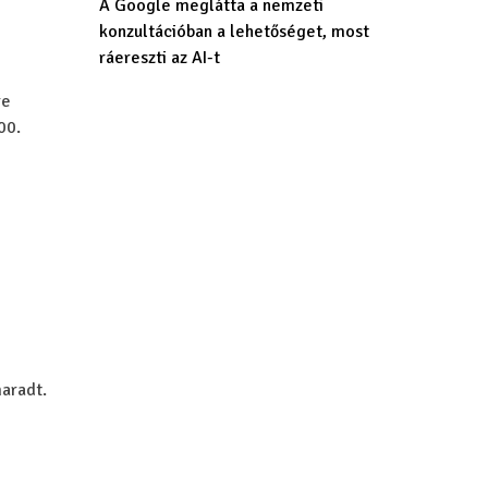
A Google meglátta a nemzeti
konzultációban a lehetőséget, most
ráereszti az AI-t
re
00.
aradt.