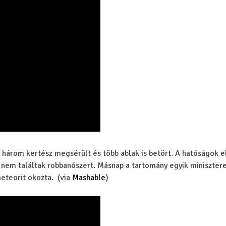
három kertész megsérült és több ablak is betört. A hatóságok e
nem találtak robbanószert. Másnap a tartomány egyik miniszter
meteorit okozta. (via
Mashable
)