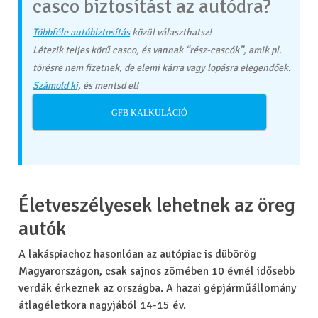
casco biztosítást az autódra?
Többféle autóbiztosítás
közül választhatsz!
Létezik teljes körű casco, és vannak “rész-cascók”, amik pl.
törésre nem fizetnek, de elemi kárra vagy lopásra elegendőek.
Számold ki,
és mentsd el!
GFB KALKULÁCIÓ
Életveszélyesek lehetnek az öreg
autók
A lakáspiachoz hasonlóan az autópiac is dübörög
Magyarországon, csak sajnos zömében 10 évnél idősebb
verdák érkeznek az országba. A hazai gépjárműállomány
átlagéletkora nagyjából 14-15 év.