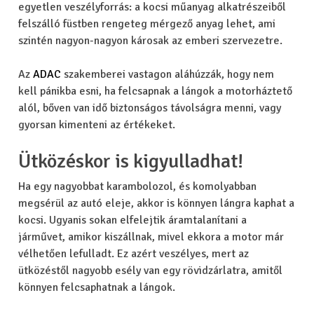
egyetlen veszélyforrás: a kocsi műanyag alkatrészeiből
felszálló füstben rengeteg mérgező anyag lehet, ami
szintén nagyon-nagyon károsak az emberi szervezetre.
Az
ADAC
szakemberei vastagon aláhúzzák, hogy nem
kell pánikba esni, ha felcsapnak a lángok a motorháztető
alól, bőven van idő biztonságos távolságra menni, vagy
gyorsan kimenteni az értékeket.
Ütközéskor is kigyulladhat!
Ha egy nagyobbat karambolozol, és komolyabban
megsérül az autó eleje, akkor is könnyen lángra kaphat a
kocsi. Ugyanis sokan elfelejtik áramtalanítani a
járművet, amikor kiszállnak, mivel ekkora a motor már
vélhetően lefulladt. Ez azért veszélyes, mert az
ütközéstől nagyobb esély van egy rövidzárlatra, amitől
könnyen felcsaphatnak a lángok.