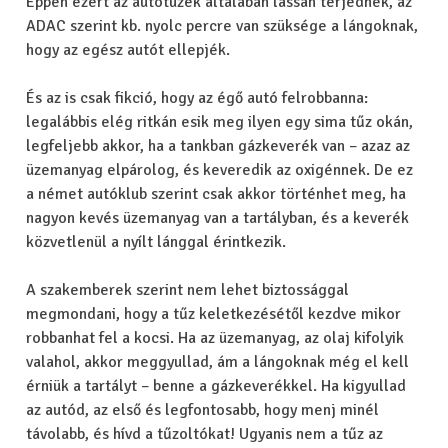
Éppen ezért az autótüzek általában lassan terjednek, az
ADAC szerint kb. nyolc percre van szüksége a lángoknak,
hogy az egész autót ellepjék.
És az is csak fikció, hogy az égő autó felrobbanna:
legalábbis elég ritkán esik meg ilyen egy sima tűz okán,
legfeljebb akkor, ha a tankban gázkeverék van – azaz az
üzemanyag elpárolog, és keveredik az oxigénnek. De ez
a német autóklub szerint csak akkor történhet meg, ha
nagyon kevés üzemanyag van a tartályban, és a keverék
közvetlenül a nyílt lánggal érintkezik.
A szakemberek szerint nem lehet biztossággal
megmondani, hogy a tűz keletkezésétől kezdve mikor
robbanhat fel a kocsi. Ha az üzemanyag, az olaj kifolyik
valahol, akkor meggyullad, ám a lángoknak még el kell
érniük a tartályt – benne a gázkeverékkel. Ha kigyullad
az autód, az első és legfontosabb, hogy menj minél
távolabb, és hívd a tűzoltókat! Ugyanis nem a tűz az