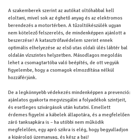
A szakemberek szerint az autókat oltóhabbal kell
eloltani, mivel sok az éghető anyag és az elektromos
berendezés a motortérben. A tűzoltókészülék ugyan
nem kötelező felszerelés, de mindenképpen ajánlott a
beszerzése! A katasztrófavédelem szerint ennek
optimális elhelyezése az első utas oldali ülés lábtér bal
oldalán vízszintes helyzetben. Másodlagos megoldás
lehet a csomagtartóba való beépítés, de ott vegyük
figyelembe, hogy a csomagok elmozdítása nélkül
hozzáférjünk.
De a legkönnyebb védekezés mindenképpen a prevenció:
ajánlatos gyakorta megvizsgálni a folyadékok szintjeit,
és esetleges szivárgások után kutatni. Emellett
érdemes figyelni a kábelek állapotára, és a megfelelően
záró tanksapkára is – ha utóbbi nem működik
megfelelően, egy apró szikra is elég, hogy begyulladjon
a kipárolgó üzemanyag, és kész a baj!