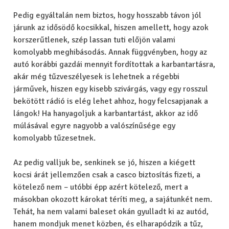
Pedig egyáltalán nem biztos, hogy hosszabb távon jól
járunk az idősödő kocsikkal, hiszen amellett, hogy azok
korszerűtlenek, szép lassan tuti előjön valami
komolyabb meghibásodás. Annak függvényben, hogy az
autó korábbi gazdái mennyit fordítottak a karbantartásra,
akár még tűzveszélyesek is lehetnek a régebbi
járművek, hiszen egy kisebb szivárgás, vagy egy rosszul
bekötött rádió is elég lehet ahhoz, hogy felcsapjanak a
lángok! Ha hanyagoljuk a karbantartást, akkor az idő
múlásával egyre nagyobb a valószínűsége egy
komolyabb tűzesetnek.
Az pedig valljuk be, senkinek se jó, hiszen a kiégett
kocsi árát jellemzően csak a casco biztosítás fizeti, a
kötelező nem – utóbbi épp azért kötelező, mert a
másokban okozott károkat téríti meg, a sajátunkét nem.
Tehát, ha nem valami baleset okán gyulladt ki az autód,
hanem mondjuk menet közben, és elharapódzik a tűz,