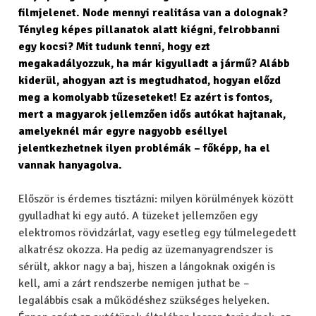
filmjelenet. Node mennyi realitása van a dolognak?
Tényleg képes pillanatok alatt kiégni, felrobbanni
egy kocsi? Mit tudunk tenni, hogy ezt
megakadályozzuk, ha már kigyulladt a jármű? Alább
kiderül, ahogyan azt is megtudhatod, hogyan előzd
meg a komolyabb tűzeseteket! Ez azért is fontos,
mert a magyarok jellemzően idős autókat hajtanak,
amelyeknél már egyre nagyobb eséllyel
jelentkezhetnek ilyen problémák – főképp, ha el
vannak hanyagolva.
Először is érdemes tisztázni: milyen körülmények között
gyulladhat ki egy autó. A tüzeket jellemzően egy
elektromos rövidzárlat, vagy esetleg egy túlmelegedett
alkatrész okozza. Ha pedig az üzemanyagrendszer is
sérült, akkor nagy a baj, hiszen a lángoknak oxigén is
kell, ami a zárt rendszerbe nemigen juthat be –
legalábbis csak a működéshez szükséges helyeken.