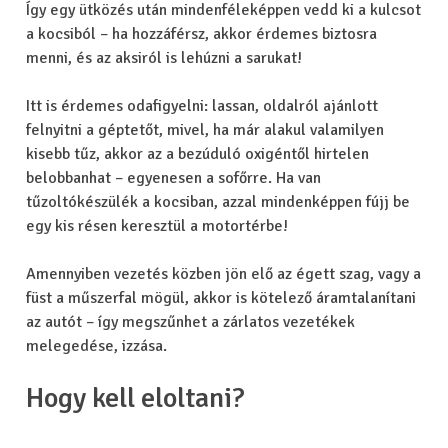
Így egy ütközés után mindenféleképpen vedd ki a kulcsot
a kocsiból – ha hozzáférsz, akkor érdemes biztosra
menni, és az aksiról is lehúzni a sarukat!
Itt is érdemes odafigyelni: lassan, oldalról ajánlott
felnyitni a géptetőt, mivel, ha már alakul valamilyen
kisebb tűz, akkor az a bezúduló oxigéntől hirtelen
belobbanhat – egyenesen a sofőrre. Ha van
tűzoltókészülék a kocsiban, azzal mindenképpen fújj be
egy kis résen keresztül a motortérbe!
Amennyiben vezetés közben jön elő az égett szag, vagy a
füst a műszerfal mögül, akkor is kötelező áramtalanítani
az autót – így megszűnhet a zárlatos vezetékek
melegedése, izzása.
Hogy kell eloltani?