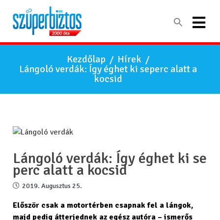
Kezdőlap
/
Hírek
/
Lángoló verdák: Így éghet ki seperc alatt a
kocsid
Lángoló verdák: Így éghet ki se
perc alatt a kocsid
2019. Augusztus 25.
Először csak a motortérben csapnak fel a lángok,
majd pedig átterjednek az egész autóra – ismerős