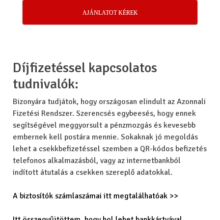
AJÁNLATOT KÉREK
Díjfizetéssel kapcsolatos
tudnivalók:
Bizonyára tudjátok, hogy országosan elindult az Azonnali
Fizetési Rendszer. Szerencsés egybeesés, hogy ennek
segítségével meggyorsult a pénzmozgás és kevesebb
embernek kell postára mennie. Sokaknak jó megoldás
lehet a csekkbefizetéssel szemben a QR-kódos befizetés
telefonos alkalmazásból, vagy az internetbankból
indított átutalás a csekken szereplő adatokkal.
A biztosítók számlaszámai itt megtalálhatóak >>
Itt összegyűjtöttem, hogy hol lehet bankkártyával