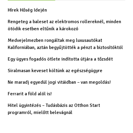
Hírek Hőség Idején
Rengeteg a baleset az elektromos rollereknél, minden
ötödik esetben eltűnik a károkozó
Medvejelmezben rongáltak meg luxusautókat
Kaliforniában, aztán begyűjtötték a pénzt a biztosítóktól
Egy ügyes fogadós ötlete indította útjára a tőzsdét
Siralmasan keveset költünk az egészségügyre
Ne maradj egyedül jogi vitáidban – van megoldás!
Ferrarit a föld alól is!
Hitel ügyintézés – Tudásbázis az Otthon Start
programról, mielőtt belevágnál