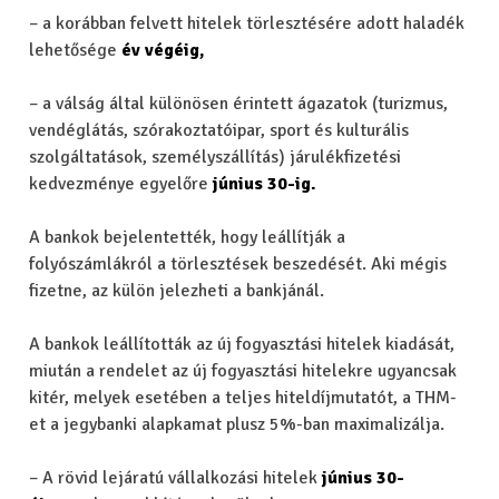
– a korábban felvett hitelek törlesztésére adott haladék
lehetősége
év végéig,
– a válság által különösen érintett ágazatok (turizmus,
vendéglátás, szórakoztatóipar, sport és kulturális
szolgáltatások, személyszállítás) járulékfizetési
kedvezménye egyelőre
június 30-ig.
A bankok bejelentették, hogy leállítják a
folyószámlákról a törlesztések beszedését. Aki mégis
fizetne, az külön jelezheti a bankjánál.
A bankok leállították az új fogyasztási hitelek kiadását,
miután a rendelet az új fogyasztási hitelekre ugyancsak
kitér, melyek esetében a teljes hiteldíjmutatót, a THM-
et a jegybanki alapkamat plusz 5%-ban maximalizálja.
– A rövid lejáratú vállalkozási hitelek
június 30-