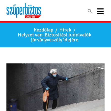
Kezdőlap
/
Hírek
/
Helyzet van: Biztosítási tudnivalók
járványveszély idejére