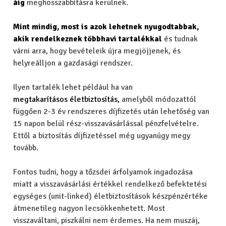
áig
meghosszabbításra kerülnek.
Mint mindig, most is azok lehetnek nyugodtabbak,
akik rendelkeznek többhavi tartalékkal
és tudnak
várni arra, hogy bevételeik újra megjöjjenek, és
helyreálljon a gazdasági rendszer.
Ilyen tartalék lehet például ha van
megtakarításos életbiztosítás,
amelyből módozattól
függően 2-3 év rendszeres díjfizetés után lehetőség van
15 napon belül rész-visszavásárlással pénzfelvételre.
Ettől a biztosítás díjfizetéssel még ugyanúgy megy
tovább.
Fontos tudni, hogy a tőzsdei árfolyamok ingadozása
miatt a visszavásárlási értékkel rendelkező befektetési
egységes (unit-linked) életbiztosítások készpénzértéke
átmenetileg nagyon lecsökkenhetett. Most
visszaváltani, piszkálni nem érdemes. Ha nem muszáj,