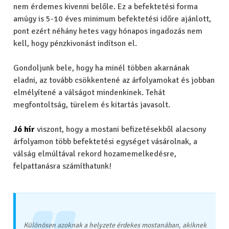
nem érdemes kivenni belőle. Ez a befektetési forma
amúgy is 5-10 éves minimum befektetési időre ajánlott,
pont ezért néhány hetes vagy hónapos ingadozás nem
kell, hogy pénzkivonást indítson el.
Gondoljunk bele, hogy ha minél többen akarnának
eladni, az tovább csökkentené az árfolyamokat és jobban
elmélyítené a válságot mindenkinek. Tehát
megfontoltság, türelem és kitartás javasolt.
Jó hír
viszont, hogy a mostani befizetésekből alacsony
árfolyamon több befektetési egységet vásárolnak, a
válság elmúltával rekord hozamemelkedésre,
felpattanásra számíthatunk!
Különösen azoknak a helyzete érdekes mostanában, akiknek