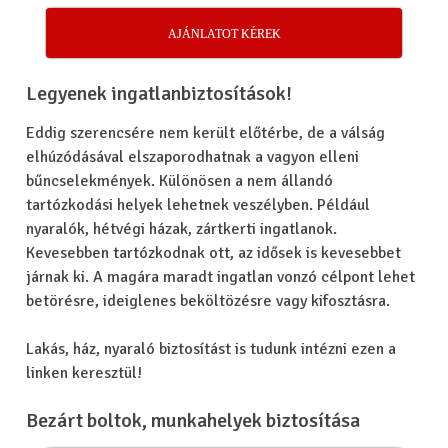
AJÁNLATOT KÉREK
Legyenek
ingatlanbiztosítások!
Eddig szerencsére nem került előtérbe, de a válság
elhúzódásával elszaporodhatnak a vagyon elleni
bűncselekmények. Különösen a nem állandó
tartózkodási helyek lehetnek veszélyben. Például
nyaralók, hétvégi házak, zártkerti ingatlanok.
Kevesebben tartózkodnak ott, az idősek is kevesebbet
járnak ki. A magára maradt ingatlan vonzó célpont lehet
betörésre, ideiglenes beköltözésre vagy kifosztásra.
Lakás, ház, nyaraló biztosítást is tudunk intézni ezen a
linken keresztül!
Bezárt boltok, munkahelyek biztosítása