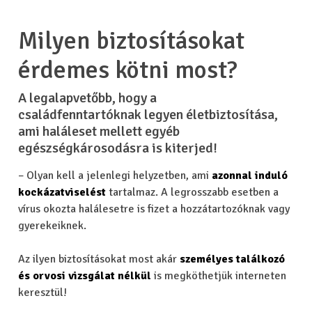
Milyen biztosításokat
érdemes kötni most?
A legalapvetőbb, hogy a
családfenntartóknak legyen életbiztosítása,
ami haláleset mellett egyéb
egészségkárosodásra is kiterjed!
– Olyan kell a jelenlegi helyzetben, ami
azonnal induló
kockázatviselést
tartalmaz. A legrosszabb esetben a
vírus okozta halálesetre is fizet a hozzátartozóknak vagy
gyerekeiknek.
Az ilyen biztosításokat most akár
személyes találkozó
és orvosi vizsgálat nélkül
is megköthetjük interneten
keresztül!