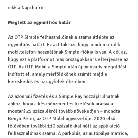
cikk a Napi.hu-ról.
Meglett az egymilliós határ
Az OTP Simple felhasználóinak a száma átlépte az
egymilliós határt. Ez azt tükrözi, hogy minden ötödik
mobiltelefon-használónak Simple-fiókja is van. A cél az,
hogy ezt a platformot más országokban is elterjessze az
OTP. Az OTP Mobil a Simple után új innovatív megoldást
indított el, amely mérföldkőnek számít majd a
kereskedők és az ügyfelek életében.
Az azonnali fizetés és a Simple Pay hozzájárulhatnak
ahhoz, hogy a készpénzmentes fizetések aránya a
mostani 25 százalékról tovább növekedjen – mondta
Benyó Péter, az OTP Mobil ügyvezetője. 2020 első
félévében további 113 százalékkal nőtt az applikáció
felhasználóinak száma. A parkolás, az autópálya matrica,