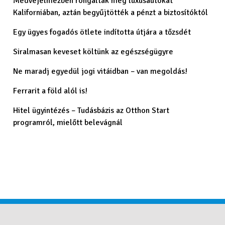
Medvejelmezben rongáltak meg luxusautókat
Kaliforniában, aztán begyűjtötték a pénzt a biztosítóktól
Egy ügyes fogadós ötlete indította útjára a tőzsdét
Siralmasan keveset költünk az egészségügyre
Ne maradj egyedül jogi vitáidban – van megoldás!
Ferrarit a föld alól is!
Hitel ügyintézés – Tudásbázis az Otthon Start
programról, mielőtt belevágnál