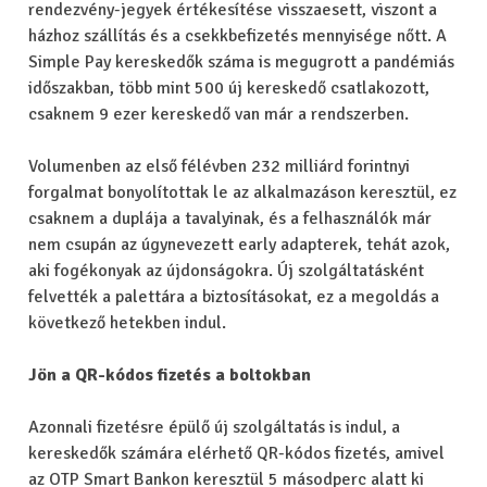
rendezvény-jegyek értékesítése visszaesett, viszont a
házhoz szállítás és a csekkbefizetés mennyisége nőtt. A
Simple Pay kereskedők száma is megugrott a pandémiás
időszakban, több mint 500 új kereskedő csatlakozott,
csaknem 9 ezer kereskedő van már a rendszerben.
Volumenben az első félévben 232 milliárd forintnyi
forgalmat bonyolítottak le az alkalmazáson keresztül, ez
csaknem a duplája a tavalyinak, és a felhasználók már
nem csupán az úgynevezett early adapterek, tehát azok,
aki fogékonyak az újdonságokra. Új szolgáltatásként
felvették a palettára a biztosításokat, ez a megoldás a
következő hetekben indul.
Jön a QR-kódos fizetés a boltokban
Azonnali fizetésre épülő új szolgáltatás is indul, a
kereskedők számára elérhető QR-kódos fizetés, amivel
az OTP Smart Bankon keresztül 5 másodperc alatt ki