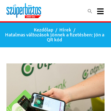
Kezdőlap
/
Hírek
/
Hatalmas változások jönnek a fizetésben: jön a
QR kód