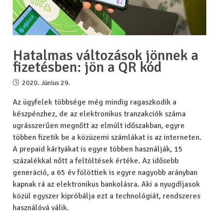
Hatalmas változások jönnek a
fizetésben: jön a QR kód
2020. Június 29.
Az ügyfelek többsége még mindig ragaszkodik a
készpénzhez, de az elektronikus tranzakciók száma
ugrásszerűen megnőtt az elmúlt időszakban, egyre
többen fizetik be a közüzemi számlákat is az interneten.
A prepaid kártyákat is egyre többen használják, 15
százalékkal nőtt a feltöltések értéke. Az idősebb
generáció, a 65 év fölöttiek is egyre nagyobb arányban
kapnak rá az elektronikus bankolásra. Aki a nyugdíjasok
közül egyszer kipróbálja ezt a technológiát, rendszeres
használóvá válik.