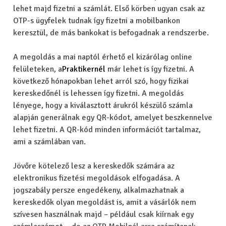
lehet majd fizetni a számlát. Első körben ugyan csak az
OTP-s ügyfelek tudnak így fizetni a mobilbankon
keresztül, de más bankokat is befogadnak a rendszerbe.
A megoldás a mai naptól érhető el kizárólag online
felületeken, a
Praktikernél
már lehet is így fizetni. A
következő hónapokban lehet arról szó, hogy fizikai
kereskedőnél is lehessen így fizetni. A megoldás
lényege, hogy a kiválasztott árukról készülő számla
alapján generálnak egy QR-kódot, amelyet beszkennelve
lehet fizetni. A QR-kód minden információt tartalmaz,
ami a számlában van.
Jövőre kötelező lesz a kereskedők számára az
elektronikus fizetési megoldások elfogadása. A
jogszabály persze engedékeny, alkalmazhatnak a
kereskedők olyan megoldást is, amit a vásárlók nem
szívesen használnak majd – például csak kiírnak egy