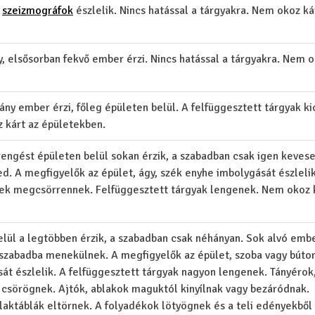
a
szeizmográfok
észlelik. Nincs hatással a tárgyakra. Nem okoz ká
, elsősorban fekvő ember érzi. Nincs hatással a tárgyakra. Nem 
ny ember érzi, főleg épületen belül. A felfüggesztett tárgyak ki
 kárt az épületekben.
engést épületen belül sokan érzik, a szabadban csak igen kevese
. A megfigyelők az épület, ágy, szék enyhe imbolygását észlelik
yek megcsörrennek. Felfüggesztett tárgyak lengenek. Nem okoz 
elül a legtöbben érzik, a szabadban csak néhányan. Sok alvó emb
 szabadba menekülnek. A megfigyelők az épület, szoba vagy bútor
át észlelik. A felfüggesztett tárgyak nagyon lengenek. Tányérok
 csörögnek. Ajtók, ablakok maguktól kinyílnak vagy bezáródnak.
laktáblák eltörnek. A folyadékok lötyögnek és a teli edényekből