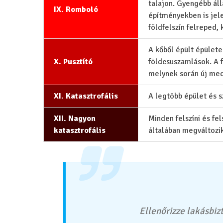
talajon. Gyengébb ál
IX. Romboló
építményekben is jel
földfelszín felreped,
A kőből épült épülete
X. Pusztító
földcsuszamlások. A f
melynek során új med
XI. Katasztrofális
A legtöbb épület és 
XII. Nagyon
Minden felszíni és fe
katasztrofális
általában megváltozik
Ellenőrizze lakásbizt