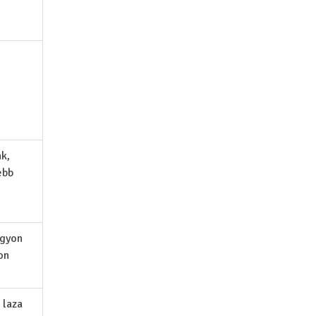
k,
ebb
agyon
on
 laza