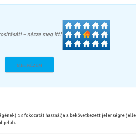
osítását! – nézze meg itt!
MEGNÉZEM
égének) 12 fokozatát használja a bekövetkezett jelenségre jell
 jelöli.