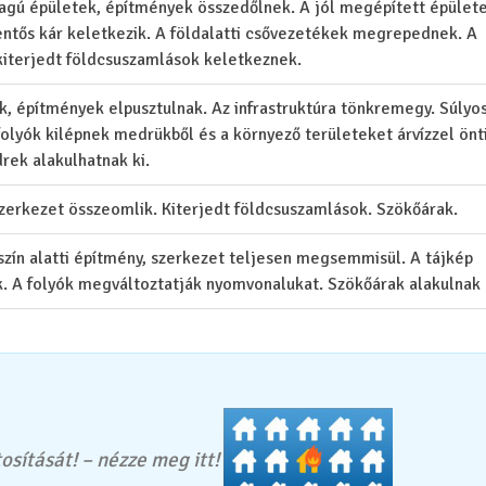
lagú épületek, építmények összedőlnek. A jól megépített épület
entős kár keletkezik. A földalatti csővezetékek megrepednek. A
 kiterjedt földcsuszamlások keletkeznek.
k, építmények elpusztulnak. Az infrastruktúra tönkremegy. Súlyo
olyók kilépnek medrükből és a környező területeket árvízzel önti
rek alakulhatnak ki.
szerkezet összeomlik. Kiterjedt földcsuszamlások. Szökőárak.
lszín alatti építmény, szerkezet teljesen megsemmisül. A tájkép
. A folyók megváltoztatják nyomvonalukat. Szökőárak alakulnak 
osítását! – nézze meg itt!