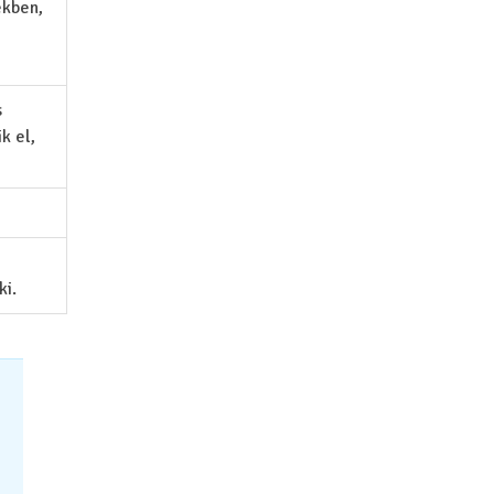
ekben,
s
k el,
ki.