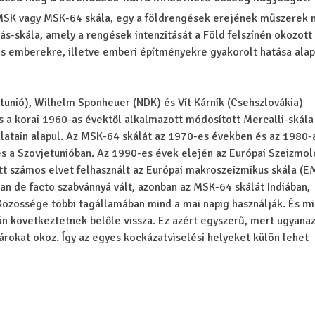
SK vagy MSK-64 skála, egy a földrengések erejének műszerek n
s-skála, amely a rengések intenzitását a Föld felszínén okozott
s emberekre, illetve emberi építményekre gyakorolt hatása alap
unió), Wilhelm Sponheuer (NDK) és Vít Kárník (Csehszlovákia)
 a korai 1960-as évektől alkalmazott módosított Mercalli-skála
atain alapul. Az MSK-64 skálát az 1970-es években és az 1980-
s a Szovjetunióban. Az 1990-es évek elején az Európai Szeizmol
 számos elvet felhasznált az Európai makroszeizmikus skála (E
an de facto szabvánnyá vált, azonban az MSK-64 skálát Indiában,
özössége többi tagállamában mind a mai napig használják. És min
án következtetnek belőle vissza. Ez azért egyszerű, mert ugyanaz
okat okoz. Így az egyes kockázatviselési helyeket külön lehet