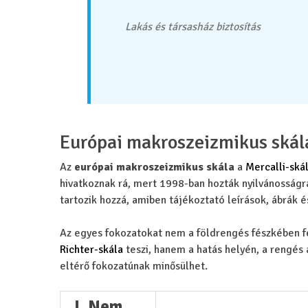
Lakás és társasház biztosítás
Európai makroszeizmikus skál
Az
európai makroszeizmikus skála
a
Mercalli-ská
hivatkoznak rá, mert 1998-ban hozták nyilvánosságr
tartozik hozzá, amiben tájékoztató leírások, ábrák 
Az egyes fokozatokat nem a földrengés fészkében fe
Richter-skála
teszi, hanem a hatás helyén, a rengés 
eltérő fokozatúnak minősülhet.
I. Nem