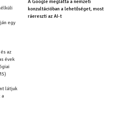
A Google meglátta a nemzeti
élküli
konzultációban a lehetőséget, most
ráereszti az AI-t
ján egy
 és az
as évek
ógiai
MS)
t látjuk
 a