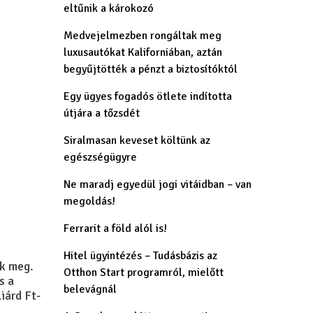
eltűnik a károkozó
Medvejelmezben rongáltak meg
luxusautókat Kaliforniában, aztán
begyűjtötték a pénzt a biztosítóktól
Egy ügyes fogadós ötlete indította
útjára a tőzsdét
Siralmasan keveset költünk az
egészségügyre
Ne maradj egyedül jogi vitáidban – van
megoldás!
Ferrarit a föld alól is!
Hitel ügyintézés – Tudásbázis az
ik meg.
Otthon Start programról, mielőtt
s a
belevágnál
iárd Ft-