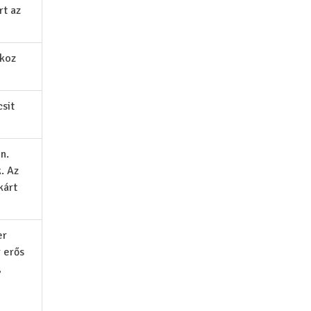
rt az
okoz
csit
n.
. Az
kárt
er
 erős
,