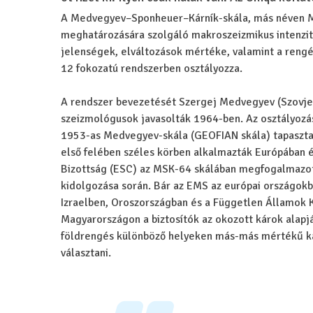
A Medvegyev–Sponheuer–Kárník-skála, más néven M
meghatározására szolgáló makroszeizmikus intenzitá
jelenségek, elváltozások mértéke, valamint a rengé
12 fokozatú rendszerben osztályozza.
A rendszer bevezetését Szergej Medvegyev (Szovjet
szeizmológusok javasolták 1964-ben. Az osztályozás
1953-as Medvegyev-skála (GEOFIAN skála) tapasztal
első felében széles körben alkalmazták Európában é
Bizottság (ESC) az MSK-64 skálában megfogalmazott
kidolgozása során. Bár az EMS az európai országokb
Izraelben, Oroszországban és a Független Államok K
Magyarországon a biztosítók az okozott károk alapj
földrengés különböző helyeken más-más mértékű kár
választani.