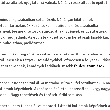
elül az állatok nyugtalanná válnak. Néhány rossz állapotú épület
 mindenki, szabadban sokan érzik. Néhányan kibillennek
etben tartózkodók közül sokan megijednek, és a szabadba
árgyak leesnek, bútorok elmozdulnak. Edények és üvegtárgyak
tok megijednek. Az épületek közül sokban keletkezik kisebb kár,
n, vakolatban, padlózatban.
rémül, és megpróbál a szabadba menekülni. Bútorok elmozdulna
ról leesnek a tárgyak. Az edényekből kifröccsen a folyadék. Idős
kat szenvednek, kémények ledőlnek. Kisebb
földcsuszamlások
dban is nehezen tud állva maradni. Bútorok felborulhatnak. A n
 hullámok képződnek. Az idősebb épületek összedőlnek, vagy nagy
ednek. Nagy repedések és törések. Sziklaomlások.
emberek nem tudnak állva maradni. Látható hullámok képződnek a