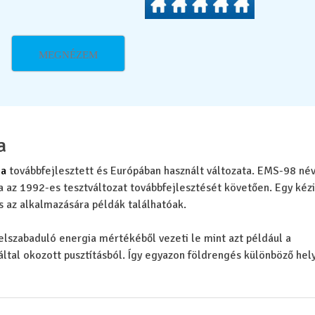
MEGNÉZEM
a
la
továbbfejlesztett és Európában használt változata. EMS-98 név
a az 1992-es tesztváltozat továbbfejlesztését követően. Egy kéz
és az alkalmazására példák találhatóak.
lszabaduló energia mértékéből vezeti le mint azt például a
által okozott pusztításból. Így egyazon földrengés különböző he