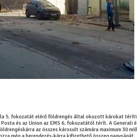
a 5. fokozatát elérő földrengés által okozott károkat térít
Posta és az Union az EMS 6. fokozatától térít. A Generali é
földrengéskárra az összes károsult számára maximum 30 mill
átozza még a berendezés-kárra kifizethető összeg nagyságát.