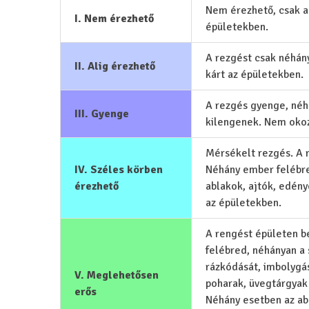
Nem érezhető, csak 
I. Nem érezhető
épületekben.
A rezgést csak néhány
II. Alig érezhető
kárt az épületekben.
A rezgés gyenge, néhá
III. Gyenge
kilengenek. Nem okoz
Mérsékelt rezgés. A r
IV. Széles körben
Néhány ember felébred
érezhető
ablakok, ajtók, edén
az épületekben.
A rengést épületen b
felébred, néhányan a
rázkódását, imbolygás
V. Meglehetősen
poharak, üvegtárgyak
erős
Néhány esetben az ab