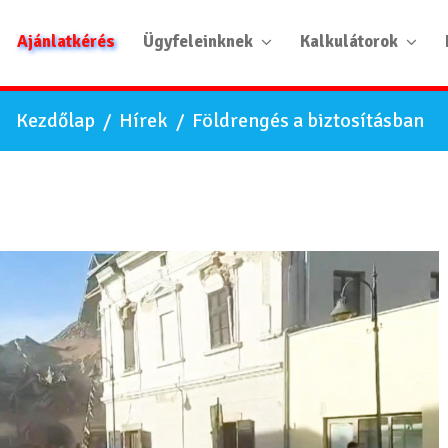
Ajánlatkérés
Ügyfeleinknek
Kalkulátorok
Kezdőlap
/
Hírek
/
Földrengés a biztosításban