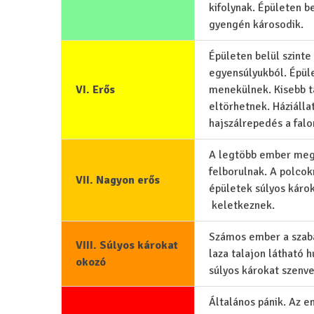
kifolynak. Épületen b
gyengén károsodik.
Épületen belül szinte
egyensúlyukból. Épül
VI. Erős
menekülnek. Kisebb t
eltörhetnek. Háziálla
hajszálrepedés a falo
A legtöbb ember meg
felborulnak. A polcok
VII. Nagyon erős
épületek súlyos káro
keletkeznek.
Számos ember a szaba
VIII. Súlyos károkat
laza talajon látható
okozó
súlyos károkat szenv
Általános pánik. Az 