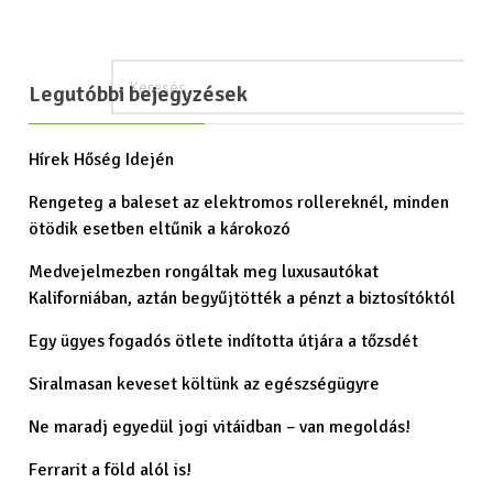
Legutóbbi bejegyzések
Hírek Hőség Idején
Rengeteg a baleset az elektromos rollereknél, minden
ötödik esetben eltűnik a károkozó
Medvejelmezben rongáltak meg luxusautókat
Kaliforniában, aztán begyűjtötték a pénzt a biztosítóktól
Egy ügyes fogadós ötlete indította útjára a tőzsdét
Siralmasan keveset költünk az egészségügyre
Ne maradj egyedül jogi vitáidban – van megoldás!
Ferrarit a föld alól is!