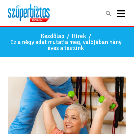
Kezdőlap
/
Hírek
/
Ez a négy adat mutatja meg, valójában hány
éves a testünk