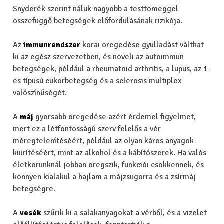
Snyderék szerint náluk nagyobb a testtömeggel
összefüggő betegségek előfordulásának rizikója.
Az
immunrendszer
korai öregedése gyulladást válthat
ki az egész szervezetben, és növeli az autoimmun
betegségek, például a rheumatoid arthritis, a lupus, az 1-
es típusú cukorbetegség és a sclerosis multiplex
valószínűségét.
A
máj
gyorsabb öregedése azért érdemel figyelmet,
mert ez a létfontosságú szerv felelős a vér
méregtelenítéséért, például az olyan káros anyagok
kiürítéséért, mint az alkohol és a kábítószerek. Ha valós
életkorunknál jobban öregszik, funkciói csökkennek, és
könnyen kialakul a hajlam a májzsugorra és a zsírmáj
betegségre.
A
vesék
szűrik ki a salakanyagokat a vérből, és a vizelet