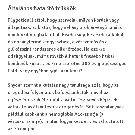
Általános fiatalító trükkök
Függetlenül attól, hogy szerveink milyen korúak vagy
állapotúak, az biztos, hogy néhány örök érvényű tanács
mindenkit megfiatalíthat. Kisebb súly, kevesebb alkohol
és dohánytermék fogyasztása, a vérnyomás és a
glükózszint rendszeres ellenőrzése. Ha ezekre
odafigyelünk, máris tovább élhetünk frissebb fizikai
kondíciók között, és ki ne szeretne 300 évig egészséges
Föld- vagy egyébbolygó-lakó lenni?
Snyder szerint a kutatás nagy tanulsága az is, hogy az
öregedési folyamatok befolyásolhatók, mivel az
egészségesebb életmódra váltó résztvevők képesek
voltak lelassítani testük öregedését. Sok tesztalanynak
például csökkent a hemoglobin A1c-szintje (a
vércukorszintje), miután fogyni kezdett, és változtatott
az étrendjén.