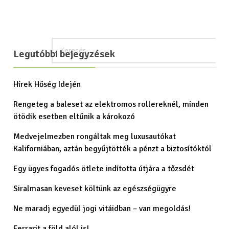
Legutóbbi bejegyzések
Hírek Hőség Idején
Rengeteg a baleset az elektromos rollereknél, minden
ötödik esetben eltűnik a károkozó
Medvejelmezben rongáltak meg luxusautókat
Kaliforniában, aztán begyűjtötték a pénzt a biztosítóktól
Egy ügyes fogadós ötlete indította útjára a tőzsdét
Siralmasan keveset költünk az egészségügyre
Ne maradj egyedül jogi vitáidban – van megoldás!
Ferrarit a föld alól is!