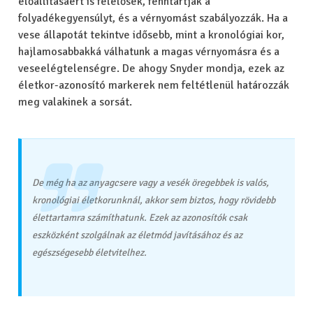
előállításáért is felelősek, fenntartják a
folyadékegyensúlyt, és a vérnyomást szabályozzák. Ha a
vese állapotát tekintve idősebb, mint a kronológiai kor,
hajlamosabbakká válhatunk a magas vérnyomásra és a
veseelégtelenségre. De ahogy Snyder mondja, ezek az
életkor-azonosító markerek nem feltétlenül határozzák
meg valakinek a sorsát.
De még ha az anyagcsere vagy a vesék öregebbek is valós,
kronológiai életkorunknál, akkor sem biztos, hogy rövidebb
élettartamra számíthatunk. Ezek az azonosítók csak
eszközként szolgálnak az életmód javításához és az
egészségesebb életvitelhez.