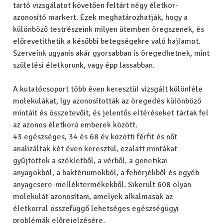
tartó vizsgálatot követően feltárt négy életkor-
azonosító markert. Ezek meghatározhatják, hogy a
különböző testrészeink milyen ütemben öregszenek, és
előrevetíthetik a későbbi betegségekre való hajlamot.
Szerveink ugyanis akár gyorsabban is öregedhetnek, mint
születési életkorunk, vagy épp lassabban.
A kutatócsoport több éven keresztül vizsgált különféle
molekulákat, így azonosították az öregedés különböző
mintáit és összetevőit, és jelentős eltéréseket tártak fel
az azonos életkorú emberek között.
43 egészséges, 34 és 68 év közötti férfit és nőt
analizáltak két éven keresztül, ezalatt mintákat
gyűjtöttek a székletből, a vérből, a genetikai
anyagokból, a baktériumokból, a fehérjékből és egyéb
anyagcsere-melléktermékekből. Sikerült 608 olyan
molekulát azonosítani, amelyek alkalmasak az
életkorral összefüggő lehetséges egészségügyi
problémák előrejelzésére.