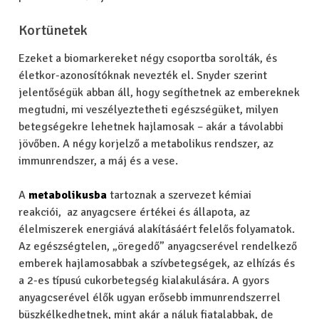
Kortünetek
Ezeket a biomarkereket négy csoportba sorolták, és
életkor-azonosítóknak nevezték el. Snyder szerint
jelentőségük abban áll, hogy segíthetnek az embereknek
megtudni, mi veszélyeztetheti egészségüket, milyen
betegségekre lehetnek hajlamosak – akár a távolabbi
jövőben. A négy korjelző a metabolikus rendszer, az
immunrendszer, a máj és a vese.
A
metabolikusba
tartoznak a szervezet kémiai
reakciói, az anyagcsere értékei és állapota, az
élelmiszerek energiává alakításáért felelős folyamatok.
Az egészségtelen, „öregedő” anyagcserével rendelkező
emberek hajlamosabbak a szívbetegségek, az elhízás és
a 2-es típusú cukorbetegség kialakulására. A gyors
anyagcserével élők ugyan erősebb immunrendszerrel
büszkélkedhetnek, mint akár a náluk fiatalabbak, de