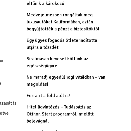
eltűnik a károkozó
Medvejelmezben rongáltak meg
luxusautókat Kaliforniában, aztán
begyűjtötték a pénzt a biztosítóktól
Egy ügyes fogadós ötlete indította
útjára a tőzsdét
Siralmasan keveset költünk az
ny
egészségügyre
Ne maradj egyedül jogi vitáidban – van
e
megoldás!
Ferrarit a föld alól is!
zását is
Hitel ügyintézés – Tudásbázis az
letve
Otthon Start programról, mielőtt
belevágnál