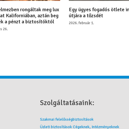
lmezben rongáltak meg lux
Egy ügyes fogadós ötlete i
at Kaliforniában, aztán beg
útjára a tőzsdét
k a pénzt a biztosítóktól
2026. február 1.
is 26.
Szolgáltatásaink:
Szakmai felelősségbiztosítások
Üzleti biztosítások Cégeknek, Intézményeknek