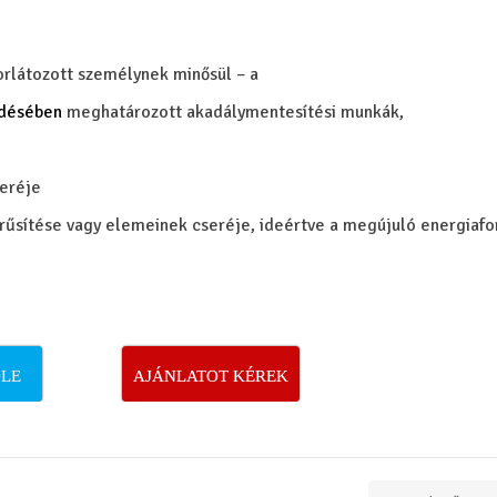
rlátozott személynek minősül – a
zdésében
meghatározott akadálymentesítési munkák,
seréje
zerűsítése vagy elemeinek cseréje, ideértve a megújuló energiafo
LE
AJÁNLATOT KÉREK