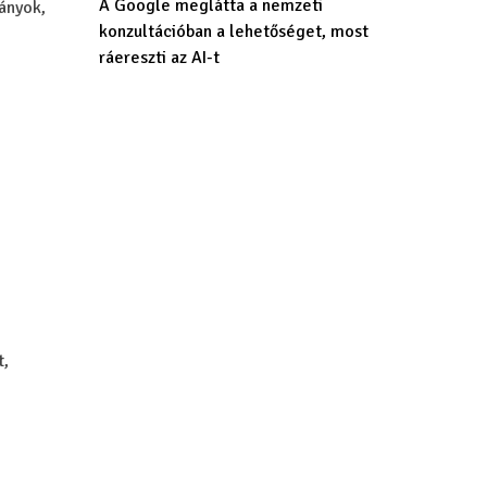
A Google meglátta a nemzeti
kányok,
konzultációban a lehetőséget, most
ráereszti az AI-t
t,