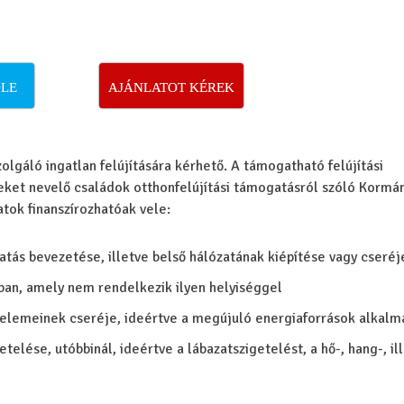
LE
AJÁNLATOT KÉREK
olgáló ingatlan felújítására kérhető. A támogatható felújítási
eket nevelő családok otthonfelújítási támogatásról szóló Kormá
atok finanszírozhatóak vele:
atás bevezetése, illetve belső hálózatának kiépítése vagy cseréj
sban, amely nem rendelkezik ilyen helyiséggel
y elemeinek cseréje, ideértve a megújuló energiaforrások alkalma
etelése, utóbbinál, ideértve a lábazatszigetelést, a hő-, hang-, il