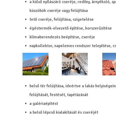
a külső nyílászáró cseréje, redőny, árnyékoló, sp
küszöbök cseréje vagy felújítása
tető cseréje, felújítása, szigetelése
égéstermék-elvezető építése, korszerűsítése
klímaberendezés beépítése, cseréje
napkollektor, napelemes rendszer telepítése, c
belső tér felújítása, ideértve a lakás helyiségei
felújítását, festését, tapétázását
a galériaépítést
a belső lépcső kialakítását és cseréjét