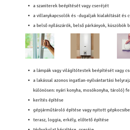
a szaniterek beépítését vagy cseréjét
a villanykapcsolók és -dugaljak kialakítását és 
a belső nyílászárók, belső párkányok, küszöbök b
a lámpák vagy világítótestek beépítését vagy cs
a lakással azonos ingatlan-nyilvántartási helyra
különösen: nyári konyha, mosókonyha, tároló) fe
kerítés építése
gépjárműtároló építése vagy nyitott gépkocsibeá
terasz, loggia, erkély, előtető építése
térburkolat készítése, cseréje