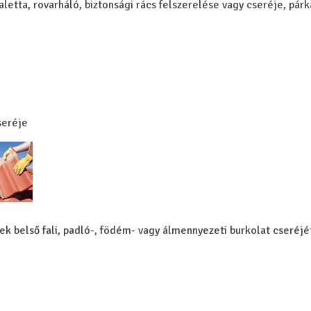
aletta, rovarháló, biztonsági rács felszerelése vagy cseréje, pár
seréje
nek belső fali, padló-, födém- vagy álmennyezeti burkolat cseréjé