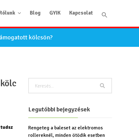
Rólunk
Blog
GYIK
Kapcsolat
 támogatott kölcsön?
 kölc
Legutóbbi bejegyzések
 tudsz
Rengeteg a baleset az elektromos
rollereknél, minden ötödik esetben