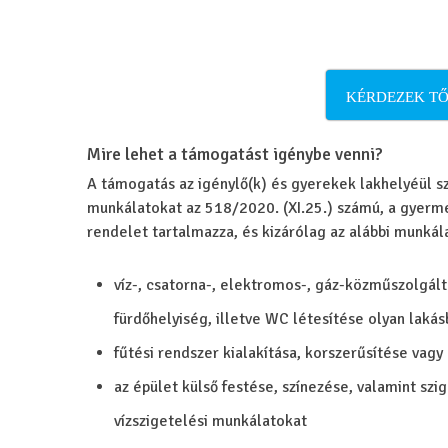
KÉRDEZEK TŐ
Mire lehet a támogatást igénybe venni?
A támogatás az igénylő(k) és gyerekek lakhelyéül sz
munkálatokat az 518/2020. (XI.25.) számú, a gyerm
rendelet tartalmazza, és kizárólag az alábbi munkál
víz-, csatorna-, elektromos-, gáz-közműszolgált
fürdőhelyiség, illetve WC létesítése olyan laká
fűtési rendszer kialakítása, korszerűsítése vag
az épület külső festése, színezése, valamint szig
vízszigetelési munkálatokat