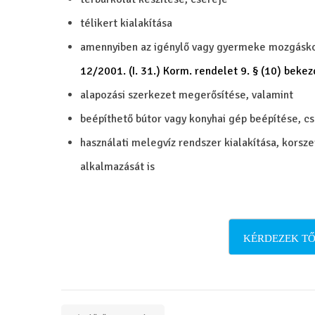
télikert kialakítása
amennyiben az igénylő vagy gyermeke mozgásko
12/2001. (I. 31.) Korm. rendelet 9. § (10) beke
alapozási szerkezet megerősítése, valamint
beépíthető bútor vagy konyhai gép beépítése, c
használati melegvíz rendszer kialakítása, kors
alkalmazását is
KÉRDEZEK TŐ