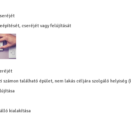
cseréjét
eépítését, cseréjét vagy felújítását
eréjét
jzi számon található épület, nem lakás céljára szolgáló helyiség (
lújítása
lló kialakítása