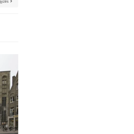
gyzés