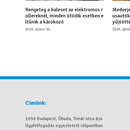
Rengeteg a baleset az elektromos r
Medveje
ollereknél, minden ötödik esetben e
usautók
ltűnik a károkozó
yűjtötté
2026. június 10.
2026. ápril
Címünk:
1036 Budapest, Óbuda, Tímár utca 8/a
Ügyfélfogadás egyeztetett időpontban