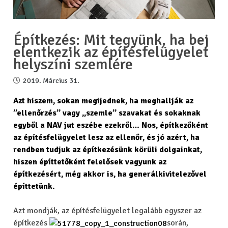
Építkezés: Mit tegyünk, ha bej
elentkezik az építésfelügyelet
helyszíni szemlére
2019. Március 31.
Azt hiszem, sokan megijednek, ha meghallják az
”ellenőrzés” vagy „szemle” szavakat és sokaknak
egyből a NAV jut eszébe ezekről… Nos, építkezőként
az építésfelügyelet lesz az ellenőr, és jó azért, ha
rendben tudjuk az építkezésünk körüli dolgainkat,
hiszen építtetőként felelősek vagyunk az
építkezésért, még akkor is, ha generálkivitelezővel
építtetünk.
Azt mondják, az építésfelügyelet legalább egyszer az
építkezés
során,