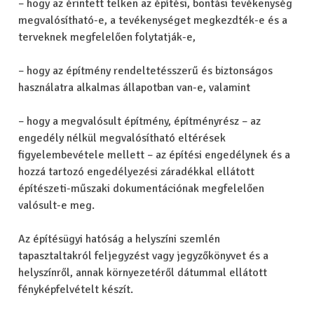
– hogy az érintett telken az építési, bontási tevékenység
megvalósítható-e, a tevékenységet megkezdték-e és a
terveknek megfelelően folytatják-e,
– hogy az építmény rendeltetésszerű és biztonságos
használatra alkalmas állapotban van-e, valamint
– hogy a megvalósult építmény, építményrész – az
engedély nélkül megvalósítható eltérések
figyelembevétele mellett – az építési engedélynek és a
hozzá tartozó engedélyezési záradékkal ellátott
építészeti-műszaki dokumentációnak megfelelően
valósult-e meg.
Az építésügyi hatóság a helyszíni szemlén
tapasztaltakról feljegyzést vagy jegyzőkönyvet és a
helyszínről, annak környezetéről dátummal ellátott
fényképfelvételt készít.