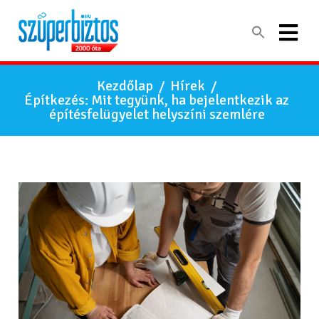
Kezdőlap
/
Hírek
/
Építkezés: Mit tegyünk, ha bejelentkezik az
építésfelügyelet helyszíni szemlére