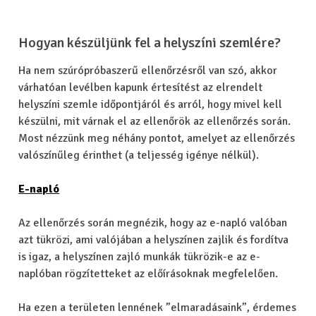
Hogyan készüljünk fel a helyszíni szemlére?
Ha nem szúrópróbaszerű ellenőrzésről van szó, akkor
várhatóan levélben kapunk értesítést az elrendelt
helyszíni szemle időpontjáról és arról, hogy mivel kell
készülni, mit várnak el az ellenőrök az ellenőrzés során.
Most nézzünk meg néhány pontot, amelyet az ellenőrzés
valószínűleg érinthet (a teljesség igénye nélkül).
E-napló
Az ellenőrzés során megnézik, hogy az e-napló valóban
azt tükrözi, ami valójában a helyszínen zajlik és fordítva
is igaz, a helyszínen zajló munkák tükrözik-e az e-
naplóban rögzítetteket az előírásoknak megfelelően.
Ha ezen a területen lennének ”elmaradásaink”, érdemes