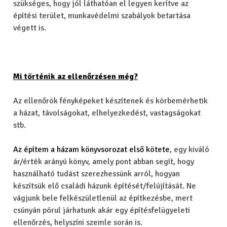
szükséges, hogy jól láthatóan el legyen kerítve az
építési terület, munkavédelmi szabályok betartása
végett is.
Mi történik az ellenőrzésen még?
Az ellenőrök fényképeket készítenek és körbemérhetik
a házat, távolságokat, elhelyezkedést, vastagságokat
stb.
Az építem a házam könyvsorozat első kötete
, egy kiváló
ár/érték arányú könyv, amely pont abban segít, hogy
használható tudást szerezhessünk arról, hogyan
készítsük elő családi házunk építését/felújítását. Ne
vágjunk bele felkészületlenül az építkezésbe, mert
csúnyán pórul járhatunk akár egy építésfelügyeleti
ellenőrzés, helyszíni szemle során is.