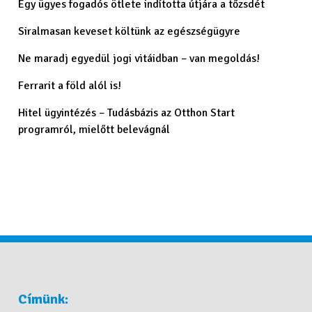
Egy ügyes fogadós ötlete indította útjára a tőzsdét
Siralmasan keveset költünk az egészségügyre
Ne maradj egyedül jogi vitáidban – van megoldás!
Ferrarit a föld alól is!
Hitel ügyintézés – Tudásbázis az Otthon Start
programról, mielőtt belevágnál
Címünk: