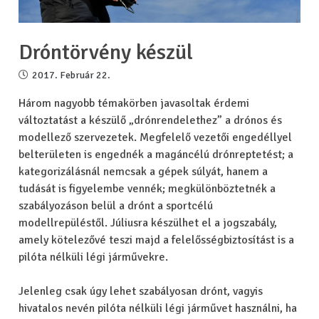
Dróntörvény készül
2017. Február 22.
Három nagyobb témakörben javasoltak érdemi
változtatást a készülő „drónrendelethez” a drónos és
modellező szervezetek. Megfelelő vezetői engedéllyel
belterületen is engednék a magáncélú drónreptetést; a
kategorizálásnál nemcsak a gépek súlyát, hanem a
tudását is figyelembe vennék; megkülönböztetnék a
szabályozáson belül a drónt a sportcélú
modellrepüléstől. Júliusra készülhet el a jogszabály,
amely kötelezővé teszi majd a felelősségbiztosítást is a
pilóta nélküli légi járművekre.
Jelenleg csak úgy lehet szabályosan drónt, vagyis
hivatalos nevén pilóta nélküli légi járművet használni, ha