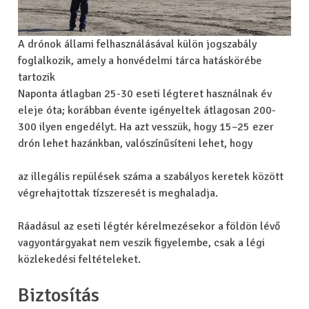
A drónok állami felhasználásával külön jogszabály
foglalkozik, amely a honvédelmi tárca hatáskörébe
tartozik
Naponta átlagban 25-30 eseti légteret használnak év
eleje óta; korábban évente igényeltek átlagosan 200-
300 ilyen engedélyt. Ha azt vesszük, hogy 15–25 ezer
drón lehet hazánkban, valószínűsíteni lehet, hogy
az illegális repülések száma a szabályos keretek között
végrehajtottak tízszeresét is meghaladja.
Ráadásul az eseti légtér kérelmezésekor a földön lévő
vagyontárgyakat nem veszik figyelembe, csak a légi
közlekedési feltételeket.
Biztosítás