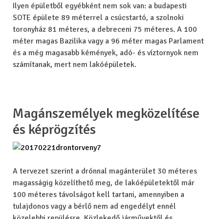
Ilyen épületből egyébként nem sok van: a budapesti
SOTE épülete 89 méterrel a csúcstartó, a szolnoki
toronyház 81 méteres, a debreceni 75 méteres. A 100
méter magas Bazilika vagy a 96 méter magas Parlament
és a még magasabb kémények, adó- és víztornyok nem
számítanak, mert nem lakóépületek.
Magánszemélyek megközelítése
és képrögzítés
A tervezet szerint a drónnal magánterület 30 méteres
magasságig közelíthető meg, de lakóépületektől már
100 méteres távolságot kell tartani, amennyiben a
tulajdonos vagy a bérlő nem ad engedélyt ennél
közelebbi repülésre. Közlekedő járművektől és