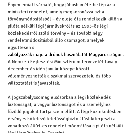
Éppen emiatt várható, hogy júliusban életbe lép az a
miniszteri rendelet, amely megkoronázza azt a
törvénymódosításból – év eleje óta rendelkezik külön a
pilóta nélküli légi járművekről is az 1995-ös légi
közlekedésről szóló törvény – és további négy
rendeletmódosításból álló csomagot, amelyek
együttesen s
zabályozzák majd a drónok használatát Magyarországon.
A Nemzeti Fejlesztési Minisztérium tervezetét tavaly
december és idén január közepe között
véleményezhették a szakmai szervezetek, és
több
változtatást is javasoltak.
A jogszabálycsomag elsősorban a légi közlekedés
biztonságát, a vagyonbiztonságot és a személyhez
fűződő jogokat tartja szem előtt. A légi közlekedésben
érvényes kötelező felelősségbiztosítást kiterjeszti a
vonatkozó 2001-es rendelet módosítása a pilóta nélküli