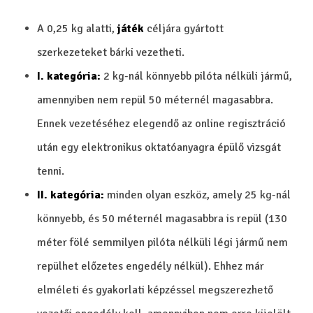
A 0,25 kg alatti,
játék
céljára gyártott
szerkezeteket bárki vezetheti.
I. kategória:
2 kg-nál könnyebb pilóta nélküli jármű,
amennyiben nem repül 50 méternél magasabbra.
Ennek vezetéséhez elegendő az online regisztráció
után egy elektronikus oktatóanyagra épülő vizsgát
tenni.
II. kategória:
minden olyan eszköz, amely 25 kg-nál
könnyebb, és 50 méternél magasabbra is repül (130
méter fölé semmilyen pilóta nélküli légi jármű nem
repülhet előzetes engedély nélkül). Ehhez már
elméleti és gyakorlati képzéssel megszerezhető