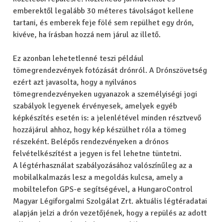
emberektől legalább 30 méteres távolságot kellene
tartani, és emberek feje fölé sem repülhet egy drón,
kivéve, ha írásban hozzá nem járul az illető.
Ez azonban lehetetlenné teszi például
tömegrendezvények fotózását drónról. A Drónszövetség
ezért azt javasolta, hogy a nyilvános
tömegrendezvényeken ugyanazok a személyiségi jogi
szabályok legyenek érvényesek, amelyek egyéb
képkészítés esetén is: a jelenlétével minden résztvevő
hozzájárul ahhoz, hogy kép készülhet róla a tömeg
részeként. Belépős rendezvényeken a drónos
felvételkészítést a jegyen is fel lehetne tüntetni.
A légtérhasználat szabályozásához valószínűleg az a
mobilalkalmazás lesz a megoldás kulcsa, amely a
mobiltelefon GPS-e segítségével, a HungaroControl
Magyar Légiforgalmi Szolgálat Zrt. aktuális légtéradatai
alapján jelzi a drón vezetőjének, hogy a repülés az adott