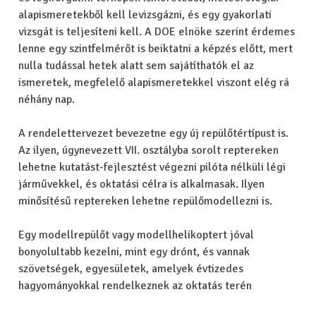
alapismeretekből kell levizsgázni, és egy gyakorlati
vizsgát is teljesíteni kell. A DOE elnöke szerint érdemes
lenne egy szintfelmérőt is beiktatni a képzés előtt, mert
nulla tudással hetek alatt sem sajátíthatók el az
ismeretek, megfelelő alapismeretekkel viszont elég rá
néhány nap.
A rendelettervezet bevezetne egy új repülőtértípust is.
Az ilyen, úgynevezett VII. osztályba sorolt reptereken
lehetne kutatást-fejlesztést végezni pilóta nélküli légi
járművekkel, és oktatási célra is alkalmasak. Ilyen
minősítésű reptereken lehetne repülőmodellezni is.
Egy modellrepülőt vagy modellhelikoptert jóval
bonyolultabb kezelni, mint egy drónt, és vannak
szövetségek, egyesületek, amelyek évtizedes
hagyományokkal rendelkeznek az oktatás terén