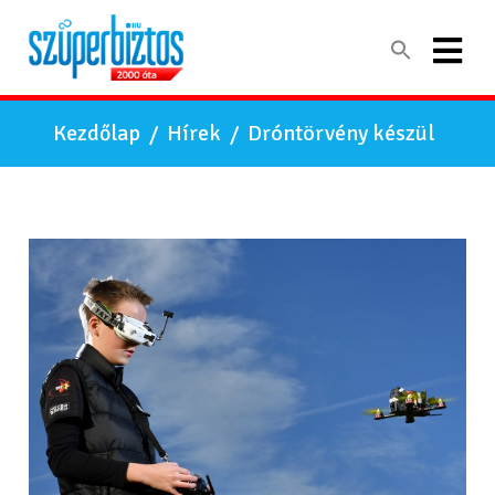
Kezdőlap
/
Hírek
/
Dróntörvény készül