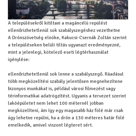
A településekről kitiltani a magáncélú repülést
ellenőrizhetetlenül sok szabályszegéshez vezethetne
A Drónszövetség elnöke, Kakucsi-Csernák Zoltán szerint
a településeken belüli tiltás ugyanazt eredményezné,
mint a jelenlegi, kötelező eseti légtérhasználat
igénylése:
ellenőrizhetetlenül sok lenne a szabályszegő.
Ráadásul
több megközelítési szabály jelentősen megnehezítene
bizonyos munkákat is, például városi filmezést vagy
térinformatikai adatrögzítést. Ugyanis a tervezet szerint
lakóépületet nem lehet 100 méternél jobban
megközelíteni, ám így egy magasabb ház fölé már csak
úgy lehetne repülni, ha a drón a 130 méteres határ fölé
emelkedik, amivel viszont légteret sért.