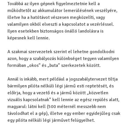
Továbbá az ilyen gépnek figyelmeztetnie kell a
működtetőt az akkumulátor lemerülésének veszélyére,
illetve ha a hatótávot vészesen megközelíti, vagy
valamilyen okból elveszti a kapcsolatot a vezérléssel.
Ilyen esetekben biztonságos önálló landolásra is
képesnek kell lennie.
A szakmai szervezetek szerint el lehetne gondolkodni
azon, hogy a szabályozás különbséget tegyen valamilyen
formában „okos” és „buta” szerkezetek között.
Annál is inkább, mert például a jogszabálytervezet tiltja
bármilyen pilóta nélküli légi jármű esti reptetését, és
előírja, hogy a vezető és a jármű között „közvetlen
vizuális kapcsolatnak” kell lennie az egész repülés alatt,
magyarul: látni kell (500 méternél messzebb nem
távolodhat el a gép), illetve egy ember egyidejűleg csak
egy pilóta nélküli légi járművet felügyelhet.