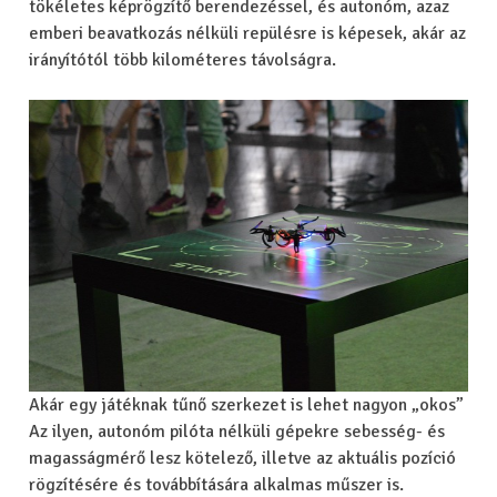
tökéletes képrögzítő berendezéssel, és autonóm, azaz
emberi beavatkozás nélküli repülésre is képesek, akár az
irányítótól több kilométeres távolságra.
Akár egy játéknak tűnő szerkezet is lehet nagyon „okos”
Az ilyen, autonóm pilóta nélküli gépekre sebesség- és
magasságmérő lesz kötelező, illetve az aktuális pozíció
rögzítésére és továbbítására alkalmas műszer is.