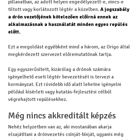
pillanatban, az adott helyen engedélyezett-e, nincs-e
tiltott vagy korlátozott légtér a közelben.
A jogszabály
a drón vezetőjének kötelezően előírná ennek az
alkalmazásnak a használatát minden egyes repülés
előtt.
Ezt a megoldást egyébként mind a három, az Origo által
megkérdezett szervezet előremutatónak tartja.
Egy egyszerűsített, kizárólag a drónok számára
igényelhető eseti légtér bevezetését is tervezi a
kormányzat. Ezt rövidebb idő alatt lehetne igényelni
például kísérleti vagy kutatás-fejlesztési célból
végrehajtott repülésekhez.
Még nincs akkreditált képzés
Nehéz helyzetben van az, aki mostanában akarja
elsajátítani a drónvezetés csínját-bínját, ugyanis még