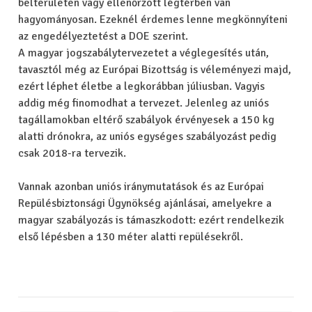
belterületen vagy ellenőrzött légtérben van
hagyományosan. Ezeknél érdemes lenne megkönnyíteni
az engedélyeztetést a DOE szerint.
A magyar jogszabálytervezetet a véglegesítés után,
tavasztól még az Európai Bizottság is véleményezi majd,
ezért léphet életbe a legkorábban júliusban. Vagyis
addig még finomodhat a tervezet. Jelenleg az uniós
tagállamokban eltérő szabályok érvényesek a 150 kg
alatti drónokra, az uniós egységes szabályozást pedig
csak 2018-ra tervezik.
Vannak azonban uniós iránymutatások és az Európai
Repülésbiztonsági Ügynökség ajánlásai, amelyekre a
magyar szabályozás is támaszkodott: ezért rendelkezik
első lépésben a 130 méter alatti repülésekről.