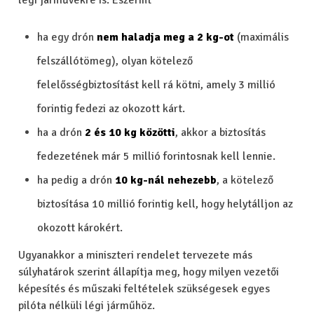
légi járművekre is. Eszerint
ha egy drón
nem haladja meg a 2 kg-ot
(maximális
felszállótömeg), olyan kötelező
felelősségbiztosítást kell rá kötni, amely 3 millió
forintig fedezi az okozott kárt.
ha a drón
2 és 10 kg közötti
, akkor a biztosítás
fedezetének már 5 millió forintosnak kell lennie.
ha pedig a drón
10 kg-nál nehezebb
, a kötelező
biztosítása 10 millió forintig kell, hogy helytálljon az
okozott károkért.
Ugyanakkor a miniszteri rendelet tervezete más
súlyhatárok szerint állapítja meg, hogy milyen vezetői
képesítés és műszaki feltételek szükségesek egyes
pilóta nélküli légi járműhöz.