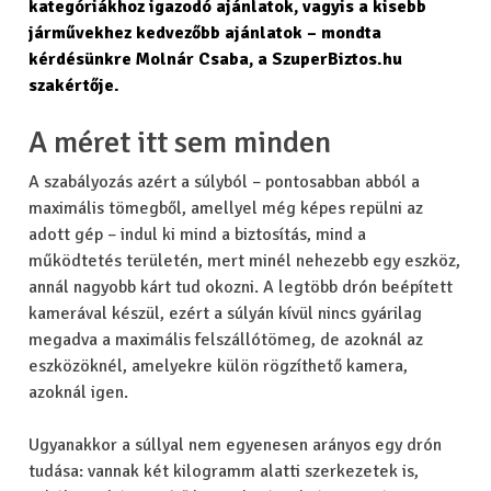
kategóriákhoz igazodó ajánlatok, vagyis a kisebb
járművekhez kedvezőbb ajánlatok – mondta
kérdésünkre Molnár Csaba, a SzuperBiztos.hu
szakértője.
A méret itt sem minden
A szabályozás azért a súlyból – pontosabban abból a
maximális tömegből, amellyel még képes repülni az
adott gép – indul ki mind a biztosítás, mind a
működtetés területén, mert minél nehezebb egy eszköz,
annál nagyobb kárt tud okozni. A legtöbb drón beépített
kamerával készül, ezért a súlyán kívül nincs gyárilag
megadva a maximális felszállótömeg, de azoknál az
eszközöknél, amelyekre külön rögzíthető kamera,
azoknál igen.
Ugyanakkor a súllyal nem egyenesen arányos egy drón
tudása:
vannak két kilogramm alatti szerkezetek is,