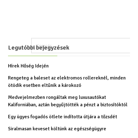
Legutóbbi bejegyzések
Hírek Hőség Idején
Rengeteg a baleset az elektromos rollereknél, minden
ötödik esetben eltűnik a károkozó
Medvejelmezben rongáltak meg luxusautókat
Kaliforniában, aztán begyűjtötték a pénzt a biztosítóktól
Egy ügyes fogadós ötlete indította útjára a tőzsdét
Siralmasan keveset költünk az egészségügyre