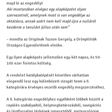
majd ki az engedélyt
Aki mostanában elvégez egy alapképzést olyan
szervezetnél, amelynek most is van engedélye az
oktatásra, annak azért nem kell majd újra a nulláról
kezdenie a tanulást július után sem”
– mondta az Origónak Tuzson Gergely, a Drónpilóták
Országos Egyesületének elnöke.
Egy ilyen alapképzés jellemzően egy-két napos, és 50-
100 ezer forintos költség.
A rendelet hatálybalépését követően várhatóan
elegendő lesz egy különbözeti vizsgát tenni a II.
kategóriára érvényes vezetői engedély megszerzéséhez.
A II. kategóriás engedélyhez egyébként többek között a
repülés szabályaiból, helymeghatározásból, navigációs
és légiforgalmi térképek ismeretéből, meteorológiai