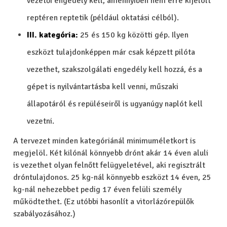
vezetői engedély kell, amennyiben nem erre kijelölt
reptéren reptetik (például oktatási célból).
III. kategória:
25 és 150 kg közötti gép. Ilyen
eszközt tulajdonképpen már csak képzett pilóta
vezethet, szakszolgálati engedély kell hozzá, és a
gépet is nyilvántartásba kell venni, műszaki
állapotáról és repüléseiről is ugyanúgy naplót kell
vezetni.
A tervezet minden kategóriánál minimuméletkort is
megjelöl. Két kilónál könnyebb drónt akár 14 éven aluli
is vezethet olyan felnőtt felügyeletével, aki regisztrált
dróntulajdonos. 25 kg-nál könnyebb eszközt 14 éven, 25
kg-nál nehezebbet pedig 17 éven felüli személy
működtethet. (Ez utóbbi hasonlít a vitorlázórepülők
szabályozásához.)