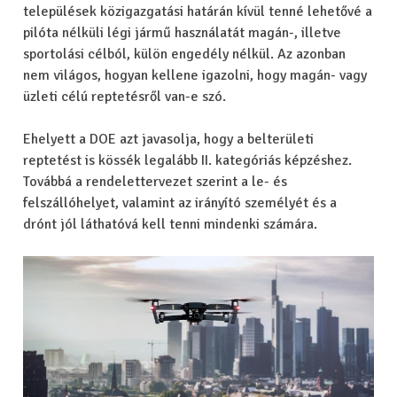
települések közigazgatási határán kívül tenné lehetővé a
pilóta nélküli légi jármű használatát magán-, illetve
sportolási célból, külön engedély nélkül. Az azonban
nem világos, hogyan kellene igazolni, hogy magán- vagy
üzleti célú reptetésről van-e szó.
Ehelyett a DOE azt javasolja, hogy a belterületi
reptetést is kössék legalább II. kategóriás képzéshez.
Továbbá a rendelettervezet szerint a le- és
felszállóhelyet, valamint az irányító személyét és a
drónt jól láthatóvá kell tenni mindenki számára.