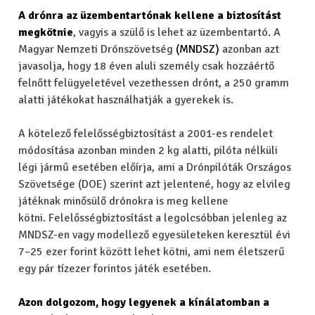
A drónra az üzembentartónak kellene a biztosítást
megkötnie
,
vagyis a szülő is lehet az üzembentartó. A
Magyar Nemzeti Drónszövetség
(MNDSZ)
azonban azt
javasolja, hogy 18 éven aluli személy csak hozzáértő
felnőtt felügyeletével vezethessen drónt, a 250 gramm
alatti játékokat használhatják a gyerekek is.
A kötelező felelősségbiztosítást a 2001-es rendelet
módosítása azonban minden 2 kg alatti, pilóta nélküli
légi jármű esetében előírja, ami a Drónpilóták Országos
Szövetsége (DOE) szerint azt jelentené, hogy az elvileg
játéknak minősülő drónokra is meg kellene
kötni.
Felelősségbiztosítást a legolcsóbban jelenleg az
MNDSZ-en vagy modellező egyesületeken keresztül évi
7–25 ezer forint között lehet kötni, ami nem életszerű
egy pár tízezer forintos játék esetében.
Azon dolgozom, hogy legyenek a kínálatomban a