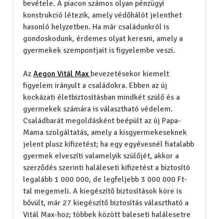
bevétele. A piacon számos olyan pénzügyi
konstrukció létezik, amely védőhálót jelenthet
hasonló helyzetben. Ha már családunkról is
gondoskodunk, érdemes olyat keresni, amely a
gyermekek szempontjait is figyelembe veszi.
Az
Aegon Vitál Max
bevezetésekor kiemelt
figyelem irányult a családokra. Ebben az új
kockázati életbiztosításban mindkét szülő és a
gyermekek számára is választható védelem.
Családbarát megoldásként beépült az új Papa-
Mama szolgáltatás, amely a kisgyermekeseknek
jelent plusz kifizetést; ha egy egyévesnél fiatalabb
gyermek elveszíti valamelyik szülőjét, akkor a
szerződés szerinti haláleseti kifizetést a biztosító
legalább 1 000 000, de legfeljebb 3 000 000 Ft-
tal megemeli. A kiegészítő biztosítások köre is
bővült, már 27 kiegészítő biztosítás választható a
Vitál Max-hoz; többek között baleseti halálesetre