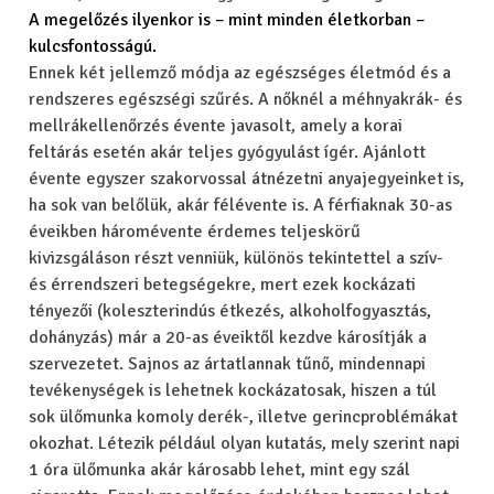
A megelőzés ilyenkor is – mint minden életkorban –
kulcsfontosságú.
Ennek két jellemző módja az egészséges életmód és a
rendszeres egészségi szűrés. A nőknél a méhnyakrák- és
mellrákellenőrzés évente javasolt, amely a korai
feltárás esetén akár teljes gyógyulást ígér. Ajánlott
évente egyszer szakorvossal átnézetni anyajegyeinket is,
ha sok van belőlük, akár félévente is. A férfiaknak 30-as
éveikben háromévente érdemes teljeskörű
kivizsgáláson részt venniük, különös tekintettel a szív-
és érrendszeri betegségekre, mert ezek kockázati
tényezői (koleszterindús étkezés, alkoholfogyasztás,
dohányzás) már a 20-as éveiktől kezdve károsítják a
szervezetet. Sajnos az ártatlannak tűnő, mindennapi
tevékenységek is lehetnek kockázatosak, hiszen a túl
sok ülőmunka komoly derék-, illetve gerincproblémákat
okozhat. Létezik például olyan kutatás, mely szerint napi
1 óra ülőmunka akár károsabb lehet, mint egy szál