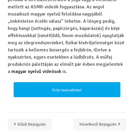
mellett az ASMR-videók fogyasztása. Az angol
mozaikszó magyar nyelvű feloldása nagyjából
„önkéntelen érzéki válasz” lehetne. A lényeg pedig,
hogy hangi (suttogás, papírzörgés, kaparászás) és képi
effektusokkal (ismétlődő, finom mozdulatok) nyugtatják
meg az idegrendszerünket, fizikai kísérőjelenségei közé
tartozik a kellemes bizsergés a fejbőrön, illetve a
nyakszirten, egyes esetekben a lúdbőrzés. A műfaj
produkciós palettáján az elmúlt pár évben megjelentek
a
magyar nyelvű videósok
is.
Kérje tanácsadónkat!
Előző Bejegyzés
Következő Bejegyzés