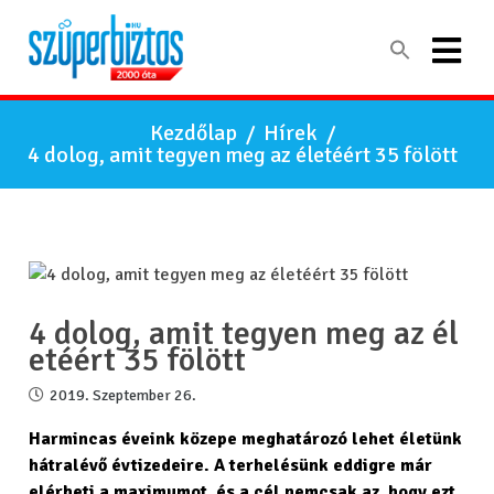
Kezdőlap
/
Hírek
/
4 dolog, amit tegyen meg az életéért 35 fölött
4 dolog, amit tegyen meg az él
etéért 35 fölött
2019. Szeptember 26.
Harmincas éveink közepe meghatározó lehet életünk
hátralévő évtizedeire. A terhelésünk eddigre már
elérheti a maximumot, és a cél nemcsak az, hogy ezt