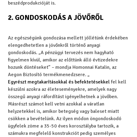
beszédprodukcióját is.
2. GONDOSKODÁS A JÖVŐRŐL
Az egészségünk gondozása mellett jóllétünk érdekében
elengedhetetlen a jövőnkről történő anyagi
gondoskodás. „A pénzügyi tervezés nem hagyható
figyelmen kívül, amikor az előttünk álló évtizedekre
hozunk döntéseket” – mondja Homonnai Katalin, az
Aegon Biztosító termékmenedzsere. „
Egyrészt megtakarításokkal és befektetésekkel
fel kell
készülni azokra az életeseményekre, amelyek nagy
összegű anyagi ráfordítást igényelhetnek a jövőben.
Másrészt számot kell vetni azokkal a váratlan
helyzetekkel is, amikor betegség vagy baleset miatt
csökken a bevételünk. Az ilyen módon öngondoskodó
ügyfelek zöme a 35-50 éves korosztályba tartozik, a
számukra megfelelő konstrukciót pedig személyes