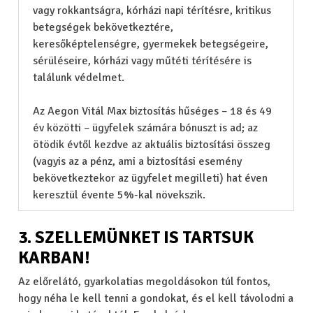
vagy rokkantságra, kórházi napi térítésre, kritikus
betegségek bekövetkeztére,
keresőképtelenségre, gyermekek betegségeire,
sérüléseire, kórházi vagy műtéti térítésére is
találunk védelmet.
Az Aegon Vitál Max biztosítás hűséges – 18 és 49
év közötti – ügyfelek számára bónuszt is ad; az
ötödik évtől kezdve az aktuális biztosítási összeg
(vagyis az a pénz, ami a biztosítási esemény
bekövetkeztekor az ügyfelet megilleti) hat éven
keresztül évente 5%-kal növekszik.
3. SZELLEMÜNKET IS TARTSUK
KARBAN!
Az előrelátó, gyarkolatias megoldásokon túl fontos,
hogy néha le kell tenni a gondokat, és el kell távolodni a