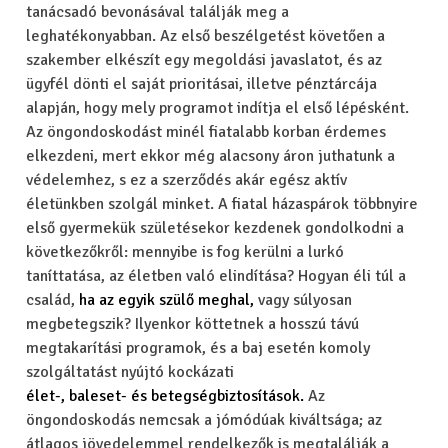
tanácsadó bevonásával találják meg a
leghatékonyabban. Az első beszélgetést követően a
szakember elkészít egy megoldási javaslatot, és az
ügyfél dönti el saját prioritásai, illetve pénztárcája
alapján, hogy mely programot indítja el első lépésként.
Az öngondoskodást minél fiatalabb korban érdemes
elkezdeni, mert ekkor még alacsony áron juthatunk a
védelemhez, s ez a szerződés akár egész aktív
életünkben szolgál minket. A fiatal házaspárok többnyire
első gyermekük születésekor kezdenek gondolkodni a
következőkről: mennyibe is fog kerülni a lurkó
taníttatása, az életben való elindítása? Hogyan éli túl a
család,
ha az egyik szülő meghal,
vagy súlyosan
megbetegszik? Ilyenkor köttetnek a hosszú távú
megtakarítási programok, és a baj esetén komoly
szolgáltatást nyújtó kockázati
élet-, baleset- és betegségbiztosítások.
Az
öngondoskodás nemcsak a jómódúak kiváltsága; az
átlagos jövedelemmel rendelkezők is megtalálják a