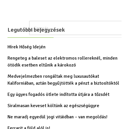
Legutóbbi bejegyzések
Hírek Hőség Idején
Rengeteg a baleset az elektromos rollereknél, minden
ötödik esetben eltűnik a károkozó
Medvejelmezben rongáltak meg luxusautókat
Kaliforniában, aztán begyűjtötték a pénzt a biztosítóktól
Egy ügyes fogadós ötlete indította útjára a tőzsdét
Siralmasan keveset költünk az egészségügyre
Ne maradj egyedül jogi vitáidban – van megoldás!
Ferrarit a föld alól is!