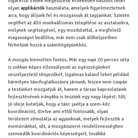
cigaretta. Ennek megelőzése érdekében hasznos lehet
olyan
applikációk
használata, amelyek figyelmeztetnek
arra, hogy álljunk fel és mozgassuk át tagjainkat. Szintén
segíthet az álló munkaállomás telepítése az asztalunkra,
melynek segítségével, egy mozdulattal, a megfelelő
magasságot beállítva, már nem csak ülőhelyzetben
férhetünk hozzá a számítógépünkhöz.
A mozgás kiemelten fontos. Már egy napi 20 perces séta
is sokban képes ellensúlyozni az egészségünket
veszélyeztető tényezőket. Izgalmas kaland lehet például
bármilyen táncfoglalkozásra járnunk, hiszen nem csupán
a testünket mozgatjuk át, hanem a társas kapcsolataink
fejlesztésének irányába is teszünk egy nagy lépést. Sőt,
jó ideje kutatják, hogy a tánc javítja a szem-kéz
koordinációt, illetve ami ettől fontosabb, olyan
területeit stimulálja az agyunknak, melyek fejlesztik a
memóriánkat, sőt, a mozgásszervi rendellenességben
szenvedők koordinációs képességeit, továbbá