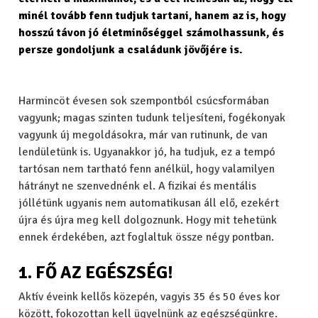
minél tovább fenn tudjuk tartani, hanem az is, hogy
hosszú távon jó életminőséggel számolhassunk, és
persze gondoljunk a családunk jövőjére is.
Harmincöt évesen sok szempontból csúcsformában
vagyunk; magas szinten tudunk teljesíteni, fogékonyak
vagyunk új megoldásokra, már van rutinunk, de van
lendületünk is. Ugyanakkor jó, ha tudjuk, ez a tempó
tartósan nem tartható fenn anélkül, hogy valamilyen
hátrányt ne szenvednénk el. A fizikai és mentális
jóllétünk ugyanis nem automatikusan áll elő, ezekért
újra és újra meg kell dolgoznunk. Hogy mit tehetünk
ennek érdekében, azt foglaltuk össze négy pontban.
1. FŐ AZ EGÉSZSÉG!
Aktív éveink kellős közepén, vagyis 35 és 50 éves kor
között, fokozottan kell ügyelnünk az egészségünkre.