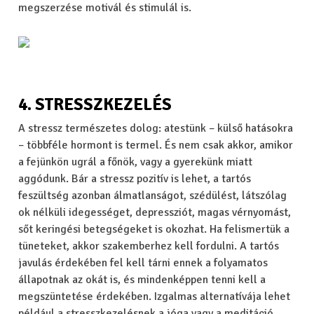
megszerzése motivál és stimulál is.
4. STRESSZKEZELÉS
A stressz természetes dolog: atestünk – külső hatásokra
– többféle hormont is termel. És nem csak akkor, amikor
a fejünkön ugrál a főnök, vagy a gyerekünk miatt
aggódunk. Bár a stressz pozitív is lehet, a tartós
feszültség azonban álmatlanságot, szédülést, látszólag
ok nélküli idegességet, depressziót, magas vérnyomást,
sőt keringési betegségeket is okozhat. Ha felismertük a
tüneteket, akkor szakemberhez kell fordulni. A tartós
javulás érdekében fel kell tárni ennek a folyamatos
állapotnak az okát is, és mindenképpen tenni kell a
megszüntetése érdekében. Izgalmas alternatívája lehet
például a stresszkezelésnek a jóga vagy a meditáció