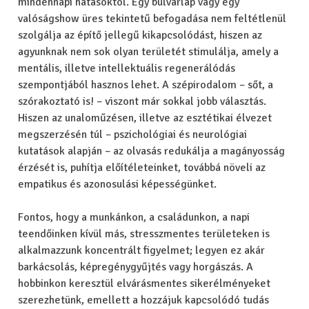
mindennapi hatásoktól. Egy bulvárlap vagy egy
valóságshow üres tekintetű befogadása nem feltétlenül
szolgálja az építő jellegű kikapcsolódást, hiszen az
agyunknak nem sok olyan területét stimulálja, amely a
mentális, illetve intellektuális regenerálódás
szempontjából hasznos lehet. A szépirodalom – sőt, a
szórakoztató is! – viszont már sokkal jobb választás.
Hiszen az unaloműzésen, illetve az esztétikai élvezet
megszerzésén túl – pszichológiai és neurológiai
kutatások alapján – az olvasás redukálja a magányosság
érzését is, puhítja előítéleteinket, továbbá növeli az
empatikus és azonosulási képességünket.
Fontos, hogy a munkánkon, a családunkon, a napi
teendőinken kívül más, stresszmentes területeken is
alkalmazzunk koncentrált figyelmet; legyen ez akár
barkácsolás, képregénygyűjtés vagy horgászás. A
hobbinkon keresztül elvárásmentes sikerélményeket
szerezhetünk, emellett a hozzájuk kapcsolódó tudás