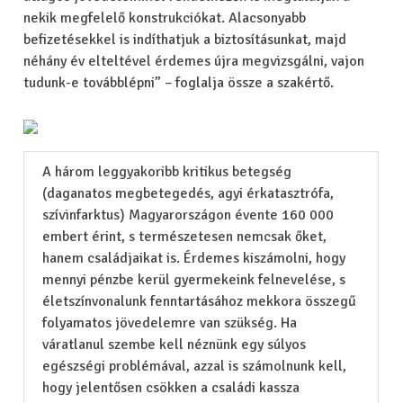
nekik megfelelő konstrukciókat. Alacsonyabb
befizetésekkel is indíthatjuk a biztosításunkat, majd
néhány év elteltével érdemes újra megvizsgálni, vajon
tudunk-e továbblépni” – foglalja össze a szakértő.
A három leggyakoribb kritikus betegség
(daganatos megbetegedés, agyi érkatasztrófa,
szívinfarktus) Magyarországon évente 160 000
embert érint, s természetesen nemcsak őket,
hanem családjaikat is. Érdemes kiszámolni, hogy
mennyi pénzbe kerül gyermekeink felnevelése, s
életszínvonalunk fenntartásához mekkora összegű
folyamatos jövedelemre van szükség. Ha
váratlanul szembe kell néznünk egy súlyos
egészségi problémával, azzal is számolnunk kell,
hogy jelentősen csökken a családi kassza