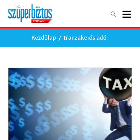
Kezdőlap
/
tranzakciós adó