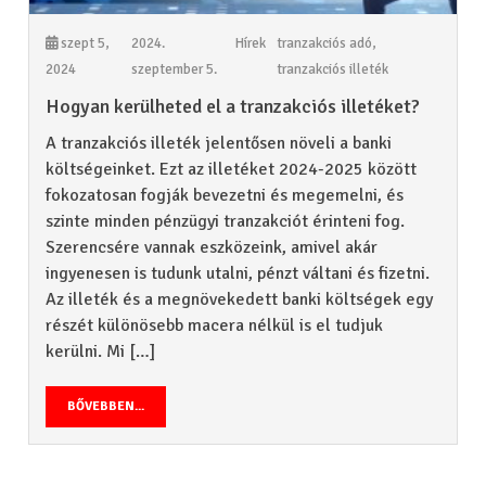
szept 5,
2024.
Hírek
tranzakciós adó
,
2024
szeptember 5.
tranzakciós illeték
Hogyan kerülheted el a tranzakciós illetéket?
A tranzakciós illeték jelentősen növeli a banki
költségeinket. Ezt az illetéket 2024-2025 között
fokozatosan fogják bevezetni és megemelni, és
szinte minden pénzügyi tranzakciót érinteni fog.
Szerencsére vannak eszközeink, amivel akár
ingyenesen is tudunk utalni, pénzt váltani és fizetni.
Az illeték és a megnövekedett banki költségek egy
részét különösebb macera nélkül is el tudjuk
kerülni. Mi […]
BŐVEBBEN...