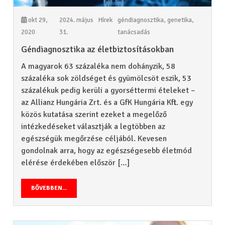
okt 29,
2024. május
Hírek
géndiagnosztika
,
genetika
,
2020
31.
tanácsadás
Géndiagnosztika az életbiztosításokban
A magyarok 63 százaléka nem dohányzik, 58
százaléka sok zöldséget és gyümölcsöt eszik, 53
százalékuk pedig kerüli a gyorséttermi ételeket –
az Allianz Hungária Zrt. és a GfK Hungária Kft. egy
közös kutatása szerint ezeket a megelőző
intézkedéseket választják a legtöbben az
egészségük megőrzése céljából. Kevesen
gondolnak arra, hogy az egészségesebb életmód
elérése érdekében először […]
BŐVEBBEN...