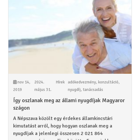
nov 14,
2024.
Hírek
adókedvezmény
,
konzultáció
,
2019
május 31.
nyugdíj
,
tanácsadás
Így oszlanak meg az állami nyugdíjak Magyaror
szágon
A Népszava közölt egy érdekes államkincstári
kimutatást arról, hogy hogyan oszlanak meg a
nyugdíjak a jelenlegi összesen 2 021 864