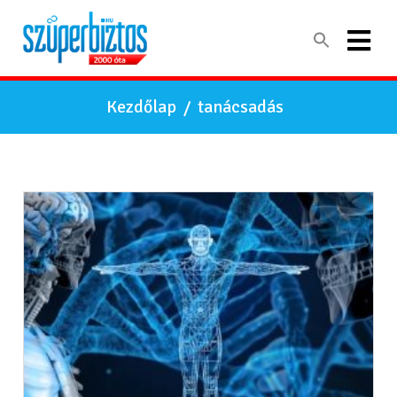
Kezdőlap
/
tanácsadás