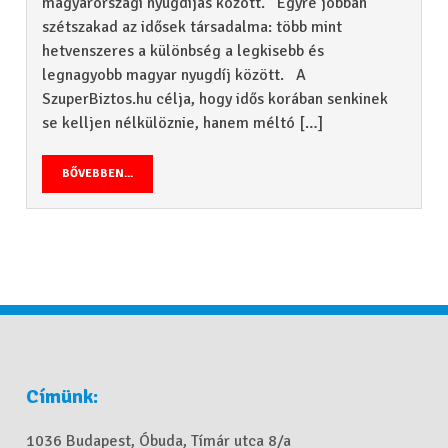
magyarországi nyugdíjas között. Egyre jobban
szétszakad az idősek társadalma: több mint
hetvenszeres a különbség a legkisebb és
legnagyobb magyar nyugdíj között. A
SzuperBiztos.hu célja, hogy idős korában senkinek
se kelljen nélkülöznie, hanem méltó […]
BŐVEBBEN...
Címünk:
1036 Budapest, Óbuda, Tímár utca 8/a