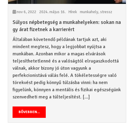
nov 6, 2022
2024. május 16.
Hírek
munkahely
,
stressz
Súlyos népbetegség a munkahelyeken: sokan na
gy árat fizetnek a karrierért
Általában követendő példának tartjuk azt, aki
mindent megtesz, hogy a legjobbat nyújtsa a
munkában. Azonban mikor a magas elvárások
teljesíthetetlenné és a valóságtól elrugaszkodottá
válnak, akkor bizony jó úton vagyunk a
perfekcionistává válás felé. A tökéletességre való
törekvést pedig könnyű túlzásba vinni: ha nem
figyelünk, könnyen a mentális és fizikai egészségünk
szenvedheti meg a túlteljesítést. […]
BŐVEBBEN...