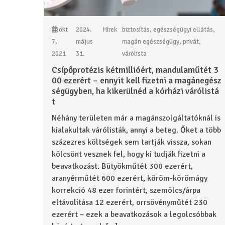
okt
2024.
Hírek
biztosítás
,
egészségügyi ellátás
,
7,
május
magán egészségügy
,
privát
,
2021
31.
várólista
Csípőprotézis kétmillióért, mandulaműtét 3
00 ezerért – ennyit kell fizetni a magánegész
ségügyben, ha kikerülnéd a kórházi várólistá
t
Néhány területen már a magánszolgáltatóknál is
kialakultak várólisták, annyi a beteg. Őket a több
százezres költségek sem tartják vissza, sokan
kölcsönt vesznek fel, hogy ki tudják fizetni a
beavatkozást. Bütyökműtét 300 ezerért,
aranyérműtét 600 ezerért, köröm-körömágy
korrekció 48 ezer forintért, szemölcs/árpa
eltávolítása 12 ezerért, orrsövényműtét 230
ezerért – ezek a beavatkozások a legolcsóbbak