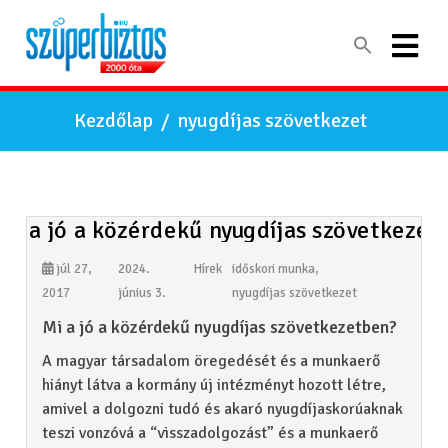
Kezdőlap
/
nyugdíjas szövetkezet
júl 27,
2024.
Hírek
időskori munka
,
2017
június 3.
nyugdíjas szövetkezet
Mi a jó a közérdekű nyugdíjas szövetkezetben?
A magyar társadalom öregedését és a munkaerő
hiányt látva a kormány új intézményt hozott létre,
amivel a dolgozni tudó és akaró nyugdíjaskorúaknak
teszi vonzóvá a “visszadolgozást” és a munkaerő