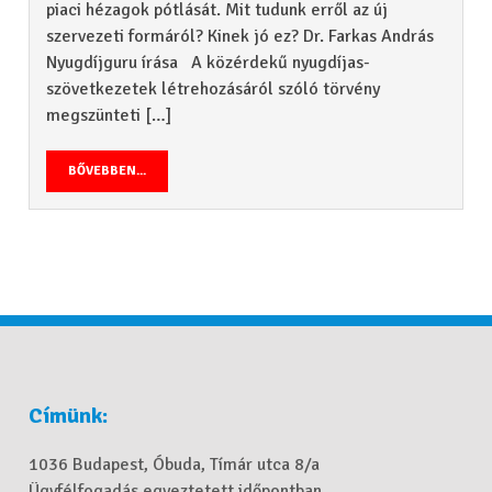
piaci hézagok pótlását. Mit tudunk erről az új
szervezeti formáról? Kinek jó ez? Dr. Farkas András
Nyugdíjguru írása A közérdekű nyugdíjas-
szövetkezetek létrehozásáról szóló törvény
megszünteti […]
BŐVEBBEN...
Címünk:
1036 Budapest, Óbuda, Tímár utca 8/a
Ügyfélfogadás egyeztetett időpontban