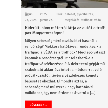
jún
2025.
Hírek
baleset
,
gyorshajtás
,
23, 2025
június 23.
megelőzés
,
traffipax
,
véda
Kiderült, hány méterről látja az autót a traffi
pax Magyarországon!
Milyen sebességmérő eszközöket használ a
rendőrség? Mekkora hatótávval rendelkezik a
traffipax, a VÉDA és a traffibox? Meglepő választ
kaptunk a rendőrségtől. Kicselezhető-e a
traffipax vészfékezéssel? A debreceni gépjármű-
szakoktató akkor óva intett a módszerrel való
próbálkozástól, lévén a vészfékezés komoly
balesetet okozhat. Elmondta azt is, a
sebességmérő műszerek nagy hatótávval
működnek, így nem érdemes átverni a […]
BŐVEBBEN...