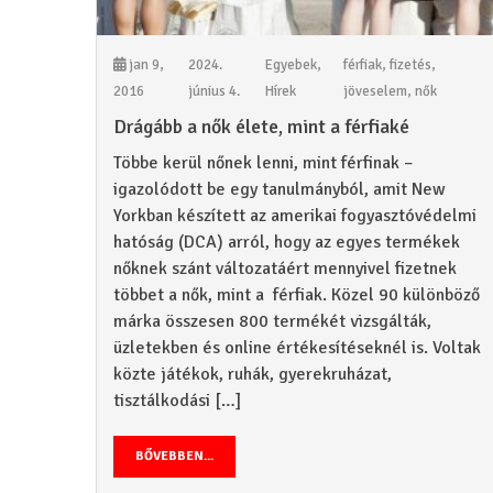
jan 9,
2024.
Egyebek
,
férfiak
,
fizetés
,
2016
június 4.
Hírek
jöveselem
,
nők
Drágább a nők élete, mint a férfiaké
Többe kerül nőnek lenni, mint férfinak –
igazolódott be egy tanulmányból, amit New
Yorkban készített az amerikai fogyasztóvédelmi
hatóság (DCA) arról, hogy az egyes termékek
nőknek szánt változatáért mennyivel fizetnek
többet a nők, mint a férfiak. Közel 90 különböző
márka összesen 800 termékét vizsgálták,
üzletekben és online értékesítéseknél is. Voltak
közte játékok, ruhák, gyerekruházat,
tisztálkodási […]
BŐVEBBEN...