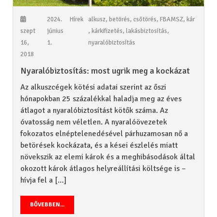
2024.
Hírek
alkusz
,
betörés
,
csőtörés
,
FBAMSZ
,
kár
szept
június
,
kárkifizetés
,
lakásbiztosítás
,
16,
1.
nyaralóbiztosítás
2018
Nyaralóbiztosítás: most ugrik meg a kockázat
Az alkuszcégek kötési adatai szerint az őszi
hónapokban 25 százalékkal haladja meg az éves
átlagot a nyaralóbiztosítást kötők száma. Az
óvatosság nem véletlen. A nyaralóövezetek
fokozatos elnéptelenedésével párhuzamosan nő a
betörések kockázata, és a kései észlelés miatt
növekszik az elemi károk és a meghibásodások által
okozott károk átlagos helyreállítási költsége is –
hívja fel a […]
BŐVEBBEN...