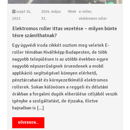
szept 14,
2024. május
Hírek
e-roller
,
2021
31.
elektromos roller
Elektromos roller ittas vezetése – milyen bünte
tésre számíthatnak?
Egy ügyvédi iroda cikkét osztom meg veletek E-
roller témában Kiváltképp Budapesten, de több
nagyobb településen is az utóbbi években egyre
nagyobb népszerűségnek örvendenek a mobil
applikáció segítségével könnyen elérhető,
pénztárcabarát és környezetkímélő elektromos
rollerek. Sokan különösen a reggeli és délutáni
órákban a forgalmi dugók elkerülése céljából veszik
igénybe a szolgáltatást, de éjszaka, illetve
hajnalban is […]
BŐVEBBEN...