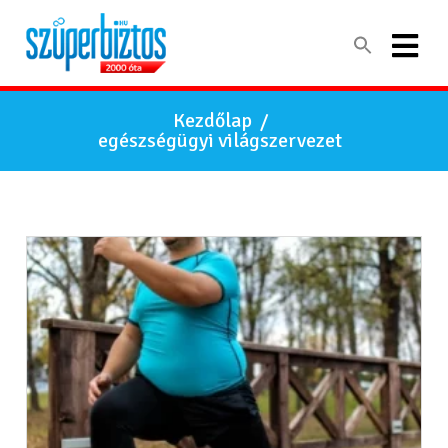
Kezdőlap
/
egészségügyi világszervezet