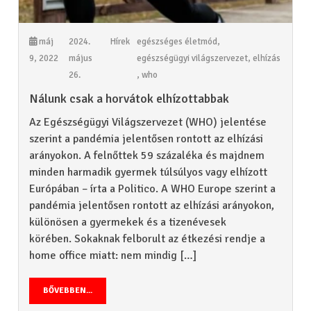
máj
2024.
Hírek
egészséges életmód
,
9, 2022
május
egészségügyi világszervezet
,
elhízás
26.
,
who
Nálunk csak a horvátok elhízottabbak
Az Egészségügyi Világszervezet (WHO) jelentése
szerint a pandémia jelentősen rontott az elhízási
arányokon. A felnőttek 59 százaléka és majdnem
minden harmadik gyermek túlsúlyos vagy elhízott
Európában – írta a Politico. A WHO Europe szerint a
pandémia jelentősen rontott az elhízási arányokon,
különösen a gyermekek és a tizenévesek
körében. Sokaknak felborult az étkezési rendje a
home office miatt: nem mindig […]
BŐVEBBEN...