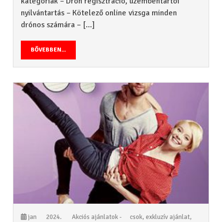
kategóriák – Drón regisztráció, üzembentartói
nyilvántartás – Kötelező online vizsga minden
drónos számára – […]
BŐVEBBEN...
jan
2024.
Akciós ajánlatok -
csok
,
exkluzív ajánlat
,