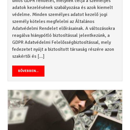
uniós GDPR rendelet, melynek célja a személyes
adatok kezelésének szabályozása és azok kiemelt
védelme. Minden személyes adatot kezelő jogi
személy köteles megfelelni az Általános
Adatvédelmi Rendelet előírásainak. A változásokra
reagálva hiánypótló biztosítással jelentkezünk, a
GDPR Adatvédelmi Felelősségbiztosítással, mely
fedezetet nyújt a biztosított társaság részére azon
szakértői és […]
BŐVEBBEN...