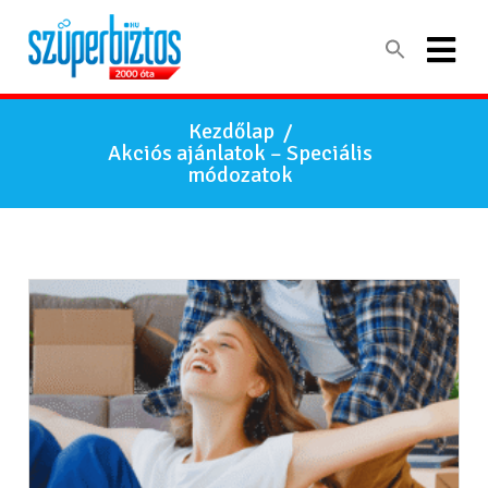
Kezdőlap
/
Akciós ajánlatok – Speciális
módozatok