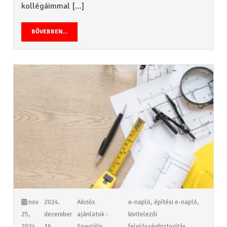
kollégáimmal […]
BŐVEBBEN...
nov
2024.
Akciós
e-napló
,
építési e-napló
,
25,
december
ajánlatok -
kivitelezői
2024
16.
Speciális
felelősségbiztosítás