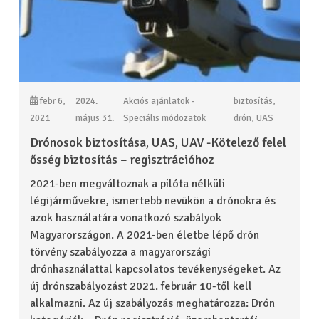
febr 6,
2024.
Akciós ajánlatok -
biztosítás
,
2021
május 31.
Speciális módozatok
drón
,
UAS
Drónosok biztosítása, UAS, UAV -Kötelező felel
ősség biztosítás – regisztrációhoz
2021-ben megváltoznak a pilóta nélküli
légijárművekre, ismertebb nevükön a drónokra és
azok használatára vonatkozó szabályok
Magyarországon. A 2021-ben életbe lépő drón
törvény szabályozza a magyarországi
drónhasználattal kapcsolatos tevékenységeket. Az
új drónszabályozást 2021. február 10-től kell
alkalmazni. Az új szabályozás meghatározza: Drón