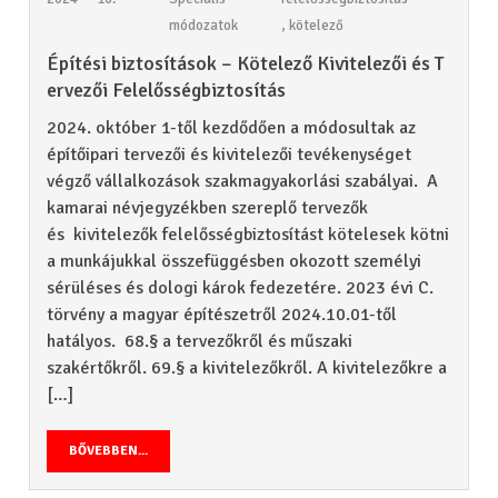
módozatok
,
kötelező
Építési biztosítások – Kötelező Kivitelezői és T
ervezői Felelősségbiztosítás
2024. október 1-től kezdődően a módosultak az
építőipari tervezői és kivitelezői tevékenységet
végző vállalkozások szakmagyakorlási szabályai. A
kamarai névjegyzékben szereplő tervezők
és kivitelezők felelősségbiztosítást kötelesek kötni
a munkájukkal összefüggésben okozott személyi
sérüléses és dologi károk fedezetére. 2023 évi C.
törvény a magyar építészetről 2024.10.01-től
hatályos. 68.§ a tervezőkről és műszaki
szakértőkről. 69.§ a kivitelezőkről. A kivitelezőkre a
[…]
BŐVEBBEN...