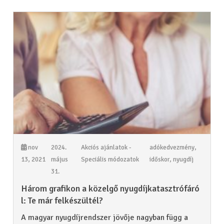
nov
2024.
Akciós ajánlatok -
adókedvezmény
,
13, 2021
május
Speciális módozatok
időskor
,
nyugdíj
31.
Három grafikon a közelgő nyugdíjkatasztrófáró
l: Te már felkészültél?
A magyar nyugdíjrendszer jövője nagyban függ a