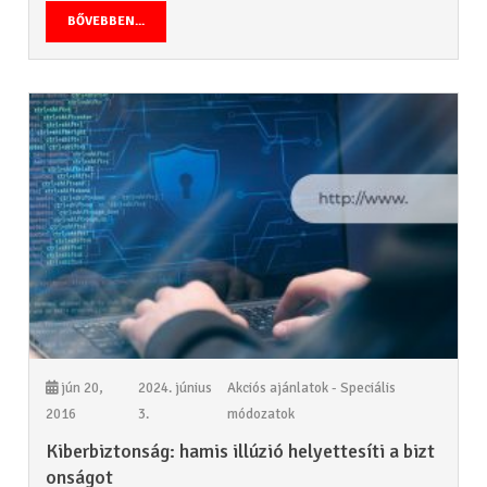
BŐVEBBEN...
jún 20,
2024. június
Akciós ajánlatok - Speciális
2016
3.
módozatok
Kiberbiztonság: hamis illúzió helyettesíti a bizt
onságot