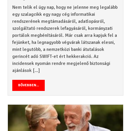
Nem telik el úgy nap, hogy ne jelenne meg legalább
egy szalagcikk egy nagy cég informatikai
rendszerének megtámadásáról, adatlopásról,
szolgáltató rendszerek lefagyásáról, kormányzati
portálok megbénításáról. Már csak arra kapjuk fel a
fejünket, ha legnagyobb végvárak látszanak elesni,
mint legutóbb, a nemzetközi banki átutalások
gerincét adó SWIFT-et ért hekkerakció. Az
incidensek nyomán rendre megjelenő biztonsági
ajánlások […]
BŐVEBBEN...