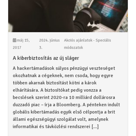
máj 15,
2024. június
Akciós ajánlatok - Speciális
2017
3.
módozatok
A kiberbiztosítás az új sláger
A hackertámadások súlyos pénzügyi veszteséget
okozhatnak a cégeknek, nem csoda, hogy egyre
többen akarnak biztosítást kötni a károk
elhárítására. A biztosítókat pedig vonzza a
becslések szerint 2020-ra 10 milliárd dollárosra
duzzadó piac – írja a Bloom­berg. A pénteken indult
globális kibertámadás egyik első célpontja a brit
állami egészségügyi szolgálat volt, amelynek
informatikai és távközlési rendszerei […]