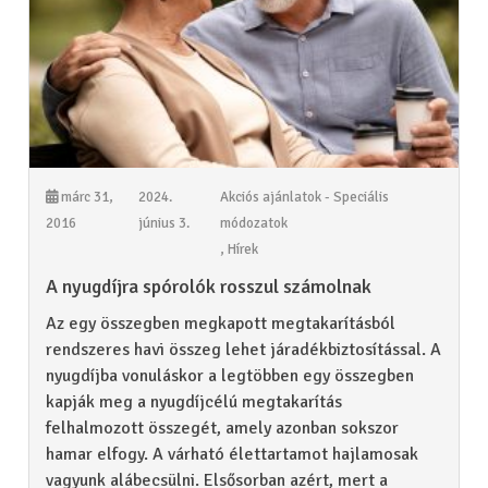
márc 31,
2024.
Akciós ajánlatok - Speciális
2016
június 3.
módozatok
,
Hírek
A nyugdíjra spórolók rosszul számolnak
Az egy összegben megkapott megtakarításból
rendszeres havi összeg lehet járadékbiztosítással. A
nyugdíjba vonuláskor a legtöbben egy összegben
kapják meg a nyugdíjcélú megtakarítás
felhalmozott összegét, amely azonban sokszor
hamar elfogy. A várható élettartamot hajlamosak
vagyunk alábecsülni. Elsősorban azért, mert a