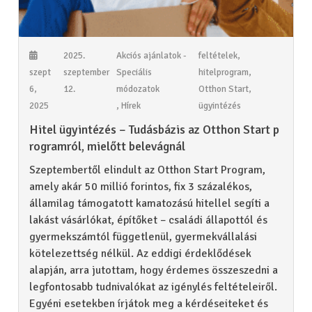
2025.
Akciós ajánlatok -
feltételek
,
szept
szeptember
Speciális
hitelprogram
,
6,
12.
módozatok
Otthon Start
,
2025
,
Hírek
ügyintézés
Hitel ügyintézés – Tudásbázis az Otthon Start p
rogramról, mielőtt belevágnál
Szeptembertől elindult az Otthon Start Program,
amely akár 50 millió forintos, fix 3 százalékos,
államilag támogatott kamatozású hitellel segíti a
lakást vásárlókat, építőket – családi állapottól és
gyermekszámtól függetlenül, gyermekvállalási
kötelezettség nélkül. Az eddigi érdeklődések
alapján, arra jutottam, hogy érdemes összeszedni a
legfontosabb tudnivalókat az igénylés feltételeiről.
Egyéni esetekben írjátok meg a kérdéseiteket és