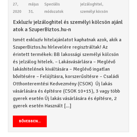
27,
május
Speciális
jelzáloghitel
,
2020
31.
módozatok
személyi köcsön
Exkluzív jelzáloghitel és személyi kölcsön ajánl
atok a SzuperBiztos.hu-n
Ismét exkluzív hitelajánlatot kaphatnak azok, akik a
SzuperBiztos.hu hírlevelére regisztráltak! Az
érintett termékek: BB lakossági személyi kölcsön
és jelzálog hitelek. – Lakásvásárlásra – Meglévő
lakáshitelének kiváltására – Meglévő ingatlan
bővítésére – Felújításra, korszerűsítésre – Családi
Otthonteremtési Kedvezmény (CSOK) Új lakás
vásárlására és építésre (CSOK 10+15), 3 vagy több
gyerek esetén Új lakás vásárlására és építésre, 2
gyerek esetén Használt […]
BŐVEBBEN...