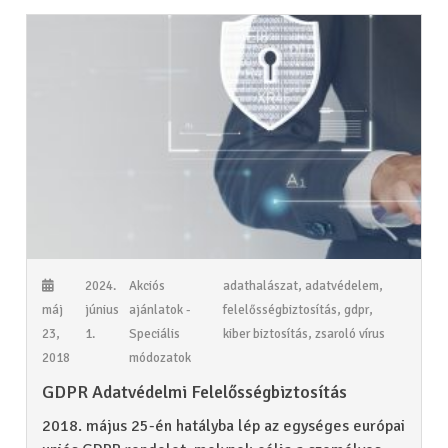
2024.
Akciós
adathalászat
,
adatvédelem
,
máj
június
ajánlatok -
felelősségbiztosítás
,
gdpr
,
23,
1.
Speciális
kiber biztosítás
,
zsaroló vírus
2018
módozatok
GDPR Adatvédelmi Felelősségbiztosítás
2018. május 25-én hatályba lép az egységes európai